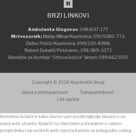
BRZI LINKOVI
Ambulanta Glogovac
:
048/637-177
Mrtvozornik:
Matija Mlinar/Koprivnica,
091/5080-773
,
Zlatko Friščić/Koprivnica,
099/220-8988
,
Robert Dukarić/Peteranec,
091/389-3272
Sklonište za životinje “Ottova kućica” šinteri:
099 662 1555
Copyright © 2026 Koprivnički Bregi
Izjava o pristupačnosti
Transparentnost
List općine
Koristimo kolačiće kako bismo vam pružili najbolje iskustvo na
našoj web stranici. Kolačići su datoteke pohranjene u vašem
pregledniku i na većini ih web mjesta koriste za prilagodbu vašeg