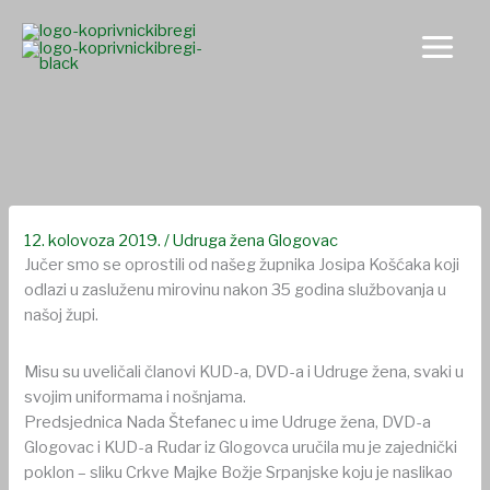
Skip
to
content
Ispratili smo našeg župnika u mirovinu
12. kolovoza 2019.
/
Udruga žena Glogovac
Jučer smo se oprostili od našeg župnika Josipa Košćaka koji
odlazi u zasluženu mirovinu nakon 35 godina službovanja u
našoj župi.
Misu su uveličali članovi KUD-a, DVD-a i Udruge žena, svaki u
svojim uniformama i nošnjama.
Predsjednica Nada Štefanec u ime Udruge žena, DVD-a
Glogovac i KUD-a Rudar iz Glogovca uručila mu je zajednički
poklon – sliku Crkve Majke Božje Srpanjske koju je naslikao