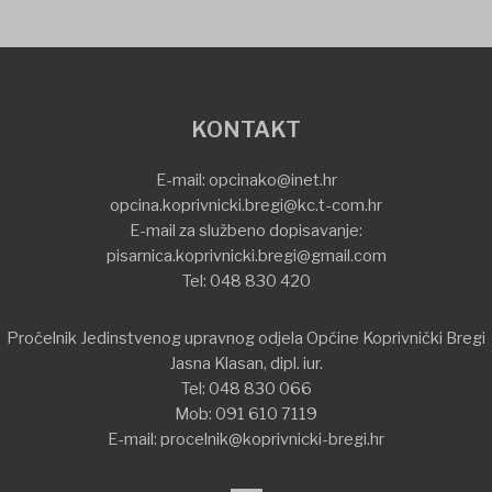
KONTAKT
E-mail:
opcinako@inet.hr
opcina.koprivnicki.bregi@kc.t-com.hr
E-mail za službeno dopisavanje:
pisarnica.koprivnicki.bregi@gmail.com
Tel:
048 830 420
Pročelnik Jedinstvenog upravnog odjela Općine Koprivnički Bregi
Jasna Klasan, dipl. iur.
Tel:
048 830 066
Mob:
091 610 7119
E-mail:
procelnik@koprivnicki-bregi.hr