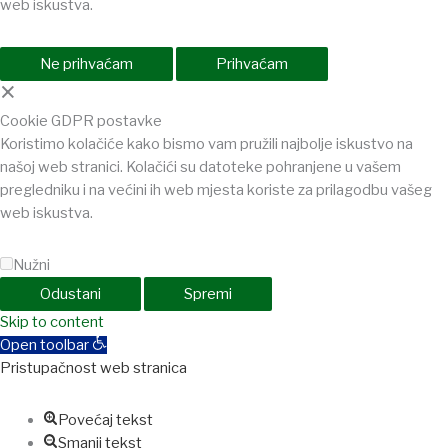
web iskustva.
Ne prihvaćam
Prihvaćam
×
Cookie GDPR postavke
Koristimo kolačiće kako bismo vam pružili najbolje iskustvo na
našoj web stranici. Kolačići su datoteke pohranjene u vašem
pregledniku i na većini ih web mjesta koriste za prilagodbu vašeg
web iskustva.
Nužni
Odustani
Spremi
anbet
Skip to content
Holiganbet
Holiganbet
jojobet
grandpashabet
betpark
casibo
Open toolbar
Pristupačnost web stranica
Povećaj tekst
Smanji tekst