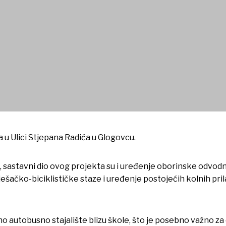
 stajališta centar Glogovca 
a u Ulici Stjepana Radića u Glogovcu.
sastavni dio ovog projekta su i uređenje oborinske odvodn
 pješačko-biciklističke staze i uređenje postojećih kolnih pri
o autobusno stajalište blizu škole, što je posebno važno za