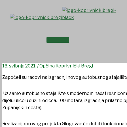
Skip
to
content
NASLOVNICA
Izgradnjom novog autobusnog
O NAMA
13. svibnja 2021.
/
Općina Koprivnički Bregi
Započeli su radovi na izgradnji novog autobusnog stajališt
Uz samo autobusno stajalište s modernom nadstrešnicom, 
dijelu ulice u dužini od cca. 100 metara, izgradnja prilazne
Županijskih cesta).
Realizacijom ovog projekta Glogovac će dobiti funkcionaln