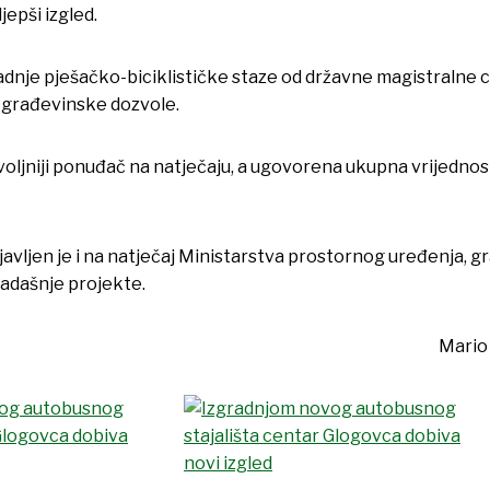
jepši izgled.
radnje pješačko-biciklističke staze od državne magistralne c
je građevinske dozvole.
ljniji ponuđač na natječaju, a ugovorena ukupna vrijednost
javljen je i na natječaj Ministarstva prostornog uređenja, gr
sadašnje projekte.
Mario 