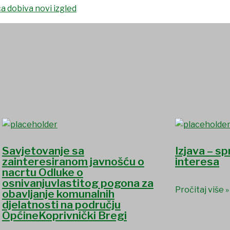
Savjetovanje sa
Izjava – s
zainteresiranom javnošću o
interesa
nacrtu Odluke o
osnivanjuvlastitog pogona za
Pročitaj više »
obavljanje komunalnih
djelatnosti na području
OpćineKoprivnički Bregi