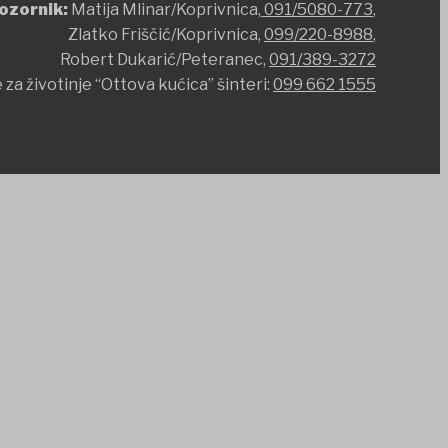
ozornik:
Matija Mlinar/Koprivnica,
091/5080-773
,
Zlatko Friščić/Koprivnica,
099/220-8988
,
Robert Dukarić/Peteranec,
091/389-3272
 za životinje “Ottova kućica” šinteri:
099 662 1555
et
Jojobet
iptv satın al
betcio
Grandpashabet
Ankara escort