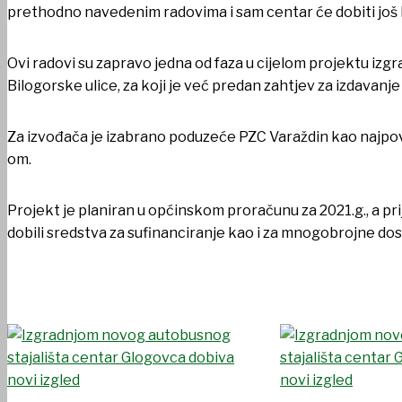
prethodno navedenim radovima i sam centar će dobiti još l
Ovi radovi su zapravo jedna od faza u cijelom projektu izg
Bilogorske ulice, za koji je već predan zahtjev za izdavan
Za izvođača je izabrano poduzeće PZC Varaždin kao najpovo
om.
Projekt je planiran u općinskom proračunu za 2021.g., a pri
dobili sredstva za sufinanciranje kao i za mnogobrojne do