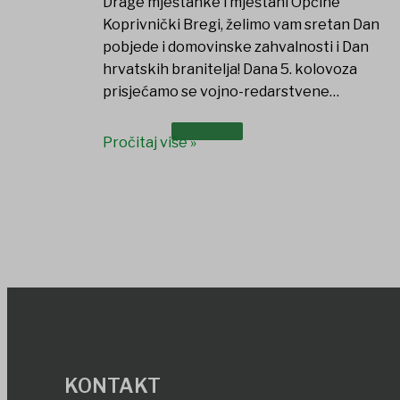
Drage mještanke i mještani Općine
Koprivnički Bregi, želimo vam sretan Dan
pobjede i domovinske zahvalnosti i Dan
hrvatskih branitelja! Dana 5. kolovoza
prisjećamo se vojno-redarstvene…
DOKUMENTI
Pročitaj više »
KONTAKT