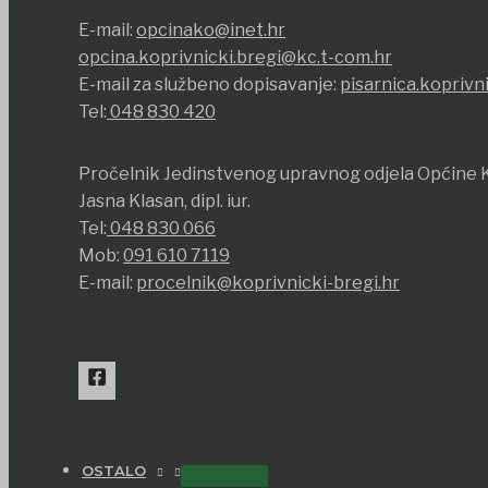
E-mail:
opcinako@inet.hr
opcina.koprivnicki.bregi@kc.t-com.hr
E-mail za službeno dopisavanje:
pisarnica.koprivn
Tel:
048 830 420
Pročelnik Jedinstvenog upravnog odjela Općine K
Jasna Klasan, dipl. iur.
Tel:
048 830 066
Mob:
091 610 7119
E-mail:
procelnik@koprivnicki-bregi.hr
OSTALO