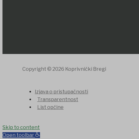
Copyright © 2026 Koprivnički Bregi
Izjava o pristupačnosti
Transparentnost
List općine
anbet
Skip to content
Grandpashabet
jojobet
holiganbet
holiganbet
Holiganb
Open toolbar