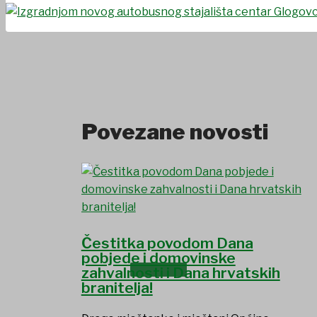
UDRUGE I DRUŠTVA
Povezane novosti
Čestitka povodom Dana
pobjede i domovinske
USTANOVE
zahvalnosti i Dana hrvatskih
branitelja!