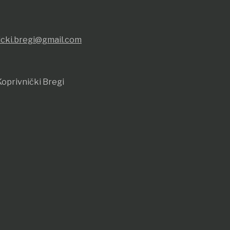
icki.bregi@gmail.com
oprivnički Bregi