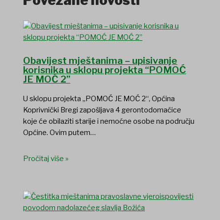
Povezane novosti
Obavijest mještanima – upisivanje
korisnika u sklopu projekta “POMOĆ
JE MOĆ 2”
U sklopu projekta „POMOĆ JE MOĆ 2“, Općina
Koprivnički Bregi zapošljava 4 gerontodomaćice
koje će obilaziti starije i nemoćne osobe na području
Općine. Ovim putem…
Pročitaj više »