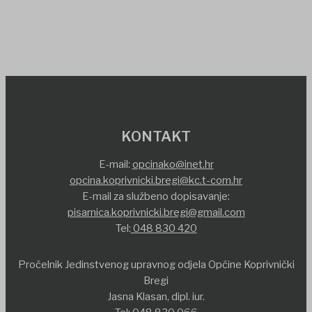
KONTAKT
E-mail:
opcinako@inet.hr
opcina.koprivnicki.bregi@kc.t-com.hr
E-mail za službeno dopisavanje:
pisarnica.koprivnicki.bregi@gmail.com
Tel:
048 830 420
Pročelnik Jedinstvenog upravnog odjela Općine Koprivnički
Bregi
Jasna Klasan, dipl. iur.