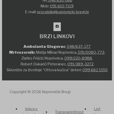
Tel:
048 830 066
Mob:
091 610 7119
E-mail:
procelnik@koprivnicki-bregi.hr
BRZI LINKOVI
Ambulanta Glogovac
:
048/637-177
Mrtvozornik:
Matija Mlinar/Koprivnica,
091/5080-773
,
Zlatko Friščić/Koprivnica,
099/220-8988
,
Robert Dukarić/Peteranec,
091/389-3272
Sklonište za životinje “Ottova kućica” šinteri:
099 662 1555
Copyright © 2026 Koprivnički Bregi
Izjava o
List
Transparentnost