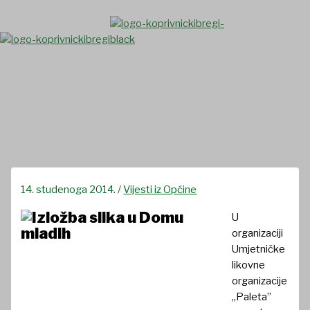
Skip
to
content
Izložba slika u Domu mladih
14. studenoga 2014.
/
Vijesti iz Općine
U
organizaciji
Umjetničke
likovne
organizacije
„Paleta”