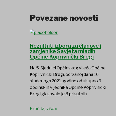
Povezane novosti
Rezultati izbora za članove i
zamjenike Savjeta mladih
Općine Koprivnički Bregi
Na 5. Sjednici Općinskog vijeća Općine
Koprivnički Bregi, održanoj dana 16.
studenoga 2021. godine,od ukupno 9
općinskih vijećnika Općine Koprivnički
Bregi glasovalo je 8 prisutnih…
Pročitaj više »