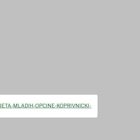
 i zamjenike članova
pisom važećih
JETA-MLADIH-OPCINE-KOPRIVNICKI-