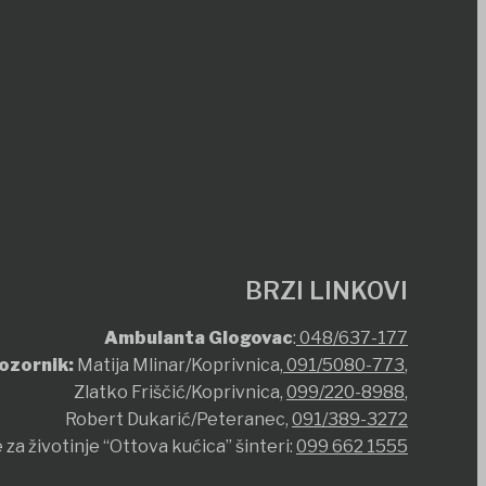
BRZI LINKOVI
Ambulanta Glogovac
:
048/637-177
ozornik:
Matija Mlinar/Koprivnica,
091/5080-773
,
Zlatko Friščić/Koprivnica,
099/220-8988
,
Robert Dukarić/Peteranec,
091/389-3272
 za životinje “Ottova kućica” šinteri:
099 662 1555