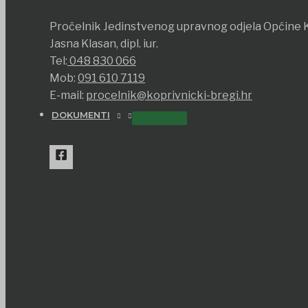
Pročelnik Jedinstvenog upravnog odjela Općine K
Jasna Klasan, dipl. iur.
Tel:
048 830 066
Mob:
091 610 7119
E-mail:
procelnik@koprivnicki-bregi.hr
DOKUMENTI