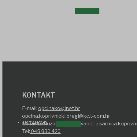
UDRUGE I DRUŠTVA
KONTAKT
E-mail:
opcinako@inet.hr
opcina.koprivnicki.bregi@kc.t-com.hr
USTANOVE
E-mail za službeno dopisavanje:
pisarnica.koprivn
Tel:
048 830 420