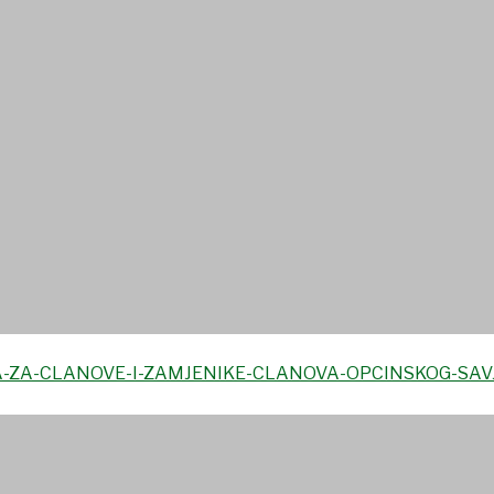
h uvjeta kandidata za članove
ćine Koprivnički Bregi s Po
A-ZA-CLANOVE-I-ZAMJENIKE-CLANOVA-OPCINSKOG-SAV