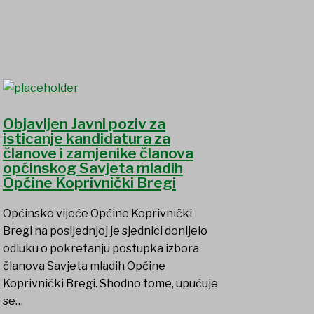
Objavljen Javni poziv za
isticanje kandidatura za
članove i zamjenike članova
općinskog Savjeta mladih
Općine Koprivnički Bregi
Općinsko vijeće Općine Koprivnički
Bregi na posljednjoj je sjednici donijelo
odluku o pokretanju postupka izbora
članova Savjeta mladih Općine
Koprivnički Bregi. Shodno tome, upućuje
se…