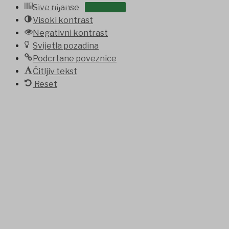
OSTALO
Sive nijanse
Visoki kontrast
Negativni kontrast
Svijetla pozadina
Podcrtane poveznice
Čitljiv tekst
Reset