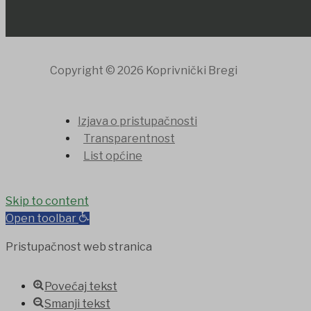
Copyright © 2026 Koprivnički Bregi
Izjava o pristupačnosti
Transparentnost
List općine
randpashabet
Skip to content
jojobet
holiganbet
Casinolevant
Casinolevant
Open toolbar
Pristupačnost web stranica
Povećaj tekst
Smanji tekst