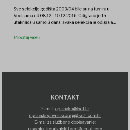
Sve selekcije godišta 2003/04 bile su na turniru u
Vodicama od 08.12. -10.12.2016. Odigrano je 15
utakmica u samo 3 dana, svaka selekcija je odigrala…
Pročitaj više »
KONTAKT
E-mail:
opcinako@inet.hr
opcina.koprivnicki.bregi@kc.t-com.hr
E-mail za službeno dopisavanje:
pisarnica.koprivnicki.bregi@gmail.com