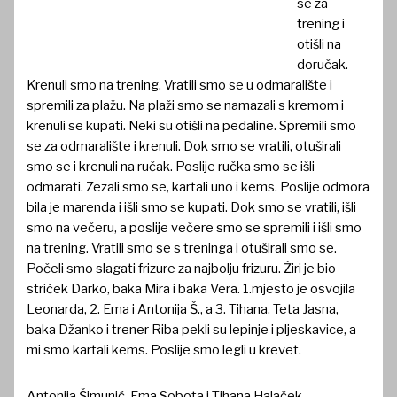
se za
trening i
otišli na
doručak.
Krenuli smo na trening. Vratili smo se u odmaralište i
spremili za plažu. Na plaži smo se namazali s kremom i
krenuli se kupati. Neki su otišli na pedaline. Spremili smo
se za odmaralište i krenuli. Dok smo se vratili, otuširali
smo se i krenuli na ručak. Poslije ručka smo se išli
odmarati. Zezali smo se, kartali uno i kems. Poslije odmora
bila je marenda i išli smo se kupati. Dok smo se vratili, išli
smo na večeru, a poslije večere smo se spremili i išli smo
na trening. Vratili smo se s treninga i otuširali smo se.
Počeli smo slagati frizure za najbolju frizuru. Žiri je bio
striček Darko, baka Mira i baka Vera. 1.mjesto je osvojila
Leonarda, 2. Ema i Antonija Š., a 3. Tihana. Teta Jasna,
baka Džanko i trener Riba pekli su lepinje i pljeskavice, a
mi smo kartali kems. Poslije smo legli u krevet.
Antonija Šimunić, Ema Sobota i Tihana Halaček