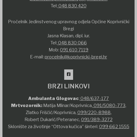
Tel:
048 830 420
Pročelnik Jedinstvenog upravnog odjela Općine Koprivnički
Bregi
Jasna Klasan, dipl. iur.
Tel:
048 830 066
Mob:
091 610 7119
E-mail:
procelnik@koprivnicki-bregi.hr
BRZI LINKOVI
Ambulanta Glogovac
:
048/637-177
Mrtvozornik:
Matija Mlinar/Koprivnica,
091/5080-773
,
Zlatko Friščić/Koprivnica,
099/220-8988
,
Robert Dukarić/Peteranec,
091/389-3272
Sklonište za životinje “Ottova kućica” šinteri:
099 662 1555