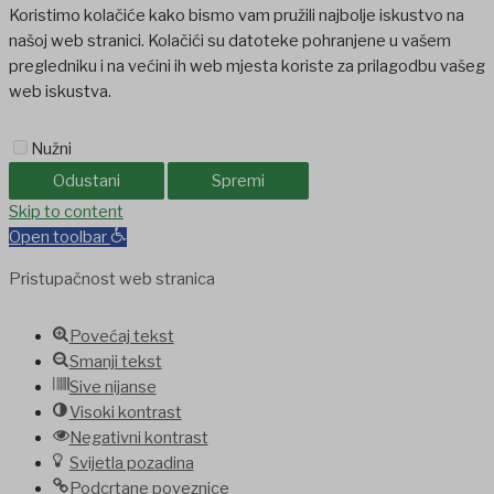
Koristimo kolačiće kako bismo vam pružili najbolje iskustvo na
našoj web stranici. Kolačići su datoteke pohranjene u vašem
pregledniku i na većini ih web mjesta koriste za prilagodbu vašeg
web iskustva.
Nužni
Odustani
Spremi
habet
Skip to content
jojobet
holiganbet
jojobet
grandpashabet
betpark
casibom
favo
Open toolbar
Pristupačnost web stranica
Povećaj tekst
Smanji tekst
Sive nijanse
Visoki kontrast
Negativni kontrast
Svijetla pozadina
Podcrtane poveznice