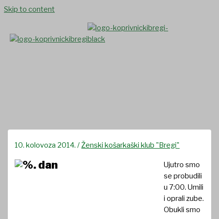
Skip to content
Izvještaj 5. dan
10. kolovoza 2014.
/
Ženski košarkaški klub "Bregi"
Ujutro smo
se probudili
u 7:00. Umili
i oprali zube.
Obukli smo