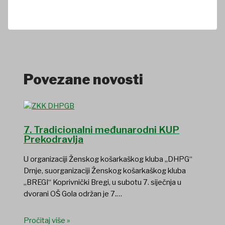
Povezane novosti
7. Tradicionalni međunarodni KUP
Prekodravlja
U organizaciji Ženskog košarkaškog kluba „DHPG“
Drnje, suorganizaciji Ženskog košarkaškog kluba
„BREGI“ Koprivnički Bregi, u subotu 7. siječnja u
dvorani OŠ Gola održan je 7.…
Pročitaj više »