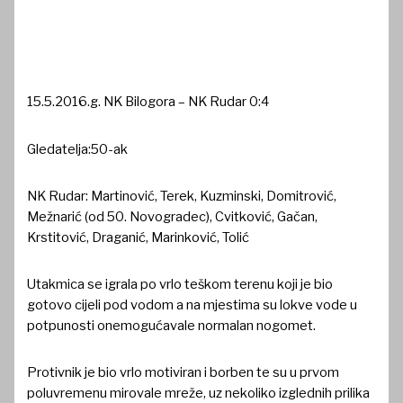
15.5.2016.g. NK Bilogora – NK Rudar 0:4
Gledatelja:50-ak
NK Rudar: Martinović, Terek, Kuzminski, Domitrović,
Mežnarić (od 50. Novogradec), Cvitković, Gačan,
Krstitović, Draganić, Marinković, Tolić
Utakmica se igrala po vrlo teškom terenu koji je bio
gotovo cijeli pod vodom a na mjestima su lokve vode u
potpunosti onemogućavale normalan nogomet.
Protivnik je bio vrlo motiviran i borben te su u prvom
poluvremenu mirovale mreže, uz nekoliko izglednih prilika