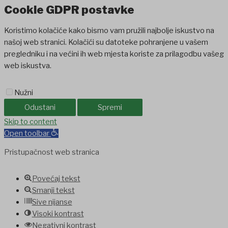
Cookie GDPR postavke
Koristimo kolačiće kako bismo vam pružili najbolje iskustvo na
našoj web stranici. Kolačići su datoteke pohranjene u vašem
pregledniku i na većini ih web mjesta koriste za prilagodbu vašeg
web iskustva.
Nužni
Odustani
Spremi
et
Skip to content
holiganbet
Holiganbet
Holiganbet
jojobet
grandpashabet
betpark
c
Open toolbar
Pristupačnost web stranica
Povećaj tekst
Smanji tekst
Sive nijanse
Visoki kontrast
Negativni kontrast