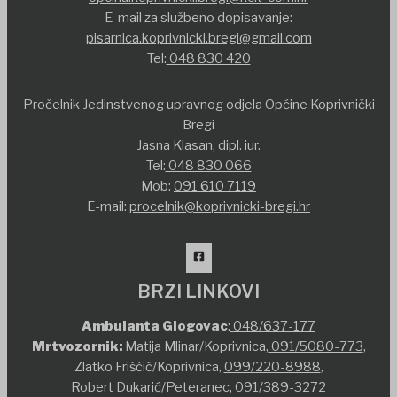
E-mail za službeno dopisavanje:
pisarnica.koprivnicki.bregi@gmail.com
Tel:
048 830 420
Pročelnik Jedinstvenog upravnog odjela Općine Koprivnički
Bregi
Jasna Klasan, dipl. iur.
Tel:
048 830 066
Mob:
091 610 7119
E-mail:
procelnik@koprivnicki-bregi.hr
BRZI LINKOVI
Ambulanta Glogovac
:
048/637-177
Mrtvozornik:
Matija Mlinar/Koprivnica,
091/5080-773
,
Zlatko Friščić/Koprivnica,
099/220-8988
,
Robert Dukarić/Peteranec,
091/389-3272