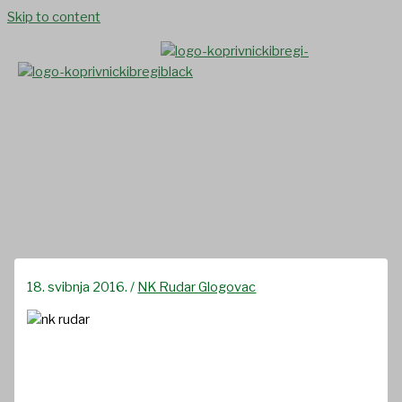
Skip to content
Izvještaj s utakmice NK
Bilogora – NK Rudar
18. svibnja 2016.
/
NK Rudar Glogovac