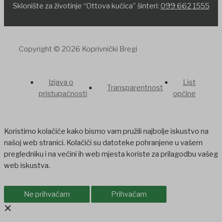
Sklonište za životinje “Ottova kućica” šinteri:
099 662 1555
Copyright © 2026 Koprivnički Bregi
Izjava o
List
Transparentnost
pristupačnosti
općine
Koristimo kolačiće kako bismo vam pružili najbolje iskustvo na
našoj web stranici. Kolačići su datoteke pohranjene u vašem
pregledniku i na većini ih web mjesta koriste za prilagodbu vašeg
web iskustva.
Ne prihvaćam
Prihvaćam
×