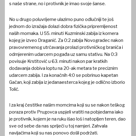
s naše strane, no i protivnik je imao svoje šanse.
No u drugo poluvrijeme ulazimo puno odlučniji te još
jednom do izražaja dolazi dobra fizička pripremljenost
naših momaka. U 55. minuti Kuzminski zabija iz kornera
kojeg je izveo Draganić. Za 0:2 zabija Novogradec nakon
pravovremenog utrčavanja prolazi protivničkog braniča i
odmjerenim udarcem pogađa uz samu stativu. Na 0:3
povisuje Krstitović u 63. minuti nakon par kratkih
dodavanja dobiva loptu na 20-ak metara te preciznim
udarcem zabija. I za konačnih 4:0 se pobrinuo kapetan
Gačan, koji zabija iz jedanaesterca kojeg je odlično izborio
Tolić.
I za kraj čestitke našim momcima koji su se nakon teškog
poraza protiv Prugovca uspjeli vratiti na pobjedama iako
je protivnik, kojem je na ruku išao loš i natopljen teren, dao
sve od sebe da nas spriječi u toj namjeri. Zahvala
navijačima koji su nas ponovo došli podržati.