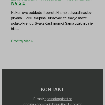
NV 2:0
Nakon ove pobjede i teoretski smo osigurali naslov
prvaka 3. ŽNL skupina Đurđevac, te slavlje može
polako krenuti. Svaka čast momci! Sama utakmica je
bila…
Pročitaj više »
KONTAKT
E-mail:
opcinako@inet.hr
opcina.koprivnicki.bregi@kc.t-com.hr