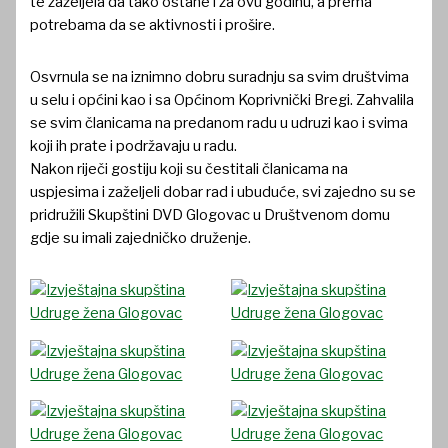
te zaželjela da tako ostane i za ovu godinu, a prema
potrebama da se aktivnosti i prošire.
Osvrnula se na iznimno dobru suradnju sa svim društvima
u selu i općini kao i sa Općinom Koprivnički Bregi. Zahvalila
se svim članicama na predanom radu u udruzi kao i svima
koji ih prate i podržavaju u radu.
Nakon riječi gostiju koji su čestitali članicama na
uspjesima i zaželjeli dobar rad i ubuduće, svi zajedno su se
pridružili Skupštini DVD Glogovac u Društvenom domu
gdje su imali zajedničko druženje.