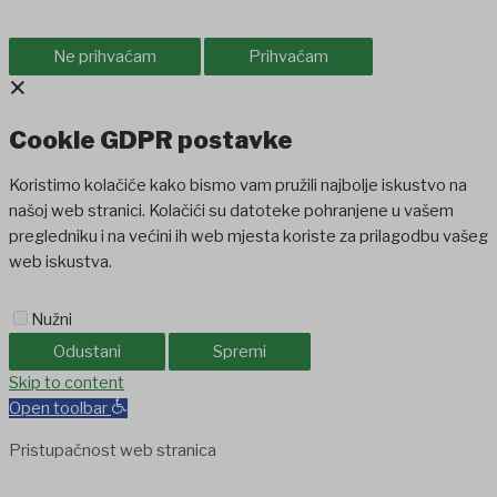
Ne prihvaćam
Prihvaćam
×
Cookie GDPR postavke
Koristimo kolačiće kako bismo vam pružili najbolje iskustvo na
našoj web stranici. Kolačići su datoteke pohranjene u vašem
pregledniku i na većini ih web mjesta koriste za prilagodbu vašeg
web iskustva.
Nužni
Odustani
Spremi
obet
Skip to content
holiganbet
Holiganbet
Holiganbet
jojobet
grandpashabet
betpar
Open toolbar
Pristupačnost web stranica