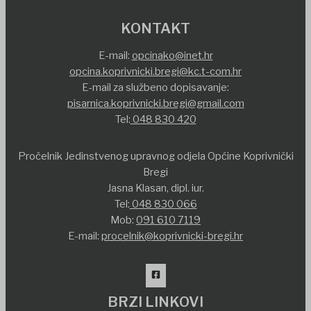
KONTAKT
E-mail:
opcinako@inet.hr
opcina.koprivnicki.bregi@kc.t-com.hr
E-mail za službeno dopisavanje:
pisarnica.koprivnicki.bregi@gmail.com
Tel:
048 830 420
Pročelnik Jedinstvenog upravnog odjela Općine Koprivnički
Bregi
Jasna Klasan, dipl. iur.
Tel:
048 830 066
Mob:
091 610 7119
E-mail:
procelnik@koprivnicki-bregi.hr
BRZI LINKOVI