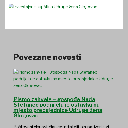
Povezane novosti
Pismo zahvale – gospođa Nada
Štefanec podnijela je ostavku na
mjesto predsjednice Udruge žena
Glogovac
Poštovani,članovi, članice, prijatelji, simpatizeri, svi