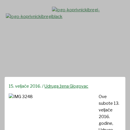
Skip
to
content
Izvještajna skupština Udruge
žena Glogovac
15. veljače 2016.
/
Udruga žena Glogovac
Ove
subote 13.
veljače
2016.
godine,