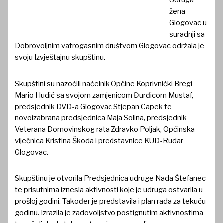
Udruga
žena
Glogovac u
suradnji sa
Dobrovoljnim vatrogasnim društvom Glogovac održala je
svoju Izvještajnu skupštinu.
Skupštini su nazočili načelnik Općine Koprivnički Bregi
Mario Hudić sa svojom zamjenicom Đurđicom Mustaf,
predsjednik DVD-a Glogovac Stjepan Capek te
novoizabrana predsjednica Maja Solina, predsjednik
Veterana Domovinskog rata Zdravko Poljak, Općinska
vijećnica Kristina Škoda i predstavnice KUD-Rudar
Glogovac.
Skupštinu je otvorila Predsjednica udruge Nada Štefanec
te prisutnima iznesla aktivnosti koje je udruga ostvarila u
prošloj godini. Također je predstavila i plan rada za tekuću
godinu. Izrazila je zadovoljstvo postignutim aktivnostima