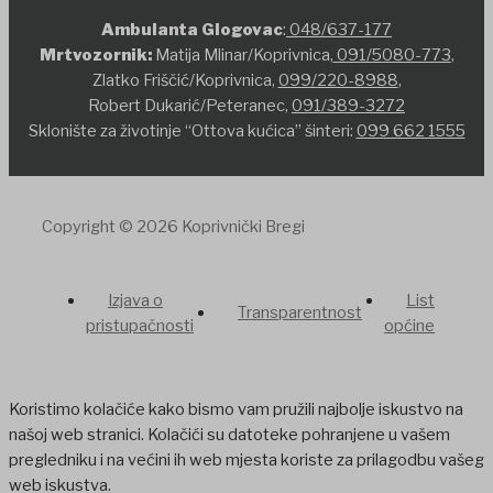
Ambulanta Glogovac
:
048/637-177
Mrtvozornik:
Matija Mlinar/Koprivnica,
091/5080-773
,
Zlatko Friščić/Koprivnica,
099/220-8988
,
Robert Dukarić/Peteranec,
091/389-3272
Sklonište za životinje “Ottova kućica” šinteri:
099 662 1555
Copyright © 2026 Koprivnički Bregi
Izjava o
List
Transparentnost
pristupačnosti
općine
Koristimo kolačiće kako bismo vam pružili najbolje iskustvo na
našoj web stranici. Kolačići su datoteke pohranjene u vašem
pregledniku i na većini ih web mjesta koriste za prilagodbu vašeg
web iskustva.