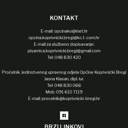
KONTAKT
E-mail:
opcinako@inet.hr
opcina.koprivnicki.bregi@kc.t-com.hr
E-mail za službeno dopisavanje:
pisarnica.koprivnicki.bregi@gmail.com
Tel:
048 830 420
Pročelnik Jedinstvenog upravnog odjela Općine Koprivnički Bregi
Jasna Klasan, dipl. iur.
Tel:
048 830 066
Mob:
091 610 7119
E-mail:
procelnik@koprivnicki-bregi.hr
BRZI LINKOVI