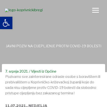
Skip
to
content
Open toolbar
JAVNI POZIV NA CIJEPLJENJE PROTIV COVID-19 BOLESTI
7. srpnja 2021.
/
Vijesti iz Općine
Pozivamo sve zainteresirane odrasle osobe s boravištem ili
prebivalištem u Koprivničko-križevačkoj županiji koje do
sada nisu cijepljene protiv COVID-19 bolesti da slobodno
pristupe cijepljenju bez zakazanog termina !
11.07.2021., NEDJELJA