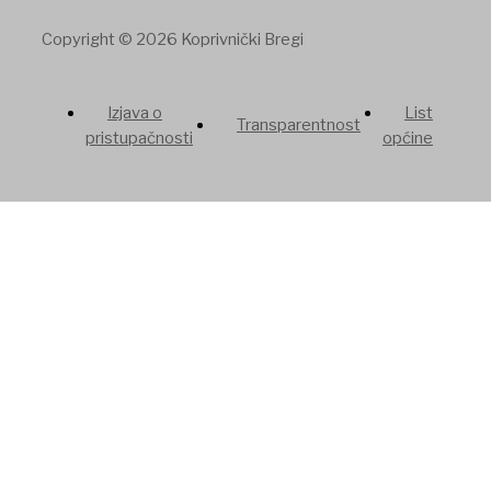
Copyright © 2026 Koprivnički Bregi
Izjava o
List
Transparentnost
pristupačnosti
općine