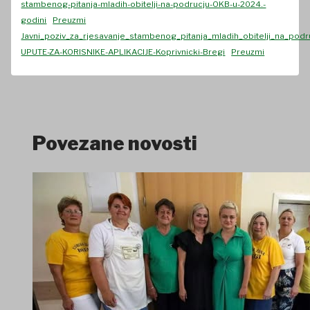
stambenog-pitanja-mladih-obitelji-na-podrucju-OKB-u-2024.-
godini
Preuzmi
Javni_poziv_za_rjesavanje_stambenog_pitanja_mladih_obitelji_na_podr
UPUTE-ZA-KORISNIKE-APLIKACIJE-Koprivnicki-Bregi
Preuzmi
Povezane novosti