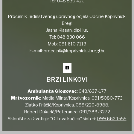
Tel:
048 830 420
Pročelnik Jedinstvenog upravnog odjela Općine Koprivnički
Bregi
Jasna Klasan, dipl. iur.
Tel:
048 830 066
Mob:
091 610 7119
E-mail:
procelnik@koprivnicki-bregi.hr
BRZI LINKOVI
Ambulanta Glogovac
:
048/637-177
Mrtvozornik:
Matija Mlinar/Koprivnica,
091/5080-773
,
Zlatko Friščić/Koprivnica,
099/220-8988
,
Robert Dukarić/Peteranec,
091/389-3272
Sklonište za životinje “Ottova kućica” šinteri:
099 662 1555