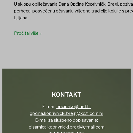
U sklopu obilježavanja Dana Općine Koprivnički Bregi, poziv
perheca, posvećenu očuvanju vrijedne tradicije koju je s pred
Ljiljana…
Pročitaj više »
KONTAKT
E-mail:
opcinako@inet.hr
opcina.koprivnicki.bregi@kc.t-com.hr
E-mail za službeno dopisavanje:
pisarnica.koprivnicki.bregi@gmail.com