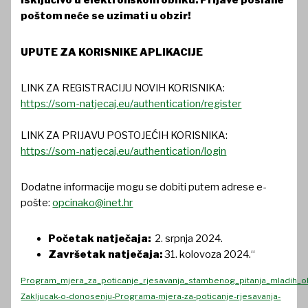
isključivo u elektronskom obliku. Prijave poslane
poštom neće se uzimati u obzir!
UPUTE ZA KORISNIKE APLIKACIJE
LINK ZA REGISTRACIJU NOVIH KORISNIKA:
https://som-natjecaj.eu/authentication/register
LINK ZA PRIJAVU POSTOJEĆIH KORISNIKA:
https://som-natjecaj.eu/authentication/login
Dodatne informacije mogu se dobiti putem adrese e-
pošte:
opcinako@inet.hr
Početak natječaja:
2. srpnja 2024.
Završetak natječaja:
31. kolovoza 2024.“
Program_mjera_za_poticanje_rjesavanja_stambenog_pitanja_mladih_obi
Zakljucak-o-donosenju-Programa-mjera-za-poticanje-rjesavanja-