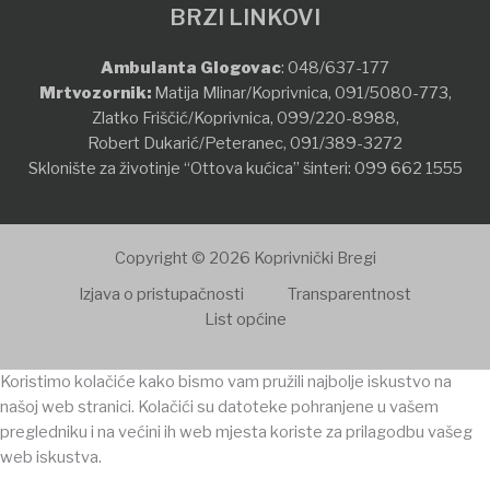
BRZI LINKOVI
Ambulanta Glogovac
:
048/637-177
Mrtvozornik:
Matija Mlinar/Koprivnica,
091/5080-773
,
Zlatko Friščić/Koprivnica,
099/220-8988
,
Robert Dukarić/Peteranec,
091/389-3272
Sklonište za životinje “Ottova kućica” šinteri:
099 662 1555
Copyright © 2026 Koprivnički Bregi
Izjava o pristupačnosti
Transparentnost
List općine
Koristimo kolačiće kako bismo vam pružili najbolje iskustvo na
našoj web stranici. Kolačići su datoteke pohranjene u vašem
pregledniku i na većini ih web mjesta koriste za prilagodbu vašeg
web iskustva.