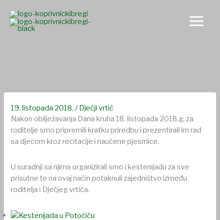
Skip
to
content
Kestenijada u Potočiću
19. listopada 2018.
/
Dječji vrtić
Nakon obilježavanja Dana kruha 18. listopada 2018.g. za
roditelje smo pripremili kratku priredbu i prezentirali im rad
sa djecom kroz recitacije i naučene pjesmice.
U suradnji sa njima organizirali smo i kestenijadu za sve
prisutne te na ovaj način potaknuli zajedništvo između
roditelja i Dječjeg vrtića.