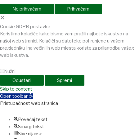
Ne prihvaćam
Prihvaćam
×
Cookie GDPR postavke
Koristimo kolačiće kako bismo vam pružili najbolje iskustvo na
našoj web stranici. Kolačići su datoteke pohranjene u vašem
pregledniku i na većini ih web mjesta koriste za prilagodbu vašeg
web iskustva.
Nužni
Odustani
Spremi
t
Skip to content
holiganbet
Holiganbet
Holiganbet
jojobet
grandpashabet
betpark
c
Open toolbar
Pristupačnost web stranica
Povećaj tekst
Smanji tekst
Sive nijanse