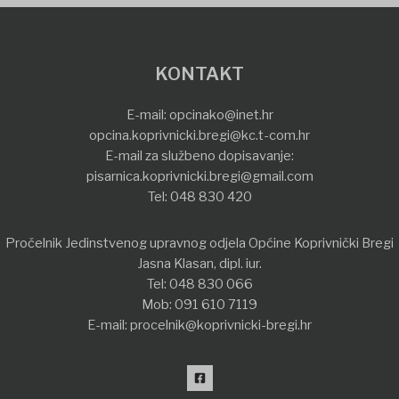
KONTAKT
E-mail:
opcinako@inet.hr
opcina.koprivnicki.bregi@kc.t-com.hr
E-mail za službeno dopisavanje:
pisarnica.koprivnicki.bregi@gmail.com
Tel:
048 830 420
Pročelnik Jedinstvenog upravnog odjela Općine Koprivnički Bregi
Jasna Klasan, dipl. iur.
Tel:
048 830 066
Mob:
091 610 7119
E-mail:
procelnik@koprivnicki-bregi.hr