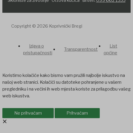
Sklonište za životinje “Ottova kućica” šinteri:
099 662 1555
Copyright © 2026 Koprivnički Bregi
Izjava o
List
Transparentnost
pristupačnosti
općine
Koristimo kolačiće kako bismo vam pružili najbolje iskustvo na
našoj web stranici. Kolačići su datoteke pohranjene u vašem
pregledniku i na većini ih web mjesta koriste za prilagodbu vašeg
web iskustva.
Ne prihvaćam
Prihvaćam
×