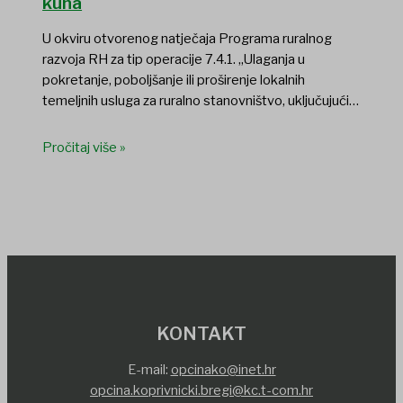
kuna
U okviru otvorenog natječaja Programa ruralnog
razvoja RH za tip operacije 7.4.1. „Ulaganja u
pokretanje, poboljšanje ili proširenje lokalnih
temeljnih usluga za ruralno stanovništvo, uključujući…
Pročitaj više »
KONTAKT
E-mail:
opcinako@inet.hr
opcina.koprivnicki.bregi@kc.t-com.hr