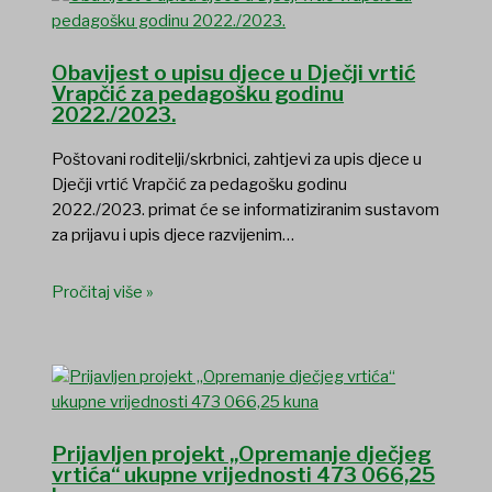
Obavijest o upisu djece u Dječji vrtić
Vrapčić za pedagošku godinu
2022./2023.
Poštovani roditelji/skrbnici, zahtjevi za upis djece u
Dječji vrtić Vrapčić za pedagošku godinu
2022./2023. primat će se informatiziranim sustavom
za prijavu i upis djece razvijenim…
Pročitaj više »
Prijavljen projekt „Opremanje dječjeg
vrtića“ ukupne vrijednosti 473 066,25