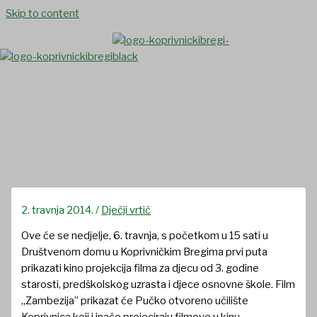
Skip to content
Kino u našem mjestu
2. travnja 2014.
/
Dječji vrtić
Ove će se nedjelje, 6. travnja, s početkom u 15 sati u
Društvenom domu u Koprivničkim Bregima prvi puta
prikazati kino projekcija filma za djecu od 3. godine
starosti, predškolskog uzrasta i djece osnovne škole. Film
„Zambezija” prikazat će Pučko otvoreno učilište