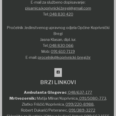
E-mail za službeno dopisavanje:
pisarnica.koprivnicki.bregi@gmail.com
Tel:
048 830 420
Pročelnik Jedinstvenog upravnog odjela Općine Koprivnički
Bregi
Jasna Klasan, dipl. iur.
Tel:
048 830 066
Mob:
091 610 7119
E-mail:
procelnik@koprivnicki-bregi.hr
BRZI LINKOVI
Ambulanta Glogovac
:
048/637-177
Mrtvozornik:
Matija Mlinar/Koprivnica,
091/5080-773
,
Zlatko Friščić/Koprivnica,
099/220-8988
,
Robert Dukarić/Peteranec,
091/389-3272