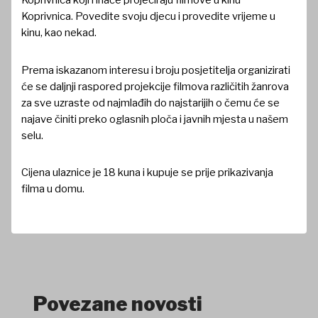
Koprivnica koji i inače projeciraju filmove u kinu
Koprivnica. Povedite svoju djecu i provedite vrijeme u
kinu, kao nekad.
Prema iskazanom interesu i broju posjetitelja organizirati
će se daljnji raspored projekcije filmova različitih žanrova
za sve uzraste od najmlađih do najstarijih o čemu će se
najave činiti preko oglasnih ploča i javnih mjesta u našem
selu.
Cijena ulaznice je 18 kuna i kupuje se prije prikazivanja
filma u domu.
Povezane novosti