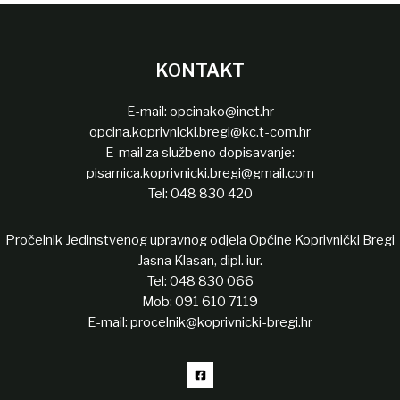
KONTAKT
E-mail:
opcinako@inet.hr
opcina.koprivnicki.bregi@kc.t-com.hr
E-mail za službeno dopisavanje:
pisarnica.koprivnicki.bregi@gmail.com
Tel:
048 830 420
Pročelnik Jedinstvenog upravnog odjela Općine Koprivnički Bregi
Jasna Klasan, dipl. iur.
Tel:
048 830 066
Mob:
091 610 7119
E-mail:
procelnik@koprivnicki-bregi.hr