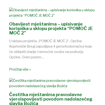
Obavijest mještanima – upisivanje
korisnika u sklopu projekta “POMOĆ JE
MOĆ 2”
U sklopu projekta „POMOĆ JE MOĆ 2“, Općina
Koprivnički Bregi zapošljava 4 gerontodomaćice koje
će obilaziti starije i nemoćne osobe na području
Općine. Ovim putem…
Pročitaj više »
Čestitka mještanima pravoslavne
vjeroispovijesti povodom nadolazećeg
slavlja Božića