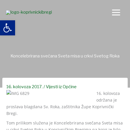
Skip
to
content
Open toolbar
Koncelebrirana svečana Sveta misa u crkvi Svetog Roka
16. kolovoza 2017.
/
Vijesti iz Općine
16. kolovoza
održana je
proslava blagdana Sv. Roka, zaštitnika Župe Koprivnički
Bregi.
Tom prilikom služena je
Koncelebrirana svečana Sveta misa
u crkvi Svetog Roka u Koprivničkim Bregima
na kojoj je bilo