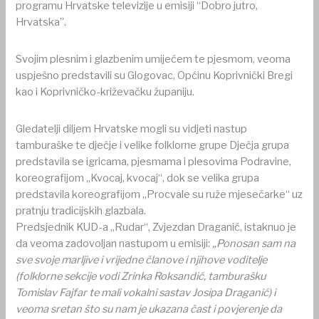
programu Hrvatske televizije u emisiji “Dobro jutro,
Hrvatska”.
Svojim plesnim i glazbenim umijećem te pjesmom, veoma
uspješno predstavili su Glogovac, Općinu Koprivnički Bregi
kao i Koprivničko-križevačku županiju.
Gledatelji diljem Hrvatske mogli su vidjeti nastup
tamburaške te dječje i velike folklorne grupe Dječja grupa
predstavila se igricama, pjesmama i plesovima Podravine,
koreografijom „Kvocaj, kvocaj“, dok se velika grupa
predstavila koreografijom „Procvale su ruže mjesečarke“ uz
pratnju tradicijskih glazbala.
Predsjednik KUD-a „Rudar“, Zvjezdan Draganić, istaknuo je
da veoma zadovoljan nastupom u emisiji:
„Ponosan sam na
sve svoje marljive i vrijedne članove i njihove voditelje
(folklorne sekcije vodi Zrinka Roksandić, tamburašku
Tomislav Fajfar te mali vokalni sastav Josipa Draganić) i
veoma sretan što su nam je ukazana čast i povjerenje da