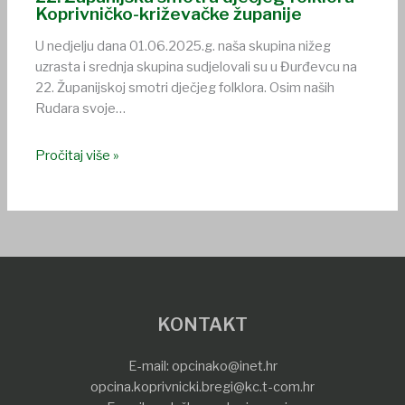
Koprivničko-križevačke županije
U nedjelju dana 01.06.2025.g. naša skupina nižeg
uzrasta i srednja skupina sudjelovali su u Đurđevcu na
22. Županijskoj smotri dječjeg folklora. Osim naših
Rudara svoje…
Pročitaj više »
KONTAKT
E-mail:
opcinako@inet.hr
opcina.koprivnicki.bregi@kc.t-com.hr