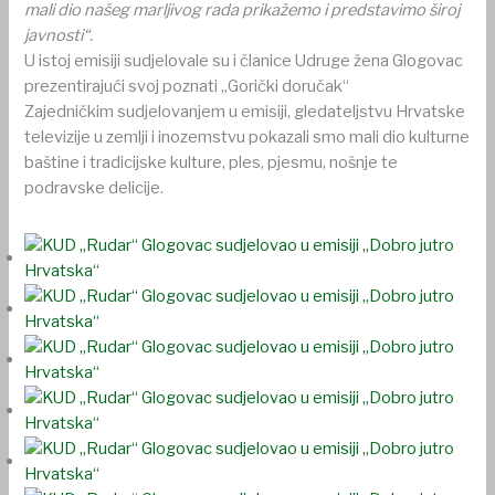
mali dio našeg marljivog rada prikažemo i predstavimo široj
javnosti“.
U istoj emisiji sudjelovale su i članice Udruge žena Glogovac
prezentirajući svoj poznati „Gorički doručak“
Zajedničkim sudjelovanjem u emisiji, gledateljstvu Hrvatske
televizije u zemlji i inozemstvu pokazali smo mali dio kulturne
baštine i tradicijske kulture, ples, pjesmu, nošnje te
podravske delicije.