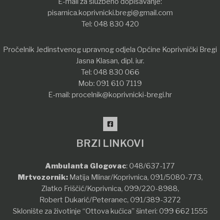
E-mail za službeno dopisavanje:
pisarnica.koprivnicki.bregi@gmail.com
Tel:
048 830 420
Pročelnik Jedinstvenog upravnog odjela Općine Koprivnički Bregi
Jasna Klasan, dipl. iur.
Tel:
048 830 066
Mob:
091 610 7119
E-mail:
procelnik@koprivnicki-bregi.hr
BRZI LINKOVI
Ambulanta Glogovac
:
048/637-177
Mrtvozornik:
Matija Mlinar/Koprivnica,
091/5080-773
,
Zlatko Friščić/Koprivnica,
099/220-8988
,
Robert Dukarić/Peteranec,
091/389-3272
Sklonište za životinje “Ottova kućica” šinteri:
099 662 1555