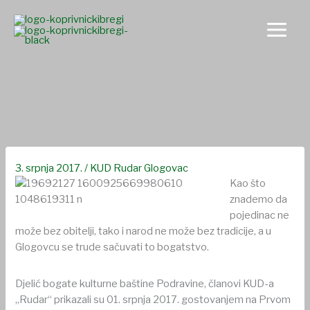
Skip
to
content
KUD „Rudar“ Glogovac sudjelovao u emisiji „Dobro jutro
Hrvatska“
3. srpnja 2017.
/
KUD Rudar Glogovac
Kao što
znademo da
pojedinac ne
može bez obitelji, tako i narod ne može bez tradicije, a u
Glogovcu se trude sačuvati to bogatstvo.
Djelić bogate kulturne baštine Podravine, članovi KUD-a
„Rudar“ prikazali su 01. srpnja 2017. gostovanjem na Prvom