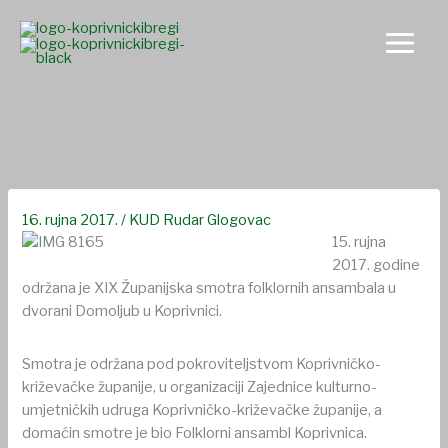
Skip
to
content
KUD Rudar na XIX Županijskoj smotri folklornih ansambala
16. rujna 2017.
/
KUD Rudar Glogovac
15. rujna
2017. godine
održana je XIX Županijska smotra folklornih ansambala u
dvorani Domoljub u Koprivnici.
Smotra je održana pod pokroviteljstvom Koprivničko-
križevačke županije, u organizaciji Zajednice kulturno-
umjetničkih udruga Koprivničko-križevačke županije, a
domaćin smotre je bio Folklorni ansambl Koprivnica.