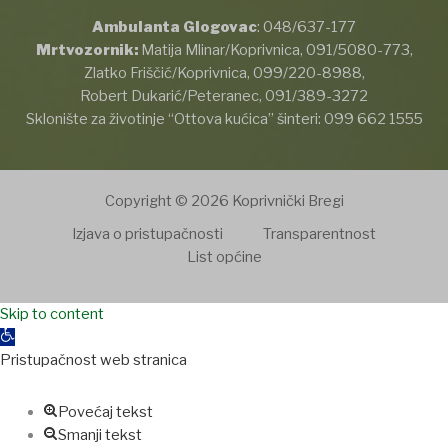
Ambulanta Glogovac
:
048/637-177
Mrtvozornik:
Matija Mlinar/Koprivnica,
091/5080-773
,
Zlatko Friščić/Koprivnica,
099/220-8988
,
Robert Dukarić/Peteranec,
091/389-3272
Sklonište za životinje “Ottova kućica” šinteri:
099 662 1555
Copyright © 2026 Koprivnički Bregi
Izjava o pristupačnosti
Transparentnost
List općine
et
Skip to content
Grandpashabet
jojobet
Casinolevant
jojobet
nakitbahis
betpark
cas
Open
toolbar
Pristupačnost web stranica
Povećaj tekst
Smanji tekst