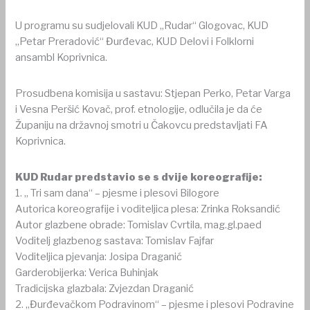
U programu su sudjelovali KUD „Rudar“ Glogovac, KUD
„Petar Preradović“ Đurđevac, KUD Delovi i Folklorni
ansambl Koprivnica.
Prosudbena komisija u sastavu: Stjepan Perko, Petar Varga
i Vesna Peršić Kovač, prof. etnologije, odlučila je da će
Županiju na državnoj smotri u Čakovcu predstavljati FA
Koprivnica.
KUD Rudar predstavio se s dvije koreografije:
1. „ Tri sam dana“ – pjesme i plesovi Bilogore
Autorica koreografije i voditeljica plesa: Zrinka Roksandić
Autor glazbene obrade: Tomislav Cvrtila, mag.gl.paed
Voditelj glazbenog sastava: Tomislav Fajfar
Voditeljica pjevanja: Josipa Draganić
Garderobijerka: Verica Buhinjak
Tradicijska glazbala: Zvjezdan Draganić
2. „Đurđevačkom Podravinom“ – pjesme i plesovi Podravine