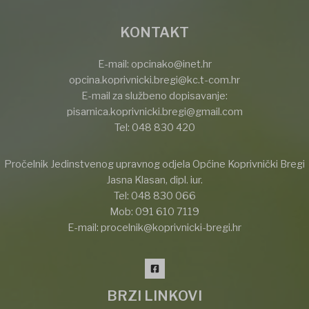
KONTAKT
E-mail:
opcinako@inet.hr
opcina.koprivnicki.bregi@kc.t-com.hr
E-mail za službeno dopisavanje:
pisarnica.koprivnicki.bregi@gmail.com
Tel:
048 830 420
Pročelnik Jedinstvenog upravnog odjela Općine Koprivnički Bregi
Jasna Klasan, dipl. iur.
Tel:
048 830 066
Mob:
091 610 7119
E-mail:
procelnik@koprivnicki-bregi.hr
BRZI LINKOVI