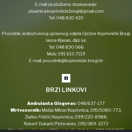
E-mail za službeno dopisavanje:
pisarnica.koprivnicki.bregi@gmail.com
Tel:
048 830 420
Pročelnik Jedinstvenog upravnog odjela Općine Koprivnički Bregi
Jasna Klasan, dipl. iur.
Tel:
048 830 066
Mob:
091 610 7119
E-mail:
procelnik@koprivnicki-bregi.hr
BRZI LINKOVI
Ambulanta Glogovac
:
048/637-177
Mrtvozornik:
Matija Mlinar/Koprivnica,
091/5080-773
,
Zlatko Friščić/Koprivnica,
099/220-8988
,
Robert Dukarić/Peteranec,
091/389-3272
Sklonište za životinje “Ottova kućica” šinteri:
099 662 1555