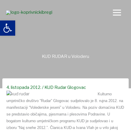
Skip
to
content
Open toolbar
KUD RUDAR u Voloderu
4. listopada 2012.
/
KUD Rudar Glogovac
Kulturno
umjetničko društvo “Rudar” Glogovac sudjelovalo je
8. rujna 2012. na
manifestaciji “Volederske jeseni” u Voloderu.
Na poziv domaćina KUD
se predstavio običajima, pjesmama i plesovima Podravine. U
bogatom kulturno umjetničkom programu KUD je sudjelovao i u
izboru “Naj snehe 2012.”. Članica KUD-a Ivana Vlah je u vrlo jakoj