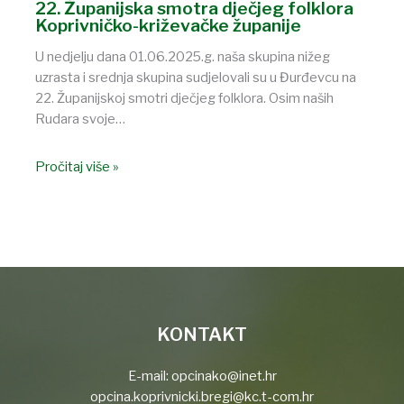
22. Županijska smotra dječjeg folklora
Koprivničko-križevačke županije
U nedjelju dana 01.06.2025.g. naša skupina nižeg
uzrasta i srednja skupina sudjelovali su u Đurđevcu na
22. Županijskoj smotri dječjeg folklora. Osim naših
Rudara svoje…
Pročitaj više »
KONTAKT
E-mail:
opcinako@inet.hr
opcina.koprivnicki.bregi@kc.t-com.hr