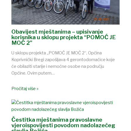
Obavijest mještanima – upisivanje
korisnika u sklopu projekta “POMOĆ JE
MOĆ 2”
U sklopu projekta „POMOĆ JE MOĆ 2“, Općina
Koprivnički Bregi zapošljava 4 gerontodomaćice koje
će obilaziti starije i nemoćne osobe na području
Općine. Ovim putem…
Pročitaj više »
Čestitka mještanima pravoslavne
vjeroispovijesti povodom nadolazećeg
slavlja Božića