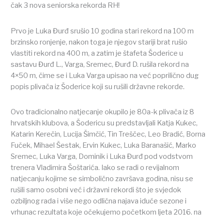
čak 3 nova seniorska rekorda RH!
Prvo je Luka Đurđ srušio 10 godina stari rekord na 100 m
brzinsko ronjenje, nakon toga je njegov stariji brat rušio
vlastiti rekord na 400 m, a zatim je štafeta Šoderice u
sastavu Đurđ L., Varga, Sremec, Đurđ D. rušila rekord na
4×50 m, čime se i Luka Varga upisao na već poprilično dug
popis plivača iz Šoderice koji su rušili državne rekorde.
Ovo tradicionalno natjecanje okupilo je 80a-k plivača iz 8
hrvatskih klubova, a Šodericu su predstavljali Katja Kukec,
Katarin Kerečin, Lucija Šimčić, Tin Treščec, Leo Bradić, Borna
Fuček, Mihael Šestak, Ervin Kukec, Luka Baranašić, Marko
Sremec, Luka Varga, Dominik i Luka Đurđ pod vodstvom
trenera Vladimira Šoštarića. Iako se radi o revijalnom
natjecanju kojime se simbolično završava godina, nisu se
rušili samo osobni već i državni rekordi što je svjedok
ozbiljnog rada i više nego odlična najava iduće sezone i
vrhunac rezultata koje očekujemo početkom ljeta 2016. na