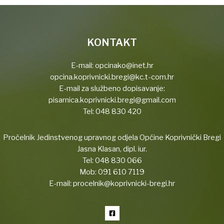
KONTAKT
E-mail:
opcinako@inet.hr
opcina.koprivnicki.bregi@kc.t-com.hr
E-mail za službeno dopisavanje:
pisarnica.koprivnicki.bregi@gmail.com
Tel:
048 830 420
Pročelnik Jedinstvenog upravnog odjela Općine Koprivnički Bregi
Jasna Klasan, dipl. iur.
Tel:
048 830 066
Mob:
091 610 7119
E-mail:
procelnik@koprivnicki-bregi.hr