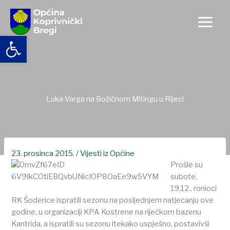
Skip
to
content
Open toolbar
Luka Varga na Božićnom Mitingu u Rijeci
23. prosinca 2015.
/
Vijesti iz Općine
Prošle su
subote,
19.12., ronioci
RK Šoderice ispratili sezonu na posljednjem natjecanju ove
godine, u organizaciji KPA Kostrene na riječkom bazenu
Kantrida, a ispratili su sezonu itekako uspješno, postavivši