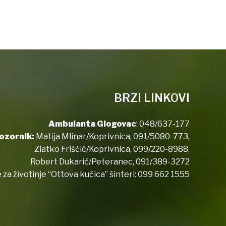
BRZI LINKOVI
Ambulanta Glogovac
:
048/637-177
ozornik:
Matija Mlinar/Koprivnica,
091/5080-773
,
Zlatko Friščić/Koprivnica,
099/220-8988
,
Robert Dukarić/Peteranec,
091/389-3272
 za životinje “Ottova kućica” šinteri:
099 662 1555