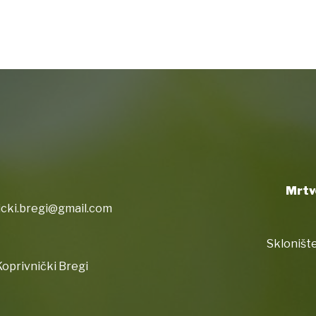
Mrtv
icki.bregi@gmail.com
Sklonište
oprivnički Bregi