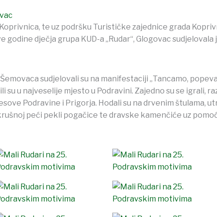
vac
 Koprivnica, te uz podršku Turističke zajednice grada Kopri
ve godine dječja grupa KUD-a „Rudar“, Glogovac sudjelovala 
 i Šemovaca sudjelovali su na manifestaciji „Tancamo, popev
 su u najveselije mjesto u Podravini. Zajedno su se igrali, raz
lesove Podravine i Prigorja. Hodali su na drvenim štulama, utr
krušnoj peći pekli pogačice te dravske kamenčiće uz pomoć 