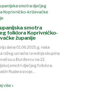
Županijska smotra
jeg folklora Koprivničko-
evačke županije
elju dana 01.06.2025.g. naša
a nižeg uzrasta i srednja skupina
ovali su u Đurđevcu na 22.
jskoj smotri dječjeg folklora.
aših Rudara svoje…
j više »