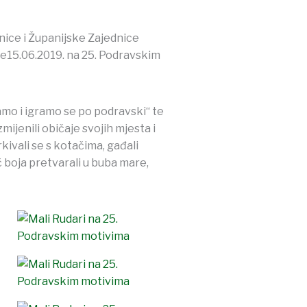
vnice i Županijske Zajednice
je15.06.2019. na 25. Podravskim
amo i igramo se po podravski“ te
mijenili običaje svojih mjesta i
kivali se s kotačima, gađali
boja pretvarali u buba mare,