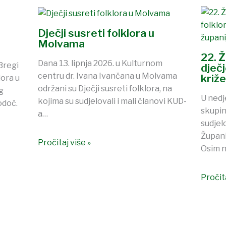
Dječji susreti folklora u
Molvama
22. 
Dana 13. lipnja 2026. u Kulturnom
Bregi
dječ
centru dr. Ivana Ivančana u Molvama
križ
ora u
održani su Dječji susreti folklora, na
g
U nedj
kojima su sudjelovali i mali članovi KUD-
odoč.
skupin
a…
sudjel
Župani
Pročitaj više »
Osim n
Pročita