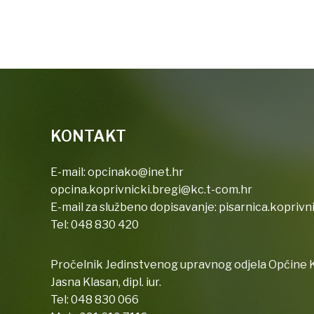
KONTAKT
E-mail:
opcinako@inet.hr
opcina.koprivnicki.bregi@kc.t-com.hr
E-mail za službeno dopisavanje:
pisarnica.koprivn
Tel:
048 830 420
Pročelnik Jedinstvenog upravnog odjela Općine K
Jasna Klasan, dipl. iur.
Tel:
048 830 066