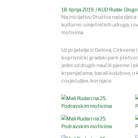
18. lipnja 2019.
/
KUD Rudar Glogo
Na inicijativu Društva naša djeca
kulturno-umjetničkih udruga, i o
motivima.
Uz prijatelje iz Delova, Cirkvene
koprivnički gradski park pretvorili
jedni od drugih naučili pjesme i p
krpenjačama, bacali kolutove, u 
čovječuljke, kornjače.