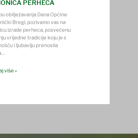
IONICA PERHECA
pu obilježavanja Dana Općine
nički Bregi, pozivamo vas na
icu izrade perheca, posvećenu
ju vrijedne tradicije koju je s
ošću i ljubavlju prenosila
na…
j više »