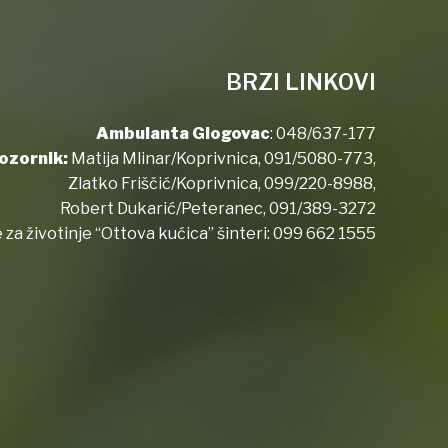
BRZI LINKOVI
Ambulanta Glogovac
:
048/637-177
ozornik:
Matija Mlinar/Koprivnica,
091/5080-773
,
Zlatko Friščić/Koprivnica,
099/220-8988
,
Robert Dukarić/Peteranec,
091/389-3272
 za životinje “Ottova kućica” šinteri:
099 662 1555