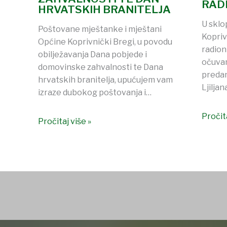
RAD
HRVATSKIH BRANITELJA
U sklo
Poštovane mještanke i mještani
Kopriv
Općine Koprivnički Bregi, u povodu
radion
obilježavanja Dana pobjede i
očuvan
domovinske zahvalnosti te Dana
predan
hrvatskih branitelja, upućujem vam
Ljilja
izraze dubokog poštovanja i…
Pročita
Pročitaj više »