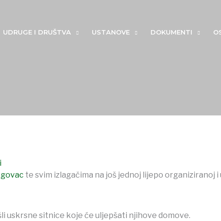
UDRUGE I DRUŠTVA
USTANOVE
DOKUMENTI
O
i
ogovac
te svim izlagačima na još jednoj lijepo organiziranoj 
šli uskrsne sitnice koje će uljepšati njihove domove.