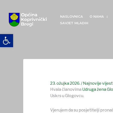
Skip
to
content
NASLOVNICA
O NAMA
SAVJET MLADIH
Manifestacija Uskrs u Glogovcu
Open toolbar
23. ožujka 2026.
/
Najnovije vijest
Hvala članovima
Udruga žena Gl
Uskrs u Glogovcu.
Vjerujem da su posjetitelji prona