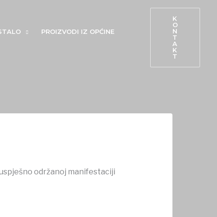
K
O
N
STALO
PROIZVODI IZ OPĆINE
T
A
K
T
i uspješno održanoj manifestaciji