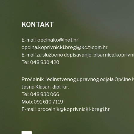
KONTAKT
E-mail:
opcinako@inet.hr
opcina.koprivnicki.bregi@kc.t-com.hr
E-mail za službeno dopisavanje:
pisarnica.koprivn
Tel:
048 830 420
Pročelnik Jedinstvenog upravnog odjela Općine K
Jasna Klasan, dipl. iur.
Tel:
048 830 066
Mob:
091 610 7119
E-mail:
procelnik@koprivnicki-bregi.hr