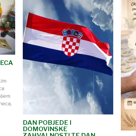
RECA
kim
ca
našem
heca,
DAN POBJEDE I
DOMOVINSKE
ZAHVALNOSTI TE DAN