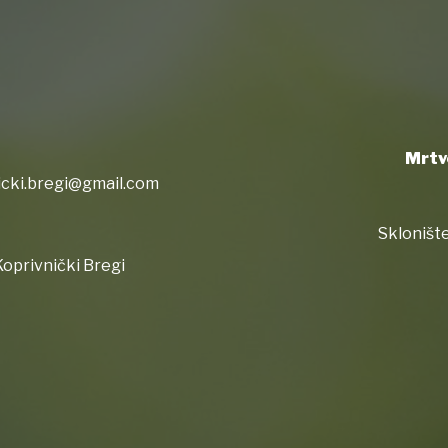
Mrtv
icki.bregi@gmail.com
Sklonište
oprivnički Bregi