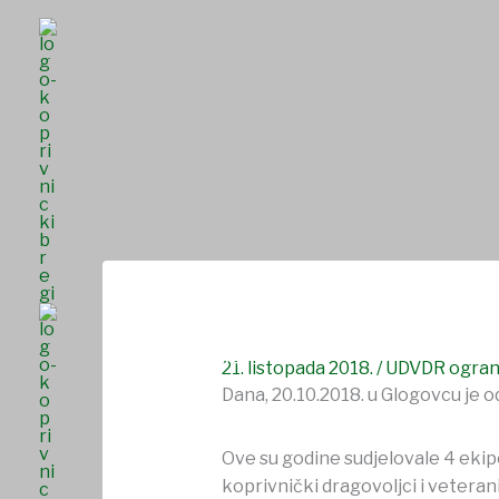
Skip
to
content
Memorijalni nogometni turnir
NASLOVNICA
O NAMA
UDRUGE I DRU
SAVJET MLADIH
21. listopada 2018.
/
UDVDR ograna
Dana, 20.10.2018. u Glogovcu je o
Ove su godine sudjelovale 4 ekipe
koprivnički dragovoljci i vetera