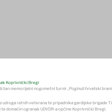
ŠTVA
USTANOVE
DOKUMENTI
OSTALO
k Koprivnički Bregi
držan memorijalni nogometni turnir „Poginuli hrvatski branit
 udruga ratnih veterana te pripadnika gardijske brigade Tigr
ni te domaćin ogranak UDVDR-a općine Koprivnički Bregi.