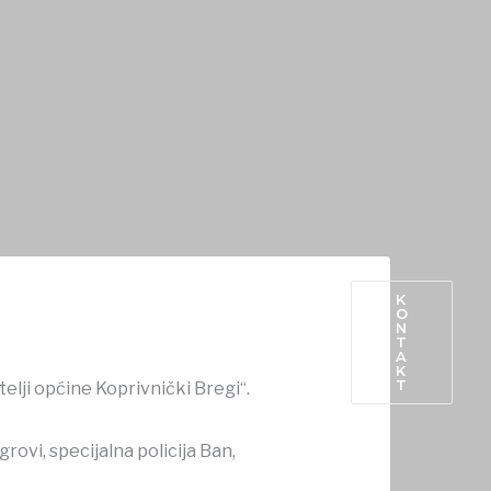
K
O
N
PROIZVODI IZ OPĆINE
T
A
K
T
elji općine Koprivnički Bregi“.
ovi, specijalna policija Ban,