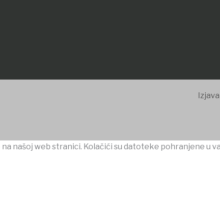
Izjava
 na našoj web stranici. Kolačići su datoteke pohranjene u v