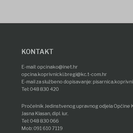
KONTAKT
E-mail:
opcinako@inet.hr
opcina.koprivnicki.bregi@kc.t-com.hr
E-mail za službeno dopisavanje:
pisarnica.koprivn
Tel:
048 830 420
Pročelnik Jedinstvenog upravnog odjela Općine K
Jasna Klasan, dipl. iur.
Tel:
048 830 066
Mob:
091 610 7119