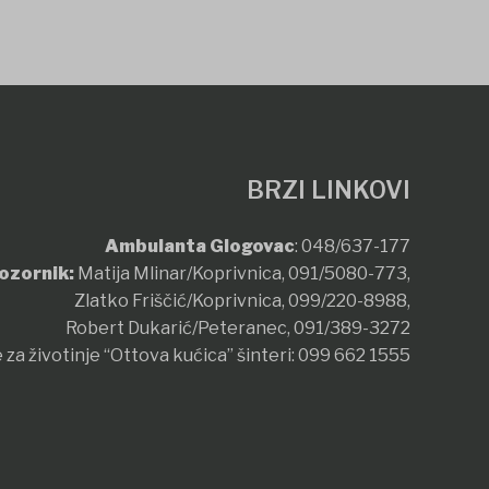
BRZI LINKOVI
Ambulanta Glogovac
:
048/637-177
ozornik:
Matija Mlinar/Koprivnica,
091/5080-773
,
Zlatko Friščić/Koprivnica,
099/220-8988
,
Robert Dukarić/Peteranec,
091/389-3272
 za životinje “Ottova kućica” šinteri:
099 662 1555