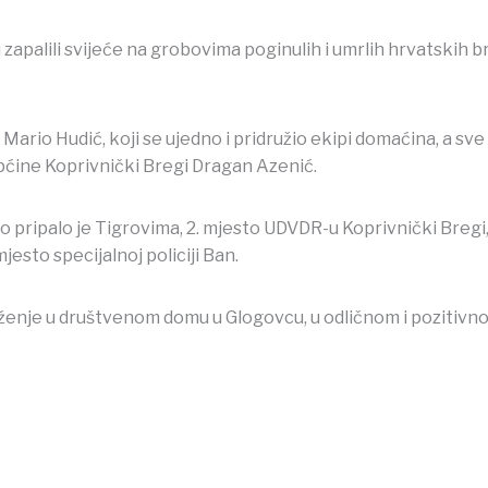
 zapalili svijeće na grobovima poginulih i umrlih hrvatskih b
 Mario Hudić, koji se ujedno i pridružio ekipi domaćina, a sve
ćine Koprivnički Bregi Dragan Azenić.
o pripalo je Tigrovima, 2. mjesto UDVDR-u Koprivnički Bregi
jesto specijalnoj policiji Ban.
ženje u društvenom domu u Glogovcu, u odličnom i pozitivnom