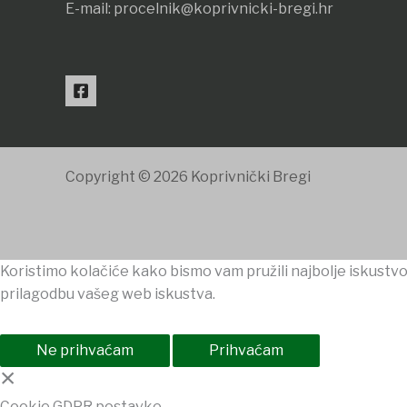
E-mail:
procelnik@koprivnicki-bregi.hr
Copyright © 2026 Koprivnički Bregi
Koristimo kolačiće kako bismo vam pružili najbolje iskustvo
prilagodbu vašeg web iskustva.
Ne prihvaćam
Prihvaćam
×
Cookie GDPR postavke