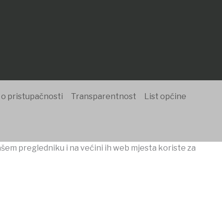
 o pristupačnosti
Transparentnost
List općine
ašem pregledniku i na većini ih web mjesta koriste za