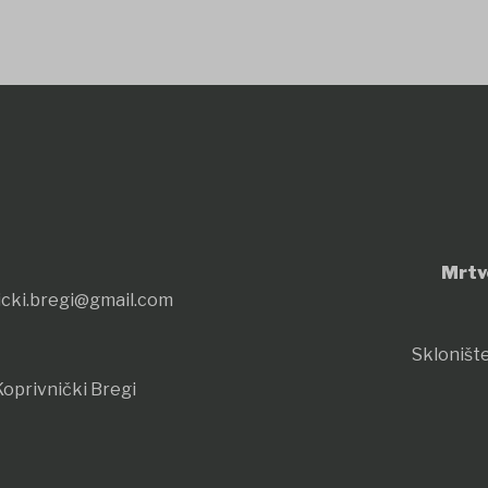
Mrtv
icki.bregi@gmail.com
Sklonište
oprivnički Bregi