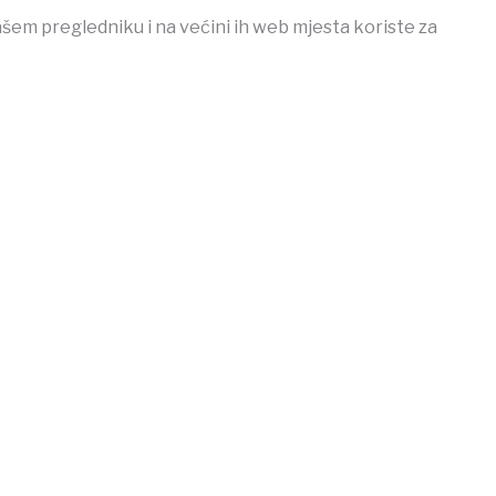
ašem pregledniku i na većini ih web mjesta koriste za
ojobet
iptv satın al
betcio
Grandpashabet
Ankara escort
casi