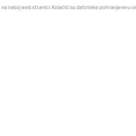
 na našoj web stranici. Kolačići su datoteke pohranjene u v
et
jojobet
grandpashabet
betpark
casibom
favorisen
matbet
J