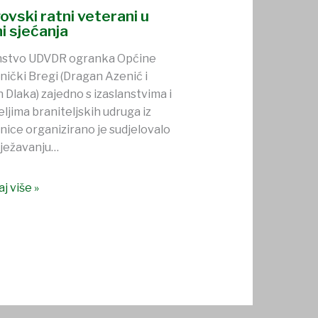
ovski ratni veterani u
i sjećanja
anstvo UDVDR ogranka Općine
nički Bregi (Dragan Azenić i
 Dlaka) zajedno s izaslanstvima i
eljima braniteljskih udruga iz
nice organizirano je sudjelovalo
lježavanju…
j više »