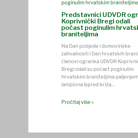
Predstavnici UDVDR og
Koprivnički Bregi odali
počast poginulim hrvats
braniteljima
Na Dan pobjede i domovinske
zahvalnosti i Dan hrvatskih branit
članovi ogranka UDVDR Koprivni
Bregi odali su počast poginulim
hrvatskim braniteljima paljenje
lampiona ispred križa…
Pročitaj više »