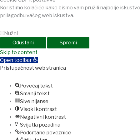
Koristimo kolačiće kako bismo vam pružili najbolje iskustvo
prilagodbu vašeg web iskustva.
Nužni
Odustani
Spremi
ndpashabet
Skip to content
jojobet
holiganbet
holiganbet
Holiganbet
Jojob
Open toolbar
Pristupačnost web stranica
Povećaj tekst
Smanji tekst
Sive nijanse
Visoki kontrast
Negativni kontrast
Svijetla pozadina
Podcrtane poveznice