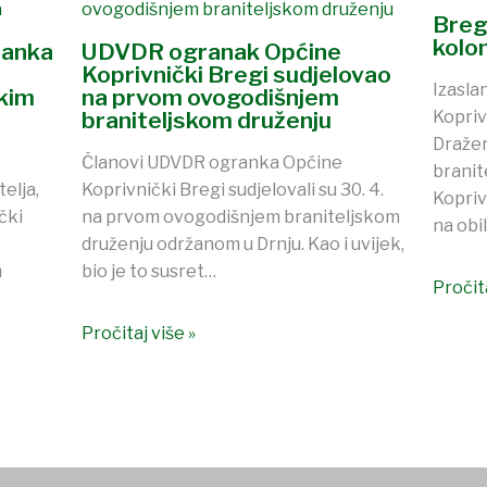
Breg
kolon
ranka
UDVDR ogranak Općine
Koprivnički Bregi sudjelovao
Izasl
kim
na prvom ovogodišnjem
braniteljskom druženju
Kopriv
Dražen
Članovi UDVDR ogranka Općine
branit
elja,
Koprivnički Bregi sudjelovali su 30. 4.
Kopriv
čki
na prvom ovogodišnjem braniteljskom
na obi
druženju održanom u Drnju. Kao i uvijek,
m
bio je to susret…
Pročita
Pročitaj više »