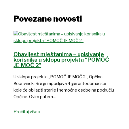
Povezane novosti
Obavijest mještanima – upisivanje
korisnika u sklopu projekta “POMOĆ
JE MOĆ 2”
U sklopu projekta „POMOĆ JE MOĆ 2“, Općina
Koprivnički Bregi zapošljava 4 gerontodomaćice
koje će obilaziti starije i nemoćne osobe na području
Općine. Ovim putem…
Pročitaj više »