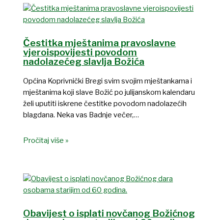
Čestitka mještanima pravoslavne
vjeroispovijesti povodom
nadolazećeg slavlja Božića
Općina Koprivnički Bregi svim svojim mještankama i
mještanima koji slave Božić po julijanskom kalendaru
želi uputiti iskrene čestitke povodom nadolazećih
blagdana. Neka vas Badnje večer,…
Pročitaj više »
Obavijest o isplati novčanog Božićnog