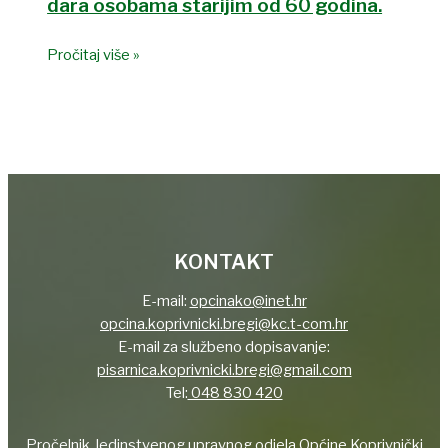
dara osobama starijim od 60 godina.
Pročitaj više »
KONTAKT
E-mail:
opcinako@inet.hr
opcina.koprivnicki.bregi@kc.t-com.hr
E-mail za službeno dopisavanje:
pisarnica.koprivnicki.bregi@gmail.com
Tel:
048 830 420
Pročelnik Jedinstvenog upravnog odjela Općine Koprivnički