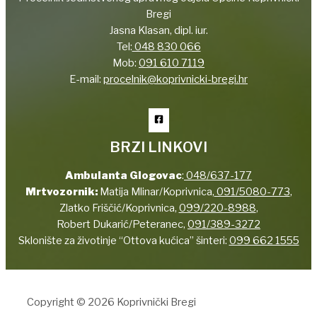
Bregi
Jasna Klasan, dipl. iur.
Tel:
048 830 066
Mob:
091 610 7119
E-mail:
procelnik@koprivnicki-bregi.hr
BRZI LINKOVI
Ambulanta Glogovac
:
048/637-177
Mrtvozornik:
Matija Mlinar/Koprivnica,
091/5080-773
,
Zlatko Friščić/Koprivnica,
099/220-8988
,
Robert Dukarić/Peteranec,
091/389-3272
Sklonište za životinje “Ottova kućica” šinteri:
099 662 1555
Copyright © 2026 Koprivnički Bregi