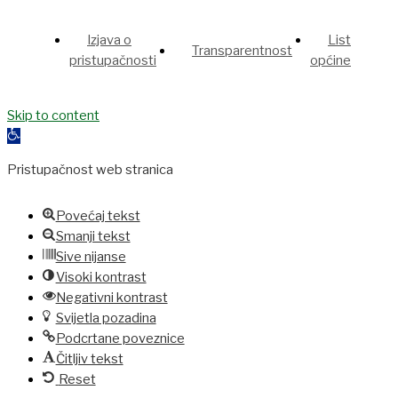
Izjava o
List
Transparentnost
pristupačnosti
općine
t
Grandpashabet
Skip to content
jojobet
holiganbet
holiganbet
Holiganbet
Jojobet
joj
Open
toolbar
Pristupačnost web stranica
Povećaj tekst
Smanji tekst
Sive nijanse
Visoki kontrast
Negativni kontrast
Svijetla pozadina
Podcrtane poveznice
Čitljiv tekst
Reset