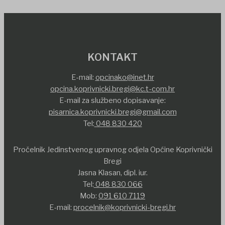
KONTAKT
E-mail:
opcinako@inet.hr
opcina.koprivnicki.bregi@kc.t-com.hr
E-mail za službeno dopisavanje:
pisarnica.koprivnicki.bregi@gmail.com
Tel:
048 830 420
Pročelnik Jedinstvenog upravnog odjela Općine Koprivnički
Bregi
Jasna Klasan, dipl. iur.
Tel:
048 830 066
Mob:
091 610 7119
E-mail:
procelnik@koprivnicki-bregi.hr