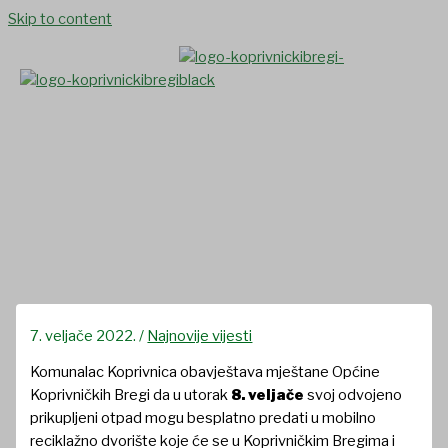
Skip to content
Mobilno reciklažno dvorište 8.
veljače nalazit će se u Općini
Koprivnički Bregi
7. veljače 2022.
/
Najnovije vijesti
Komunalac Koprivnica obavještava mještane Općine
Koprivničkih Bregi da u utorak
8. veljače
svoj odvojeno
prikupljeni otpad mogu besplatno predati u mobilno
reciklažno dvorište koje će se u Koprivničkim Bregima i