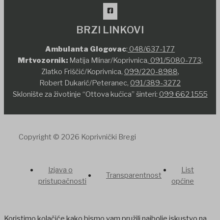
BRZI LINKOVI
Ambulanta Glogovac
:
048/637-177
Mrtvozornik:
Matija Mlinar/Koprivnica,
091/5080-773
,
Zlatko Friščić/Koprivnica,
099/220-8988
,
Robert Dukarić/Peteranec,
091/389-3272
Sklonište za životinje “Ottova kućica” šinteri:
099 662 1555
Copyright © 2026 Koprivnički Bregi
Izjava o
List
Transparentnost
pristupačnosti
općine
Koristimo kolačiće kako bismo vam pružili najbolje iskustvo na