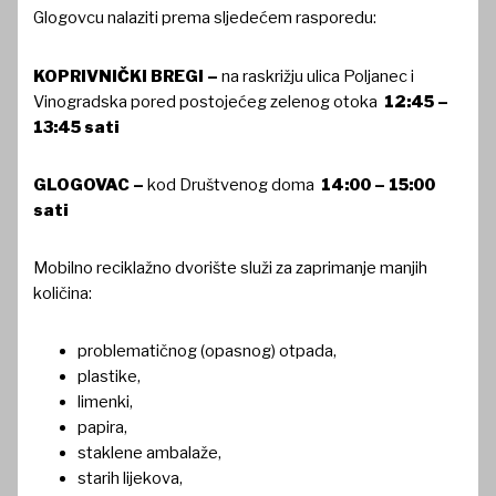
Glogovcu nalaziti prema sljedećem rasporedu:
KOPRIVNIČKI BREGI –
na raskrižju ulica Poljanec i
Vinogradska pored postojećeg zelenog otoka
12:45 –
13:45 sati
GLOGOVAC –
kod Društvenog doma
14:00 – 15:00
sati
Mobilno reciklažno dvorište služi za zaprimanje manjih
količina:
problematičnog (opasnog) otpada,
plastike,
limenki,
papira,
staklene ambalaže,
starih lijekova,