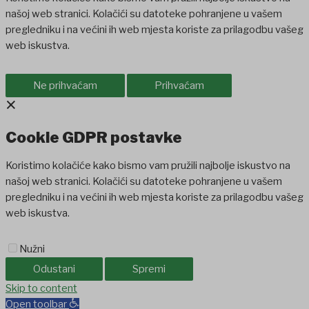
našoj web stranici. Kolačići su datoteke pohranjene u vašem
pregledniku i na većini ih web mjesta koriste za prilagodbu vašeg
web iskustva.
Ne prihvaćam
Prihvaćam
×
Cookie GDPR postavke
Koristimo kolačiće kako bismo vam pružili najbolje iskustvo na
našoj web stranici. Kolačići su datoteke pohranjene u vašem
pregledniku i na većini ih web mjesta koriste za prilagodbu vašeg
web iskustva.
Nužni
Odustani
Spremi
liganbet
Skip to content
Holiganbet
Holiganbet
jojobet
grandpashabet
betpark
casi
Open toolbar