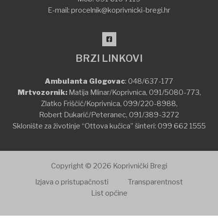
E-mail:
procelnik@koprivnicki-bregi.hr
BRZI LINKOVI
Ambulanta Glogovac
:
048/637-177
Mrtvozornik:
Matija Mlinar/Koprivnica,
091/5080-773
,
Zlatko Friščić/Koprivnica,
099/220-8988
,
Robert Dukarić/Peteranec,
091/389-3272
Sklonište za životinje “Ottova kućica” šinteri:
099 662 1555
Copyright © 2026 Koprivnički Bregi
Izjava o pristupačnosti
Transparentnost
List općine