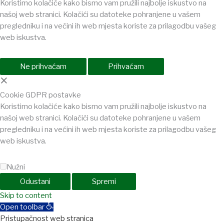
Koristimo kolačiće kako bismo vam pružili najbolje iskustvo na
našoj web stranici. Kolačići su datoteke pohranjene u vašem
pregledniku i na većini ih web mjesta koriste za prilagodbu vašeg
web iskustva.
Ne prihvaćam
Prihvaćam
×
Cookie GDPR postavke
Koristimo kolačiće kako bismo vam pružili najbolje iskustvo na
našoj web stranici. Kolačići su datoteke pohranjene u vašem
pregledniku i na većini ih web mjesta koriste za prilagodbu vašeg
web iskustva.
Nužni
Odustani
Spremi
bet
Skip to content
jojobet
Holiganbet
Holiganbet
Holiganbet
Jojobet
jojobet
nakitba
Open toolbar
Pristupačnost web stranica