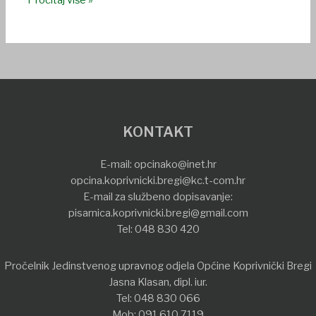
Pročitaj više »
KONTAKT
E-mail:
opcinako@inet.hr
opcina.koprivnicki.bregi@kc.t-com.hr
E-mail za službeno dopisavanje:
pisarnica.koprivnicki.bregi@gmail.com
Tel:
048 830 420
Pročelnik Jedinstvenog upravnog odjela Općine Koprivnički Bregi
Jasna Klasan, dipl. iur.
Tel:
048 830 066
Mob:
091 610 7119