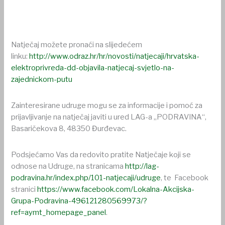
Natječaj možete pronaći na slijedećem
linku:
http://www.odraz.hr/hr/novosti/natjecaji/hrvatska-
elektroprivreda-dd-objavila-natjecaj-svjetlo-na-
zajednickom-putu
Zainteresirane udruge mogu se za informacije i pomoć za
prijavljivanje na natječaj javiti u ured LAG-a „PODRAVINA“,
Basaričekova 8, 48350 Đurđevac.
Podsjećamo Vas da redovito pratite Natječaje koji se
odnose na Udruge, na stranicama
http://lag-
podravina.hr/index.php/101-natjecaji/udruge
, te Facebook
stranici
https://www.facebook.com/Lokalna-Akcijska-
Grupa-Podravina-496121280569973/?
ref=aymt_homepage_panel
.