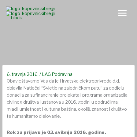
Skip
to
content
Natječaj za udruge: Hrvatska elektroprivreda d.d. objavila
Natječaj “Svjetlo na zajedničkom putu”
6. travnja 2016.
/
LAG Podravina
Obavještavamo Vas da je Hrvatska elektroprivreda d.d.
objavila Natječaj “Svjetlo na zajedničkom putu” za dodjelu
donacija za sufinanciranje projekata i programa organizacija
civilnog društva i ustanova u 2016. godini u područjima:
mladi, umjetnost i kulturna baština, okoliš, znanost i društvo
te humanitarno djelovanje.
Rok za prijavu je 03. svibnja 2016. godine.