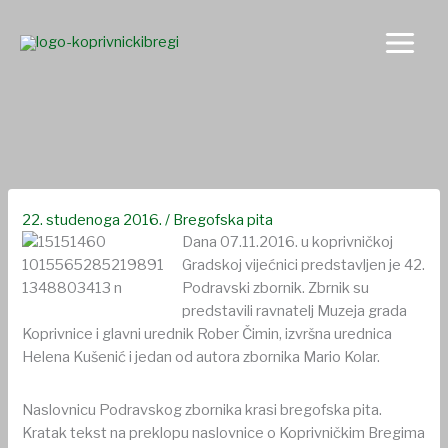
Skip
to
content
Novi Podravski zbornik krasi bregofska pita
22. studenoga 2016.
/
Bregofska pita
Dana 07.11.2016. u koprivničkoj
Gradskoj vijećnici predstavljen je 42.
Podravski zbornik. Zbrnik su
predstavili ravnatelj Muzeja grada
Koprivnice i glavni urednik Rober Čimin, izvršna urednica
Helena Kušenić i jedan od autora zbornika Mario Kolar.
Naslovnicu Podravskog zbornika krasi bregofska pita.
Kratak tekst na preklopu naslovnice o Koprivničkim Bregima