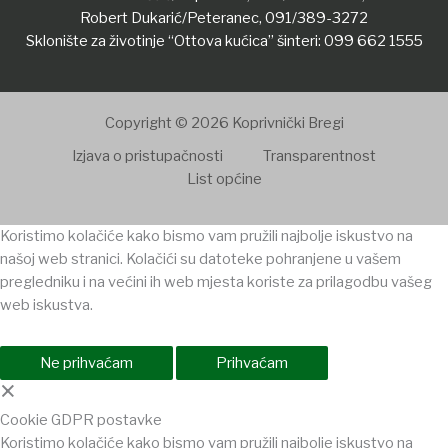
Robert Dukarić/Peteranec,
091/389-3272
Sklonište za životinje “Ottova kućica” šinteri:
099 662 1555
Copyright © 2026 Koprivnički Bregi
Izjava o pristupačnosti
Transparentnost
List općine
Koristimo kolačiće kako bismo vam pružili najbolje iskustvo na
našoj web stranici. Kolačići su datoteke pohranjene u vašem
pregledniku i na većini ih web mjesta koriste za prilagodbu vašeg
web iskustva.
Ne prihvaćam
Prihvaćam
×
Cookie GDPR postavke
Koristimo kolačiće kako bismo vam pružili najbolje iskustvo na