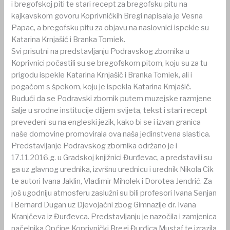
i bregofskoj piti te stari recept za bregofsku pitu na
kajkavskom govoru Koprivničkih Bregi napisala je Vesna
Papac, a bregofsku pitu za objavu na naslovnici ispekle su
Katarina Krnjašić i Branka Tomiek.
Svi prisutni na predstavljanju Podravskog zbornika u
Koprivnici počastili su se bregofskom pitom, koju su za tu
prigodu ispekle Katarina Krnjašić i Branka Tomiek, ali i
pogačom s špekom, koju je ispekla Katarina Krnjašić.
Budući da se Podravski zbornik putem muzejske razmjene
šalje u srodne institucije diljem svijeta, tekst i stari recept
prevedeni su na engleski jezik, kako bi se i izvan granica
naše domovine promovirala ova naša jedinstvena slastica.
Predstavljanje Podravskog zbornika održano je i
17.11.2016.g. u Gradskoj knjižnici Đurđevac, a predstavili su
ga uz glavnog urednika, izvršnu urednicu i urednik Nikola Cik
te autori Ivana Jaklin, Vladimir Miholek i Dorotea Jendrić. Za
još ugodniju atmosferu zaslužni su bili profesori Ivana Senjan
i Bernard Dugan uz Djevojačni zbog Gimnazije dr. Ivana
Kranjčeva iz Đurđevca. Predstavljanju je nazočila i zamjenica
načelnika Općine Koprivnički Bregi Đurđica Mustaf te izrazila