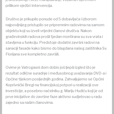
prilikom vježbi i intervencija.
Društvo je prikupilo ponude od 5 dobavljača i izborom
najpovljnijeg pristupilo se pripremnim radovima na samom
objektu koji su izveli vrijedni članovi društva. Nakon
građevinskih radova prošli tjedan montirana su sva vrata i
stavljena u funkciju. Predstoje dodatni završni radovi na
sanaciji fasade kako bismo do blagdana našeg zaštitnika Sv.
Florijana sve kompletno završili.
Ovime je Vatrogasni dom dobio još ljepši izgled što je
rezultat odlične suradnje i međusobnog uvažavanja DVD-a i
Općine tijekom posljednjih godina. Zahvaljujemo se Općini
Koprivnički Bregi na financijskoj potpori u realizaciji ove
investicije, a posebno načelniku g. Mariju Hudiću koji je od
prve inicijative do završne faze aktivno sudjelovao u radu
zajedno sa našim članovima.