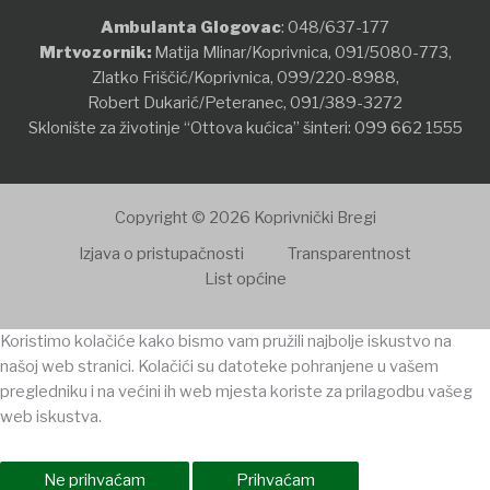
Ambulanta Glogovac
:
048/637-177
Mrtvozornik:
Matija Mlinar/Koprivnica,
091/5080-773
,
Zlatko Friščić/Koprivnica,
099/220-8988
,
Robert Dukarić/Peteranec,
091/389-3272
Sklonište za životinje “Ottova kućica” šinteri:
099 662 1555
Copyright © 2026 Koprivnički Bregi
Izjava o pristupačnosti
Transparentnost
List općine
Koristimo kolačiće kako bismo vam pružili najbolje iskustvo na
našoj web stranici. Kolačići su datoteke pohranjene u vašem
pregledniku i na većini ih web mjesta koriste za prilagodbu vašeg
web iskustva.
Ne prihvaćam
Prihvaćam