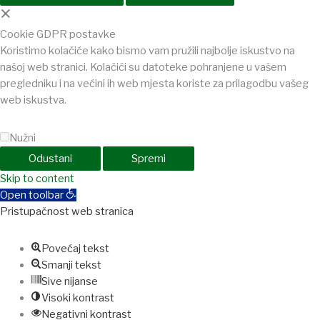
×
Cookie GDPR postavke
Koristimo kolačiće kako bismo vam pružili najbolje iskustvo na
našoj web stranici. Kolačići su datoteke pohranjene u vašem
pregledniku i na većini ih web mjesta koriste za prilagodbu vašeg
web iskustva.
Nužni
Odustani
Spremi
ashabet
Skip to content
jojobet
Casinolevant
Holiganbet
Holiganbet
Holiganbet
Jojob
Open toolbar
Pristupačnost web stranica
Povećaj tekst
Smanji tekst
Sive nijanse
Visoki kontrast
Negativni kontrast