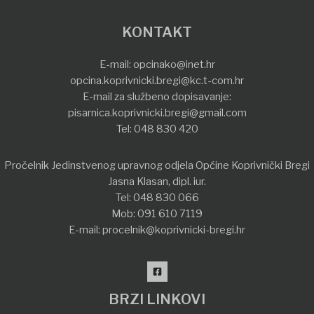
KONTAKT
E-mail:
opcinako@inet.hr
opcina.koprivnicki.bregi@kc.t-com.hr
E-mail za službeno dopisavanje:
pisarnica.koprivnicki.bregi@gmail.com
Tel:
048 830 420
Pročelnik Jedinstvenog upravnog odjela Općine Koprivnički Bregi
Jasna Klasan, dipl. iur.
Tel:
048 830 066
Mob:
091 610 7119
E-mail:
procelnik@koprivnicki-bregi.hr
BRZI LINKOVI