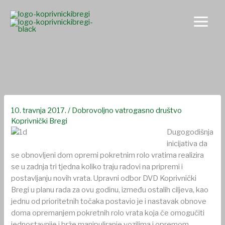
Skip
to
content
Novo lice Vatrogasnog doma
10. travnja 2017.
/
Dobrovoljno vatrogasno društvo
Koprivnički Bregi
Dugogodišnja
inicijativa da
se obnovljeni dom opremi pokretnim rolo vratima realizira
se u zadnja tri tjedna koliko traju radovi na pripremi i
postavljanju novih vrata. Upravni odbor DVD Koprivnički
Bregi u planu rada za ovu godinu, između ostalih ciljeva, kao
jednu od prioritetnih točaka postavio je i nastavak obnove
doma opremanjem pokretnih rolo vrata koja će omogućiti
jednostavnije i brže manipuliranje vozilima i opremom