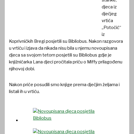
stanke,
djeca iz
dječjeg
vrtića
„Potočić“
iz
Koprivničkih Bregi posjetili su Bibliobus. Nakon razgovora
u vrtiću i izjava da nikada nisu bila u njemu novoupisana
djeca sa svojom tetom posjetili su Bibliobus gdje je
knjižničarka Lana djeci pročitala priču o Miffy prilagođenu
njihovoj dobi.
Nakon priče posudili smo knjige prema dječjim željama i
listali ih u vrtiću.