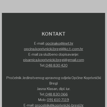
KONTAKT
E-mail:
opcinako@inet.hr
opcina.koprivnicki.bregi@kc.t-com.hr
E-mail za službeno dopisavanje:
pisarnica.koprivnicki.bregi@gmail.com
Tel:
048 830 420
Pročelnik Jedinstvenog upravnog odjela Općine Koprivnički
Bregi
Jasna Klasan, dipl. iur.
Tel:
048 830 066
Mob:
091 610 7119
E-mail:
procelnik@koprivnicki-bregi.hr