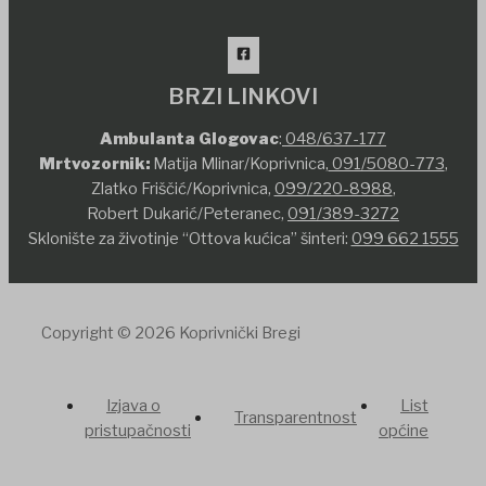
BRZI LINKOVI
Ambulanta Glogovac
:
048/637-177
Mrtvozornik:
Matija Mlinar/Koprivnica,
091/5080-773
,
Zlatko Friščić/Koprivnica,
099/220-8988
,
Robert Dukarić/Peteranec,
091/389-3272
Sklonište za životinje “Ottova kućica” šinteri:
099 662 1555
Copyright © 2026 Koprivnički Bregi
Izjava o
List
Transparentnost
pristupačnosti
općine