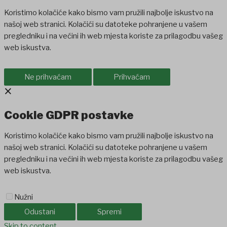
Koristimo kolačiće kako bismo vam pružili najbolje iskustvo na
našoj web stranici. Kolačići su datoteke pohranjene u vašem
pregledniku i na većini ih web mjesta koriste za prilagodbu vašeg
web iskustva.
Ne prihvaćam
Prihvaćam
×
Cookie GDPR postavke
Koristimo kolačiće kako bismo vam pružili najbolje iskustvo na
našoj web stranici. Kolačići su datoteke pohranjene u vašem
pregledniku i na većini ih web mjesta koriste za prilagodbu vašeg
web iskustva.
Nužni
Odustani
Spremi
t
holiganbet
Skip to content
Holiganbet
Holiganbet
jojobet
grandpashabet
betpark
c