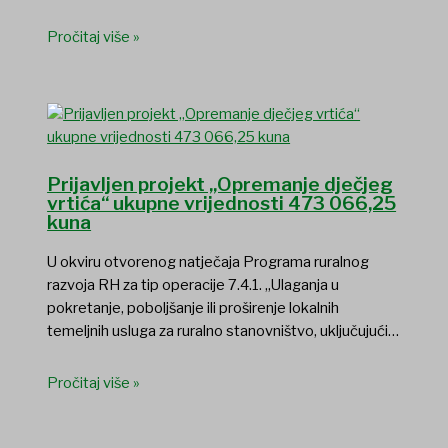
Pročitaj više »
Prijavljen projekt „Opremanje dječjeg
vrtića“ ukupne vrijednosti 473 066,25
kuna
U okviru otvorenog natječaja Programa ruralnog
razvoja RH za tip operacije 7.4.1. „Ulaganja u
pokretanje, poboljšanje ili proširenje lokalnih
temeljnih usluga za ruralno stanovništvo, uključujući…
Pročitaj više »