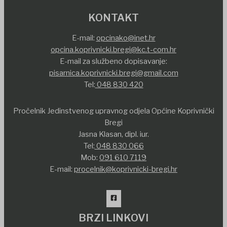
KONTAKT
E-mail:
opcinako@inet.hr
opcina.koprivnicki.bregi@kc.t-com.hr
E-mail za službeno dopisavanje:
pisarnica.koprivnicki.bregi@gmail.com
Tel:
048 830 420
Pročelnik Jedinstvenog upravnog odjela Općine Koprivnički
Bregi
Jasna Klasan, dipl. iur.
Tel:
048 830 066
Mob:
091 610 7119
E-mail:
procelnik@koprivnicki-bregi.hr
BRZI LINKOVI