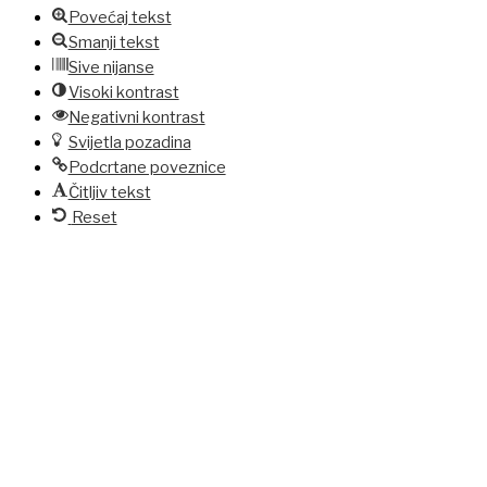
Povećaj tekst
Smanji tekst
Sive nijanse
Visoki kontrast
Negativni kontrast
Svijetla pozadina
Podcrtane poveznice
Čitljiv tekst
Reset