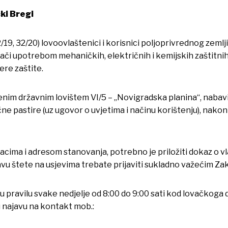
ki Bregi
19, 32/20) lovoovlaštenici i korisnici poljoprivrednog zemljiš
či upotrebom mehaničkih, električnih i kemijskih zaštitnih sr
ere zaštite.
im državnim lovištem VI/5 – „Novigradska planina“, nabaviti
čne pastire (uz ugovor o uvjetima i načinu korištenju), nakon
ma i adresom stanovanja, potrebno je priložiti dokaz o vla
ojavu štete na usjevima trebate prijaviti sukladno važećim Za
 pravilu svake nedjelje od 8:00 do 9:00 sati kod lovačkoga
u najavu na kontakt mob.: