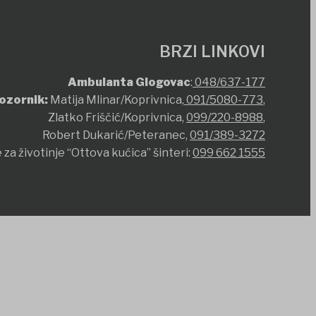
BRZI LINKOVI
Ambulanta Glogovac
:
048/637-177
ozornik:
Matija Mlinar/Koprivnica,
091/5080-773
,
Zlatko Friščić/Koprivnica,
099/220-8988
,
Robert Dukarić/Peteranec,
091/389-3272
 za životinje “Ottova kućica” šinteri:
099 662 1555