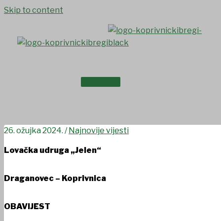
Skip to content
NASLOVNICA
Obavijest Lovačke udruge „
O NAMA
26. ožujka 2024.
/
Najnovije vijesti
Lovačka udruga „Jelen“
Draganovec – Koprivnica
OBAVIJEST