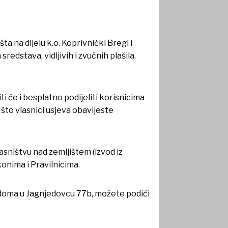
ta na dijelu k.o. Koprivnički Bregi i
edstava, vidljivih i zvučnih plašila,
 će i besplatno podijeliti korisnicima
 što vlasnici usjeva obavijeste
sništvu nad zemljištem (izvod iz
konima i Pravilnicima.
 doma u Jagnjedovcu 77b, možete podići