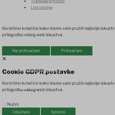
Transparentnost
List općine
Koristimo kolačiće kako bismo vam pružili najbolje iskustv
prilagodbu vašeg web iskustva.
Ne prihvaćam
Prihvaćam
×
Cookie GDPR postavke
PROIZVODI IZ OPĆINE
SAVJET MLADIH
Koristimo kolačiće kako bismo vam pružili najbolje iskustv
KONTAKT
prilagodbu vašeg web iskustva.
Nužni
Odustani
Spremi