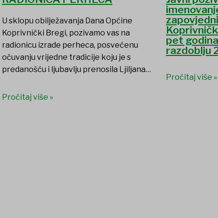
imenovanj
zapovjedn
U sklopu obilježavanja Dana Općine
Koprivničk
Koprivnički Bregi, pozivamo vas na
pet godin
radionicu izrade perheca, posvećenu
razdoblju 
očuvanju vrijedne tradicije koju je s
predanošću i ljubavlju prenosila Ljiljana…
Pročitaj više »
Pročitaj više »