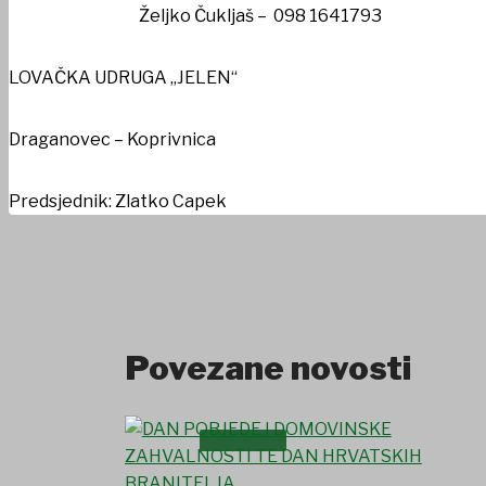
Željko Čukljaš – 098 1641793
UDRUGE I DRUŠTVA
LOVAČKA UDRUGA „JELEN“
Draganovec – Koprivnica
Predsjednik: Zlatko Capek
Povezane novosti
USTANOVE