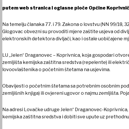
putem web stranica i oglasne ploče Općine Koprivnič
Na temelju članaka 77. i 79. Zakona o lovstvu (NN 99/18, 32/
Glogovac obvezni su provoditi mjere zaštite usjeva od divlja
elektronskih detektora divljači, kao i ostale uobičajene mj
LU „Jelen“ Draganovec – Koprivnica, koja gospodari otvoren
zemljišta kemijska zaštitna sredstva (repelente) ili elektri
lovoovlaštenika o početnim štetama na usjevima.
Obavijesti o početnim štetama sa potrebnim osobnim podaci
zemljišnih knjiga) ili ovjereni ugovor o najmu zemljišta. P
Na adresi Lovačke udruge Jelen“ Draganovec-Koprivnica, u
kemijska zaštitna sredstva i dobiti sve upute uz prethodn