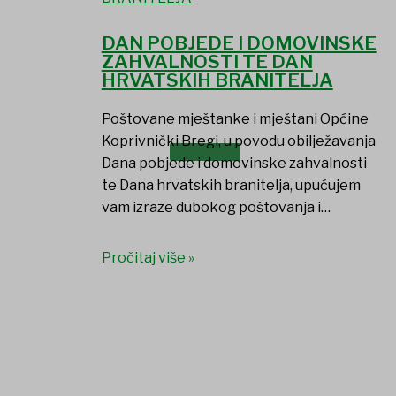
DAN POBJEDE I DOMOVINSKE
ZAHVALNOSTI TE DAN
HRVATSKIH BRANITELJA
Poštovane mještanke i mještani Općine
Koprivnički Bregi, u povodu obilježavanja
DOKUMENTI
Dana pobjede i domovinske zahvalnosti
te Dana hrvatskih branitelja, upućujem
vam izraze dubokog poštovanja i…
Pročitaj više »