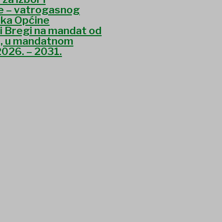
e – vatrogasnog
ika Općine
i Bregi na mandat od
a, u mandatnom
2026. – 2031.