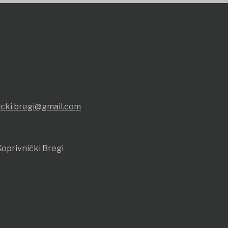
icki.bregi@gmail.com
oprivnički Bregi