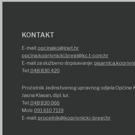
KONTAKT
E-mail:
opcinako@inet.hr
opcina.koprivnicki.bregi@kc.t-com.hr
E-mail za službeno dopisavanje:
pisarnica.koprivn
Tel:
048 830 420
Pročelnik Jedinstvenog upravnog odjela Općine K
Jasna Klasan, dipl. iur.
Tel:
048 830 066
Mob:
091 610 7119
E-mail:
procelnik@koprivnicki-bregi.hr