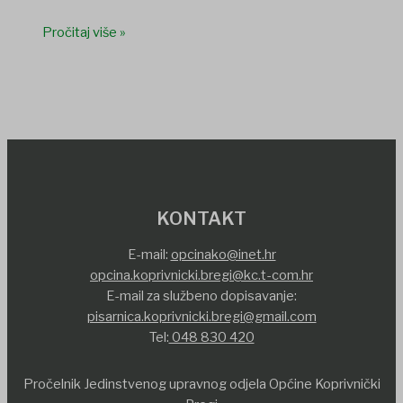
Pročitaj više »
KONTAKT
E-mail:
opcinako@inet.hr
opcina.koprivnicki.bregi@kc.t-com.hr
E-mail za službeno dopisavanje:
pisarnica.koprivnicki.bregi@gmail.com
Tel:
048 830 420
Pročelnik Jedinstvenog upravnog odjela Općine Koprivnički