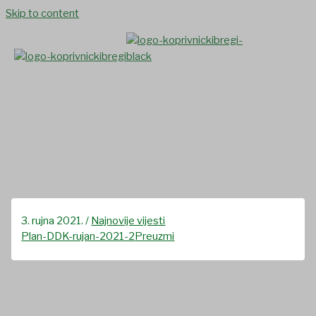
Skip to content
Obavijest mještanima o
dobrovoljnom darivanju krvi
3. rujna 2021.
/
Najnovije vijesti
Plan-DDK-rujan-2021-2
Preuzmi