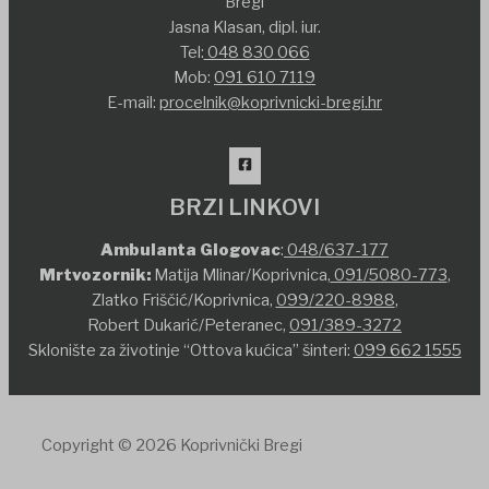
Bregi
Jasna Klasan, dipl. iur.
Tel:
048 830 066
Mob:
091 610 7119
E-mail:
procelnik@koprivnicki-bregi.hr
BRZI LINKOVI
Ambulanta Glogovac
:
048/637-177
Mrtvozornik:
Matija Mlinar/Koprivnica,
091/5080-773
,
Zlatko Friščić/Koprivnica,
099/220-8988
,
Robert Dukarić/Peteranec,
091/389-3272
Sklonište za životinje “Ottova kućica” šinteri:
099 662 1555
Copyright © 2026 Koprivnički Bregi