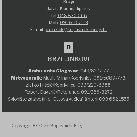
Bregi
Jasna Klasan, dipl. iur.
Tel:
048 830 066
Mob:
091 610 7119
E-mail:
procelnik@koprivnicki-bregi.hr
BRZI LINKOVI
Ambulanta Glogovac
:
048/637-177
Mrtvozornik:
Matija Mlinar/Koprivnica,
091/5080-773
,
Zlatko Friščić/Koprivnica,
099/220-8988
,
Robert Dukarić/Peteranec,
091/389-3272
Sklonište za životinje “Ottova kućica” šinteri:
099 662 1555
Copyright © 2026 Koprivnički Bregi