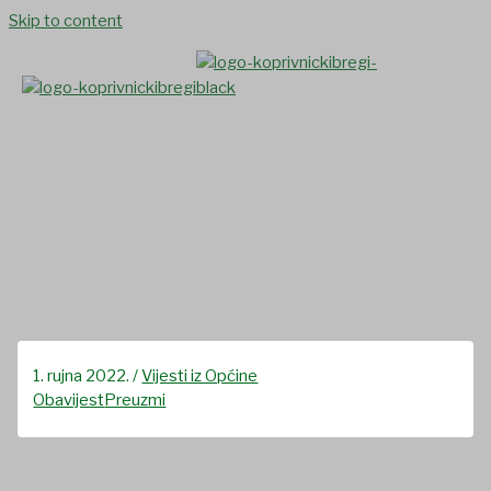
Skip to content
Obavijest mještanima o
priključenju korisnika sa
ložištima na kruto gorivo
1. rujna 2022.
/
Vijesti iz Općine
Obavijest
Preuzmi