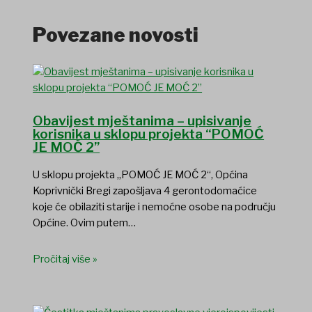
Povezane novosti
Obavijest mještanima – upisivanje
korisnika u sklopu projekta “POMOĆ
JE MOĆ 2”
U sklopu projekta „POMOĆ JE MOĆ 2“, Općina
Koprivnički Bregi zapošljava 4 gerontodomaćice
koje će obilaziti starije i nemoćne osobe na području
Općine. Ovim putem…
Pročitaj više »