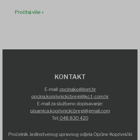
Pročitaj više »
KONTAKT
E-mail:
opcinako@inet.hr
opcina.koprivnicki.bregi@kc.t-com.hr
E-mail za službeno dopisavanje:
pisarnica.koprivnicki.bregi@gmail.com
Tel:
048 830 420
Pročelnik Jedinstvenog upravnog odjela Općine Koprivnički