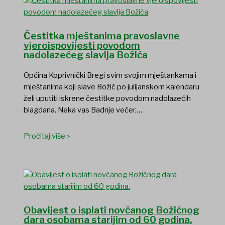
Čestitka mještanima pravoslavne
vjeroispovijesti povodom
nadolazećeg slavlja Božića
Općina Koprivnički Bregi svim svojim mještankama i
mještanima koji slave Božić po julijanskom kalendaru
želi uputiti iskrene čestitke povodom nadolazećih
blagdana. Neka vas Badnje večer,…
Pročitaj više »
Obavijest o isplati novčanog Božićnog
dara osobama starijim od 60 godina.