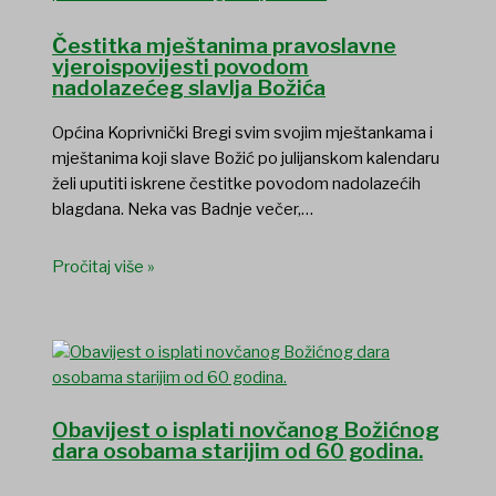
Čestitka mještanima pravoslavne
vjeroispovijesti povodom
nadolazećeg slavlja Božića
Općina Koprivnički Bregi svim svojim mještankama i
mještanima koji slave Božić po julijanskom kalendaru
želi uputiti iskrene čestitke povodom nadolazećih
blagdana. Neka vas Badnje večer,…
Pročitaj više »
Obavijest o isplati novčanog Božićnog
dara osobama starijim od 60 godina.