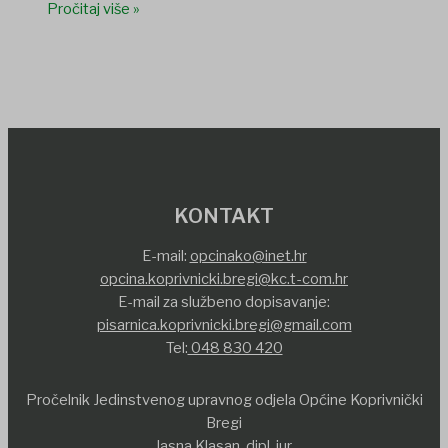
Pročitaj više »
KONTAKT
E-mail:
opcinako@inet.hr
opcina.koprivnicki.bregi@kc.t-com.hr
E-mail za službeno dopisavanje:
pisarnica.koprivnicki.bregi@gmail.com
Tel:
048 830 420
Pročelnik Jedinstvenog upravnog odjela Općine Koprivnički
Bregi
Jasna Klasan, dipl. iur.