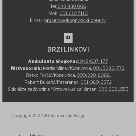
Tel:
048 830 066
Mob:
091 610 7119
E-mail:
procelnik@koprivnicki-bregi.hr
BRZI LINKOVI
Ambulanta Glogovac
:
048/637-177
Mrtvozornik:
Matija Mlinar/Koprivnica,
091/5080-773
,
Zlatko Friščić/Koprivnica,
099/220-8988
,
Robert Dukarić/Peteranec,
091/389-3272
Sklonište za životinje “Ottova kućica” šinteri:
099 662 1555
Copyright © 2026 Koprivnički Bregi
Izjava o
List