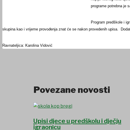
programe potrebna je s
Program predškole i ig
skupina kao i vrijeme provođenja znat će se nakon provedenih upisa. Dodatn
Ravnateljica:
Karolina Vidović
Povezane novosti
Upisi djece u predškolu i dječju
igraonicu