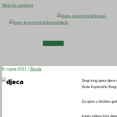
Skip to content
NASLOVNICA
Obavijest o drugom krugu u
O NAMA
6. rujna 2011.
/
Škola
Drugi krug upisa djece
škole Koprivnički Breg
Za upise u školsku godi
kopiju rodnog lista djet