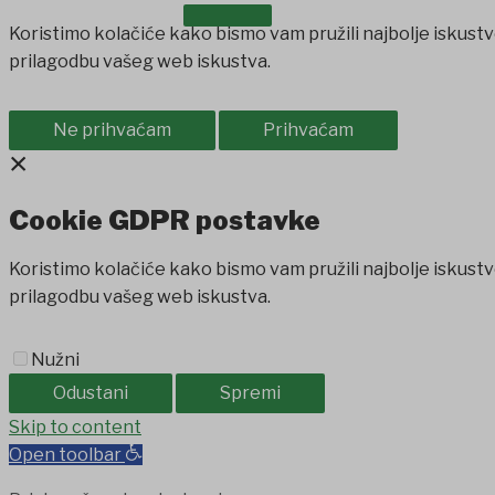
OSTALO
Koristimo kolačiće kako bismo vam pružili najbolje iskustv
prilagodbu vašeg web iskustva.
Ne prihvaćam
Prihvaćam
×
Cookie GDPR postavke
Koristimo kolačiće kako bismo vam pružili najbolje iskustv
prilagodbu vašeg web iskustva.
Nužni
Odustani
Spremi
Grandpashabet
Skip to content
jojobet
jojobet
grandpashabet
betpark
casi
Open toolbar