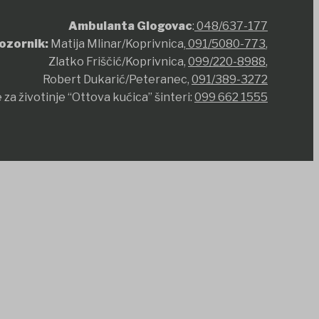
Ambulanta Glogovac
:
048/637-177
ozornik:
Matija Mlinar/Koprivnica,
091/5080-773
,
Zlatko Friščić/Koprivnica,
099/220-8988
,
Robert Dukarić/Peteranec,
091/389-3272
 za životinje “Ottova kućica” šinteri:
099 662 1555