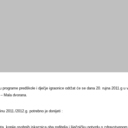
pisa djece u programe predšk
 u programe predškole i dječje igraonice održat će se dana
20. rujna 2011.g u
i – Mala dvorana.
nu 2011./2012.g. potrebno je donijeti :
eta,
kopije osobnih iskaznica oba roditelja i
liječničku potvrdu o zdravstvenom 