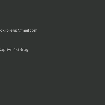
icki.bregi@gmail.com
oprivnički Bregi