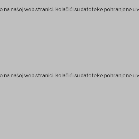
o na našoj web stranici. Kolačići su datoteke pohranjene u 
o na našoj web stranici. Kolačići su datoteke pohranjene u 
bom
favorisen
galabet
iptv satın al
betcio
Grandpashabet
Anka