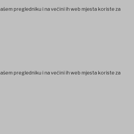
vašem pregledniku i na većini ih web mjesta koriste za
vašem pregledniku i na većini ih web mjesta koriste za
ra escort
Ankara escort
Jojobet Giriş
Jojobet Giriş
baywin gir