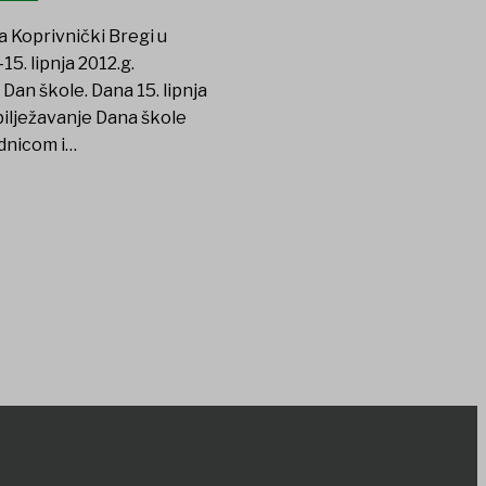
 Koprivnički Bregi u
15. lipnja 2012.g.
 Dan škole. Dana 15. lipnja
bilježavanje Dana škole
dnicom i…