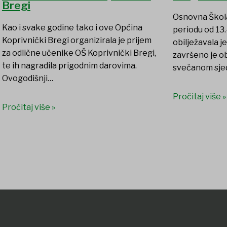
Bregi
Osnovna Škola
Kao i svake godine tako i ove Općina
periodu od 13.-
Koprivnički Bregi organizirala je prijem
obilježavala je
za odlične učenike OŠ Koprivnički Bregi,
završeno je o
te ih nagradila prigodnim darovima.
svečanom sje
Ovogodišnji…
Pročitaj više »
Pročitaj više »