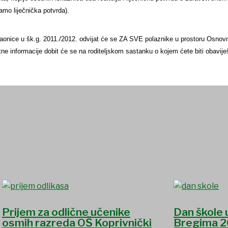
amo liječnička potvrda).
raonice u šk.g. 2011./2012. odvijat će se ZA SVE polaznike u prostoru Osnovn
e informacije dobit će se na roditeljskom sastanku o kojem ćete biti obavije
Prijem za odlične učenike
Dan škole 
osmih razreda OŠ Koprivnički
Bregima 2