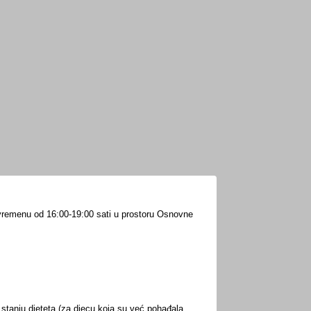
ole
 vremenu od 16:00-19:00 sati u
prostoru Osnovne
stanju djeteta (za djecu koja su već pohađala