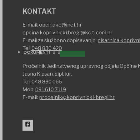
KONTAKT
E-mail:
opcinako@inet.hr
opcina.koprivnicki.bregi@kc.t-com.hr
E-mail za službeno dopisavanje:
pisarnica.koprivn
Tel:
048 830 420
DOKUMENTI
Pročelnik Jedinstvenog upravnog odjela Općine K
Jasna Klasan, dipl. iur.
Tel:
048 830 066
Mob:
091 610 7119
E-mail:
procelnik@koprivnicki-bregi.hr