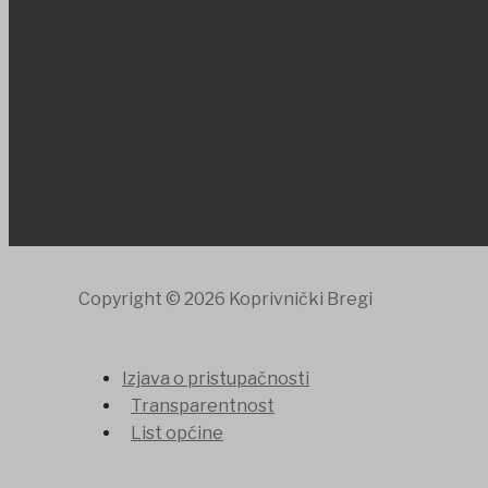
Copyright © 2026 Koprivnički Bregi
Izjava o pristupačnosti
Transparentnost
List općine