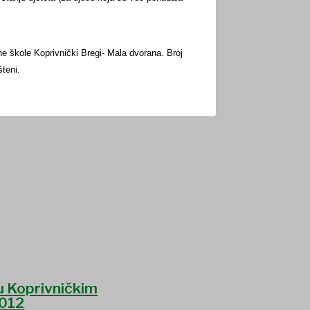
e škole Koprivnički Bregi- Mala dvorana. Broj
šteni.
u Koprivničkim
012