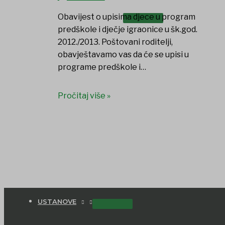
UDRUGE I DRUŠTVA
Obavijest o upisima djece u program
predškole i dječje igraonice u šk.god.
2012./2013. Poštovani roditelji,
obavještavamo vas da će se upisi u
programe predškole i…
Pročitaj više »
USTANOVE