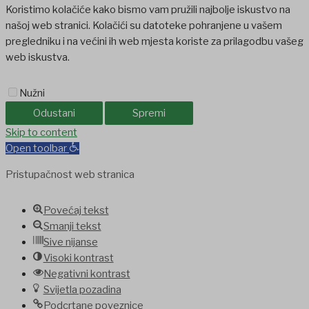
Koristimo kolačiće kako bismo vam pružili najbolje iskustvo na
našoj web stranici. Kolačići su datoteke pohranjene u vašem
pregledniku i na većini ih web mjesta koriste za prilagodbu vašeg
web iskustva.
Nužni
Odustani
Spremi
anbet
Skip to content
Holiganbet
Holiganbet
jojobet
grandpashabet
betpark
casibom
Open toolbar
Pristupačnost web stranica
Povećaj tekst
Smanji tekst
Sive nijanse
Visoki kontrast
Negativni kontrast
Svijetla pozadina
Podcrtane poveznice