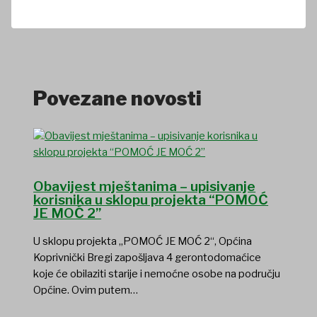
Povezane novosti
Obavijest mještanima – upisivanje
korisnika u sklopu projekta “POMOĆ
JE MOĆ 2”
U sklopu projekta „POMOĆ JE MOĆ 2“, Općina
Koprivnički Bregi zapošljava 4 gerontodomaćice
koje će obilaziti starije i nemoćne osobe na području
Općine. Ovim putem…