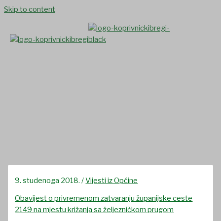
Skip to content
Obavijest o privremenom
zatvaranju županijske ceste
2149 na mjestu križanja sa
željezničkom prugom
9. studenoga 2018.
/
Vijesti iz Općine
Obavijest o privremenom zatvaranju županijske ceste
2149 na mjestu križanja sa željezničkom prugom