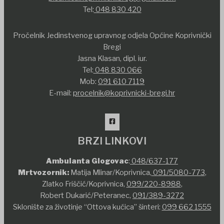
Tel:
048 830 420
Pročelnik Jedinstvenog upravnog odjela Općine Koprivnički
Bregi
Jasna Klasan, dipl. iur.
Tel:
048 830 066
Mob:
091 610 7119
E-mail:
procelnik@koprivnicki-bregi.hr
BRZI LINKOVI
Ambulanta Glogovac
:
048/637-177
Mrtvozornik:
Matija Mlinar/Koprivnica,
091/5080-773
,
Zlatko Friščić/Koprivnica,
099/220-8988
,
Robert Dukarić/Peteranec,
091/389-3272
Sklonište za životinje “Ottova kućica” šinteri:
099 662 1555