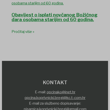
Obavijest o isplati novčanog Božićnog
dara osobama starijim od 60 godina.
Pročitaj više »
KONTAKT
E-mail:
opcinako@inet.hr
opcina.koprivnicki.bregi@kc.t-com.hr
E-mail za službeno dopisavanje:
pisarnica.koprivnicki.bregi@gmail.com