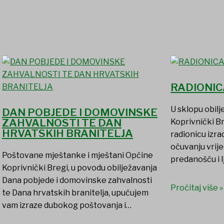
RADIONIC
U sklopu obil
DAN POBJEDE I DOMOVINSKE
ZAHVALNOSTI TE DAN
Koprivnički B
HRVATSKIH BRANITELJA
radionicu izr
očuvanju vrije
Poštovane mještanke i mještani Općine
predanošću i l
Koprivnički Bregi, u povodu obilježavanja
Dana pobjede i domovinske zahvalnosti
Pročitaj više »
te Dana hrvatskih branitelja, upućujem
vam izraze dubokog poštovanja i…