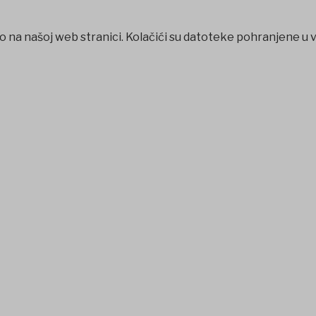
o na našoj web stranici. Kolačići su datoteke pohranjene u 
et
betpark
casibom
favorisen
matbet
Jojobet
iptv satın al
bet