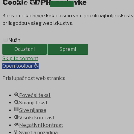
Cookie GDPR postavke
OSTALO
Koristimo kolačiće kako bismo vam pružili najbolje iskustv
prilagodbu vašeg web iskustva.
Nužni
Odustani
Spremi
jobet
Skip to content
holiganbet
Holiganbet
Holiganbet
jojobet
grandpashab
Open toolbar
Pristupačnost web stranica
Povećaj tekst
Smanji tekst
Sive nijanse
Visoki kontrast
Negativni kontrast
Svijetla pozadina