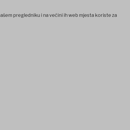
vašem pregledniku i na većini ih web mjesta koriste za
cio
Casibom
Ankara escort
Ankara escort
benjaminsbet giri