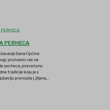
A PERHECA
ježavanja Dana Općine
regi, pozivamo vas na
ade perheca, posvećenu
dne tradicije koju je s
jubavlju prenosila Ljiljana…