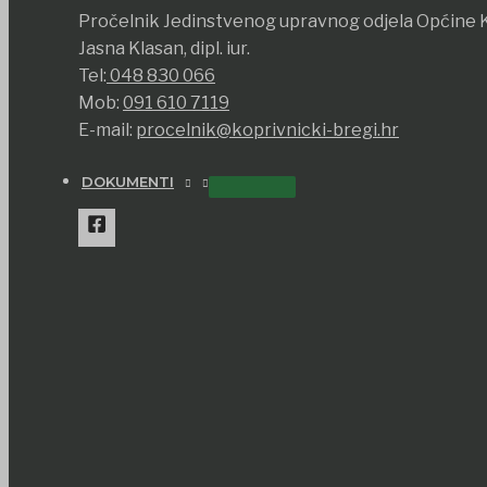
Pročelnik Jedinstvenog upravnog odjela Općine K
Jasna Klasan, dipl. iur.
Tel:
048 830 066
Mob:
091 610 7119
E-mail:
procelnik@koprivnicki-bregi.hr
DOKUMENTI