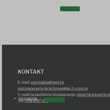
UDRUGE I DRUŠTVA
KONTAKT
E-mail:
opcinako@inet.hr
opcina.koprivnicki.bregi@kc.t-com.hr
E-mail za službeno dopisavanje:
pisarnica.koprivn
USTANOVE
Tel:
048 830 420