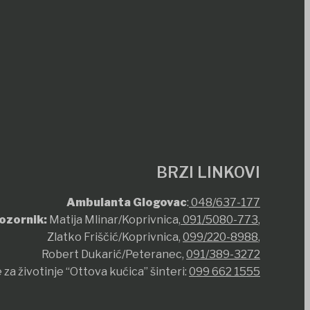
BRZI LINKOVI
Ambulanta Glogovac
:
048/637-177
ozornik:
Matija Mlinar/Koprivnica,
091/5080-773
,
Zlatko Friščić/Koprivnica,
099/220-8988
,
Robert Dukarić/Peteranec,
091/389-3272
 za životinje “Ottova kućica” šinteri:
099 662 1555