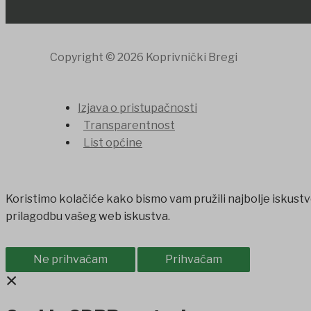
Copyright © 2026 Koprivnički Bregi
Izjava o pristupačnosti
Transparentnost
List općine
Koristimo kolačiće kako bismo vam pružili najbolje iskustv
prilagodbu vašeg web iskustva.
Ne prihvaćam
Prihvaćam
×