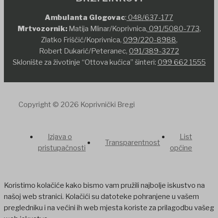
Ambulanta Glogovac
:
048/637-177
Mrtvozornik:
Matija Mlinar/Koprivnica,
091/5080-773
,
Zlatko Friščić/Koprivnica,
099/220-8988
,
Robert Dukarić/Peteranec,
091/389-3272
Sklonište za životinje “Ottova kućica” šinteri:
099 662 1555
Copyright © 2026 Koprivnički Bregi
Izjava o
List
Transparentnost
pristupačnosti
općine
Koristimo kolačiće kako bismo vam pružili najbolje iskustvo na
našoj web stranici. Kolačići su datoteke pohranjene u vašem
pregledniku i na većini ih web mjesta koriste za prilagodbu vašeg