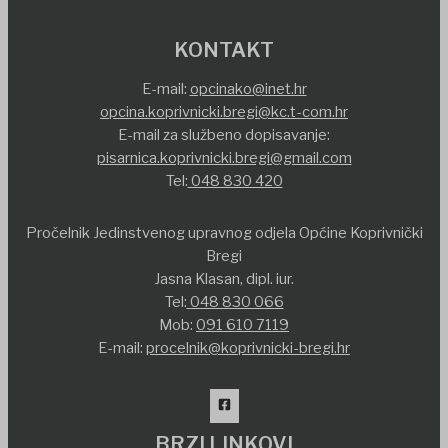
KONTAKT
E-mail:
opcinako@inet.hr
opcina.koprivnicki.bregi@kc.t-com.hr
E-mail za službeno dopisavanje:
pisarnica.koprivnicki.bregi@gmail.com
Tel:
048 830 420
Pročelnik Jedinstvenog upravnog odjela Općine Koprivnički
Bregi
Jasna Klasan, dipl. iur.
Tel:
048 830 066
Mob:
091 610 7119
E-mail:
procelnik@koprivnicki-bregi.hr
BRZI LINKOVI