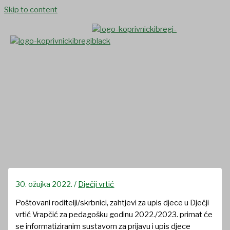
Skip to content
Obavijest o upisu djece u
Dječji vrtić Vrapčić za
pedagošku godinu
2022./2023.
30. ožujka 2022.
/
Dječji vrtić
Poštovani roditelji/skrbnici, zahtjevi za upis djece u Dječji
vrtić Vrapčić za pedagošku godinu 2022./2023. primat će
se informatiziranim sustavom za prijavu i upis djece