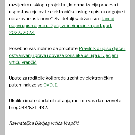
razvijenim u sklopu projekta „Informatizacija procesa i
uspostava cjelovite elektroničke usluge upisa u odgojne i
obrazovne ustanove“. Svi detalji sadržani su u
Javnoj
objavi upisa djece u Dječji vrtić Vrapčić za ped. god.
2022./2023
.
Posebno vas molimo da pročitate
Pravilnik o upisu djece i
ostvarivanju prava i obveza korisnika usluga u Dječjem
vrtiću Vrapčić
Upute za roditelje koji predaju zahtjev elektroničkim
putem nalaze se
OVDJE
.
Ukoliko imate dodatnih pitanja, molimo vas da nazovete
broj: 048/831-492.
Ravnateljica Dječjeg vrtića Vrapčić