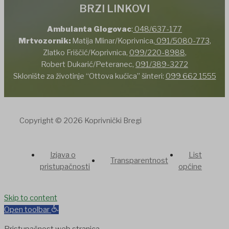
BRZI LINKOVI
Ambulanta Glogovac
:
048/637-177
Mrtvozornik:
Matija Mlinar/Koprivnica,
091/5080-773
,
Zlatko Friščić/Koprivnica,
099/220-8988
,
Robert Dukarić/Peteranec,
091/389-3272
Sklonište za životinje “Ottova kućica” šinteri:
099 662 1555
Copyright © 2026 Koprivnički Bregi
Izjava o
List
Transparentnost
pristupačnosti
općine
ndpashabet
Skip to content
jojobet
Casinolevant
jojobet
nakitbahis
betpark
casibom
Open toolbar
Pristupačnost web stranica