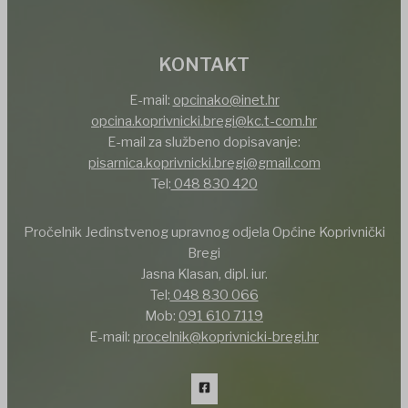
KONTAKT
E-mail:
opcinako@inet.hr
opcina.koprivnicki.bregi@kc.t-com.hr
E-mail za službeno dopisavanje:
pisarnica.koprivnicki.bregi@gmail.com
Tel:
048 830 420
Pročelnik Jedinstvenog upravnog odjela Općine Koprivnički
Bregi
Jasna Klasan, dipl. iur.
Tel:
048 830 066
Mob:
091 610 7119
E-mail:
procelnik@koprivnicki-bregi.hr