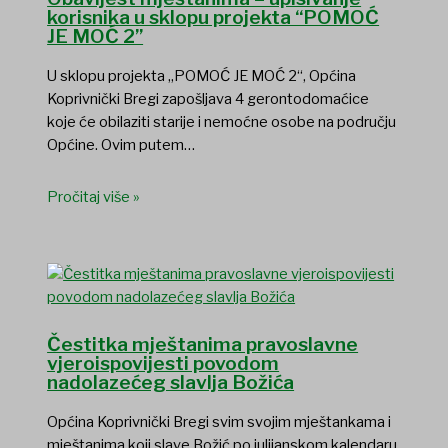
korisnika u sklopu projekta “POMOĆ
JE MOĆ 2”
U sklopu projekta „POMOĆ JE MOĆ 2“, Općina
Koprivnički Bregi zapošljava 4 gerontodomaćice
koje će obilaziti starije i nemoćne osobe na području
Općine. Ovim putem…
Pročitaj više »
Čestitka mještanima pravoslavne
vjeroispovijesti povodom
nadolazećeg slavlja Božića
Općina Koprivnički Bregi svim svojim mještankama i
mještanima koji slave Božić po julijanskom kalendaru