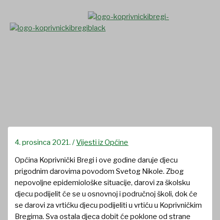
Skip
to
content
Obavijest roditeljima
povodom Svetog Nikole
4. prosinca 2021.
/
Vijesti iz Općine
Općina Koprivnički Bregi i ove godine daruje djecu
prigodnim darovima povodom Svetog Nikole. Zbog
nepovoljne epidemiološke situacije, darovi za školsku
djecu podijelit će se u osnovnoj i područnoj školi, dok će
se darovi za vrtićku djecu podijeliti u vrtiću u Koprivničkim
Bregima. Sva ostala djeca dobit će poklone od strane