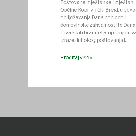
Poštovane mještanke i mještani
Općine Koprivnički Bregi, u pov
obilježavanja Dana pobjede i
domovinske zahvalnosti te Dana
hrvatskih branitelja, upućujem 
izraze dubokog poštovanja i…
Pročitaj više »