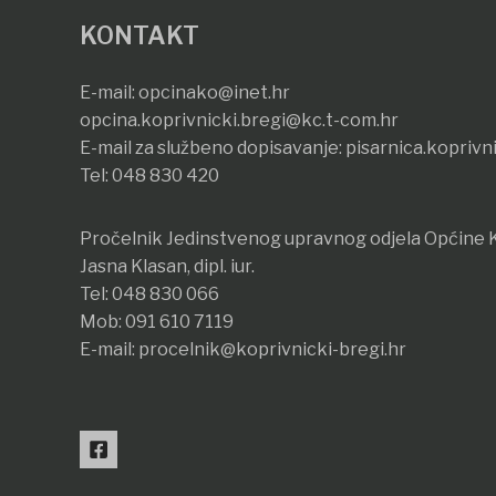
KONTAKT
E-mail:
opcinako@inet.hr
opcina.koprivnicki.bregi@kc.t-com.hr
E-mail za službeno dopisavanje:
pisarnica.koprivn
Tel:
048 830 420
Pročelnik Jedinstvenog upravnog odjela Općine K
Jasna Klasan, dipl. iur.
Tel:
048 830 066
Mob:
091 610 7119
E-mail:
procelnik@koprivnicki-bregi.hr