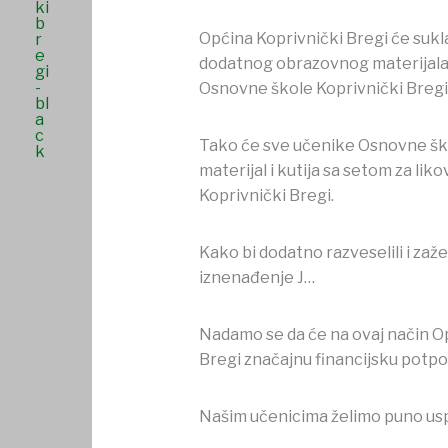
Općina Koprivnički Bregi će sukl
dodatnog obrazovnog materijala 
Osnovne škole Koprivnički Bregi
Tako će sve učenike Osnovne ško
materijal i kutija sa setom za lik
Koprivnički Bregi.
Kako bi dodatno razveselili i za
iznenađenje J…
Nadamo se da će na ovaj način Opć
Bregi značajnu financijsku potpo
Našim učenicima želimo puno uspj