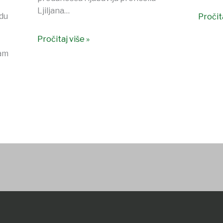
Ljiljana…
odu
Pročita
Pročitaj više »
vam