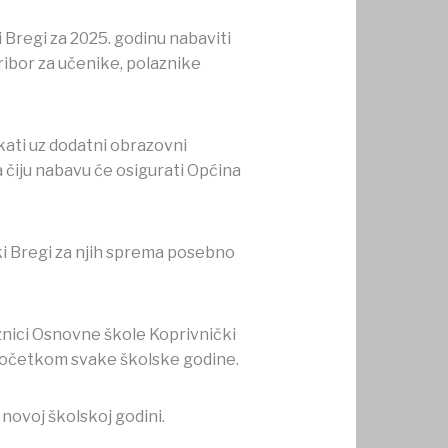
Bregi za 2025. godinu nabaviti
ibor za učenike, polaznike
ati uz dodatni obrazovni
ća čiju nabavu će osigurati Općina
ki Bregi za njih sprema posebno
aznici Osnovne škole Koprivnički
u početkom svake školske godine.
novoj školskoj godini.