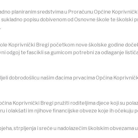
adno planiranim sredstvima u Proračunu Općine Koprivnički 
sukladno popisu dobivenom od Osnovne škole te školski pr
.
le Koprivnički Bregi početkom nove školske godine doček
ovni odgoj te fascikli sa gumicom potrebni za odlaganje listi
željeli dobrodošlicu našim đacima prvacima Općina Koprivnič
ina Koprivnički Bregi pružiti roditeljima djece koji su pol
ru i olakšati im njihove financijske obveze koje ih očekuj
eha, strpljenja i sreće u nadolazećim školskim obvezama u 