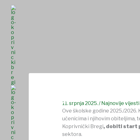
Skip
to
content
OBAVIJEST RODITELJIMA!!!
NASLOVNICA
O NAMA
UDRUGE I DRU
SAVJET MLADIH
11. srpnja 2025.
/
Najnovije vijesti
Ove školske godine 2025./2026. K
učenicima i njihovim obiteljima, 
Koprivnički Bregi
, dobiti start
sektora.