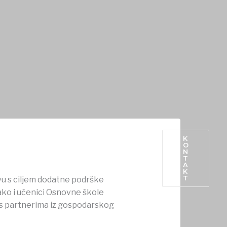
K
O
N
PROIZVODI IZ OPĆINE
T
A
K
T
vu s ciljem dodatne podrške
tako i učenici Osnovne škole
i s partnerima iz gospodarskog