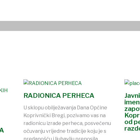
RADIONICA PERHECA
Javni
imen
U sklopu obilježavanja Dana Općine
zapo
Kopr
Koprivnički Bregi, pozivamo vas na
od p
radionicu izrade perheca, posvećenu
razd
A
očuvanju vrijedne tradicije koju je s
predanošću i ljubavlju prenosila