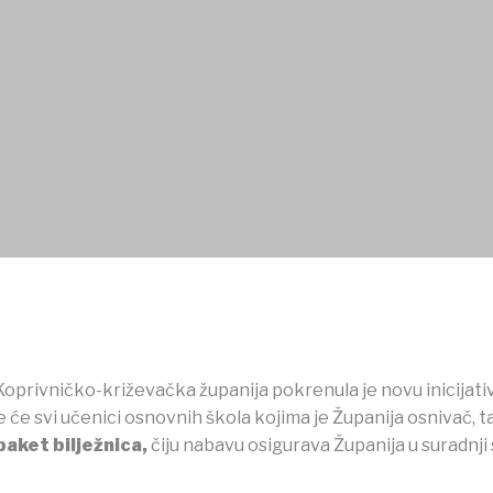
ŠTVA
USTANOVE
DOKUMENTI
OSTALO
oprivničko-križevačka županija pokrenula je novu inicijati
te će svi učenici osnovnih škola kojima je Županija osnivač, 
 paket bilježnica,
čiju nabavu osigurava Županija u suradnj