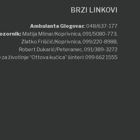
BRZI LINKOVI
Ambulanta Glogovac
:
048/637-177
ozornik:
Matija Mlinar/Koprivnica,
091/5080-773
,
Zlatko Friščić/Koprivnica,
099/220-8988
,
Robert Dukarić/Peteranec,
091/389-3272
 za životinje “Ottova kućica” šinteri:
099 662 1555