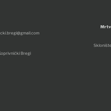
Mrtv
icki.bregi@gmail.com
Sklonište
oprivnički Bregi