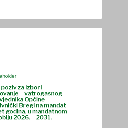
 poziv za izbor i
ovanje – vatrogasnog
vjednika Općine
ivnički Bregi na mandat
et godina, u mandatnom
oblju 2026. – 2031.