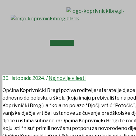
Skip
to
content
NASLOVNICA
OBAVIJEST RODITELJIMA/
O NAMA
BLAGDANA SV.NIKOLE
30. listopada 2024.
/
Najnovije vijesti
Općina Koprivnički Bregi poziva roditelje/ staratelje djec
odnosno do polaska u školu (koja imaju prebivalište na po
Koprivnički Bregi), a *koja ne polaze *Dječji vrtić ˝Potočić˝
vanjske dječje vrtiće i ustanove za čuvanje predškolske dj
djece u istima sufinancira Općina Koprivnički Bregi te rodi
koju isti *nisu* primili novčanu potporu za novorođeno dij
Općine Koprivnički Bregi, *da se prijave za darivanje dje