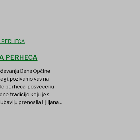
A PERHECA
ježavanja Dana Općine
regi, pozivamo vas na
ade perheca, posvećenu
dne tradicije koju je s
jubavlju prenosila Ljiljana…