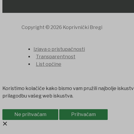
Copyright © 2026 Koprivnički Bregi
Izjava o pristupačnosti
Transparentnost
List općine
Koristimo kolačiće kako bismo vam pružili najbolje iskustv
prilagodbu vašeg web iskustva.
Ne prihvaćam
Prihvaćam
×