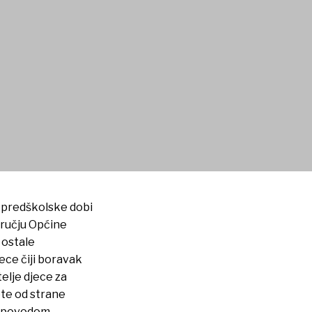
 STARATELJIMA DJECE ZB
e predškolske dobi
dručju Općine
, ostale
ece čiji boravak
telje djece za
ete od strane
ce povodom