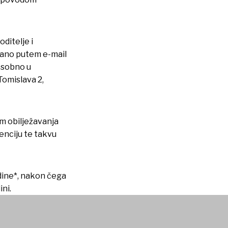
oditelje i
rano putem e-mail
 osobno u
Tomislava 2,
m obilježavanja
enciju te takvu
dine*, nakon čega
ni.