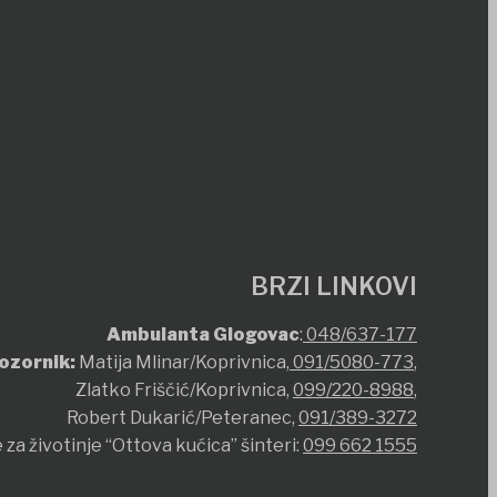
BRZI LINKOVI
Ambulanta Glogovac
:
048/637-177
ozornik:
Matija Mlinar/Koprivnica,
091/5080-773
,
Zlatko Friščić/Koprivnica,
099/220-8988
,
Robert Dukarić/Peteranec,
091/389-3272
 za životinje “Ottova kućica” šinteri:
099 662 1555