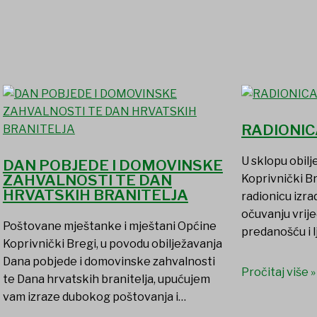
RADIONIC
U sklopu obil
DAN POBJEDE I DOMOVINSKE
ZAHVALNOSTI TE DAN
Koprivnički B
HRVATSKIH BRANITELJA
radionicu izr
očuvanju vrije
Poštovane mještanke i mještani Općine
predanošću i l
Koprivnički Bregi, u povodu obilježavanja
Dana pobjede i domovinske zahvalnosti
Pročitaj više »
te Dana hrvatskih branitelja, upućujem
vam izraze dubokog poštovanja i…