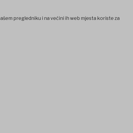
vašem pregledniku i na većini ih web mjesta koriste za
etcio
Casibom
Ankara escort
Ankara escort
betovis giriş
bet