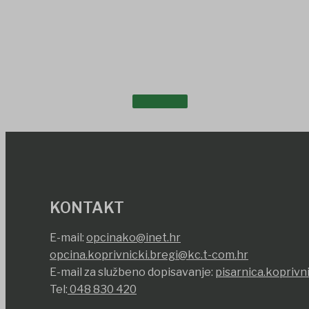
DOKUMENTI
KONTAKT
E-mail:
opcinako@inet.hr
opcina.koprivnicki.bregi@kc.t-com.hr
E-mail za službeno dopisavanje:
pisarnica.koprivn
Tel:
048 830 420