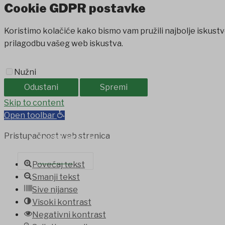
Cookie GDPR postavke
Koristimo kolačiće kako bismo vam pružili najbolje iskustv
prilagodbu vašeg web iskustva.
Nužni
Odustani
Spremi
Jojobet
Skip to content
holiganbet
Holiganbet
Holiganbet
jojobet
grandpash
Open toolbar
PROIZVODI IZ OPĆINE
Pristupačnost web stranica
SAVJET MLADIH
KONTAKT
Povećaj tekst
Smanji tekst
Sive nijanse
Visoki kontrast
Negativni kontrast