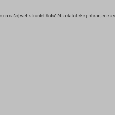
o na našoj web stranici. Kolačići su datoteke pohranjene u 
abet
betpark
casibom
favorisen
matbet
Jojobet
iptv satın al
b