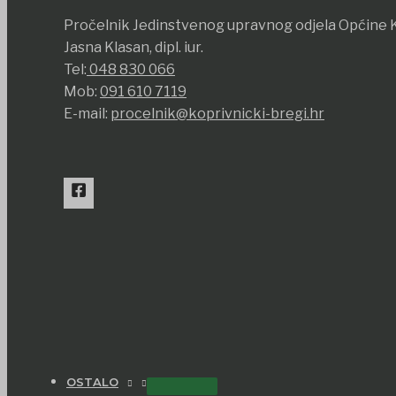
Pročelnik Jedinstvenog upravnog odjela Općine K
Jasna Klasan, dipl. iur.
Tel:
048 830 066
Mob:
091 610 7119
E-mail:
procelnik@koprivnicki-bregi.hr
OSTALO