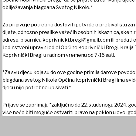
obilježavanja blagdana Svetog Nikole.*
Za prijavu je potrebno dostaviti potvrde o prebivalištu za r
dijete, odnosno preslike važećih osobnih iskaznica, skeni
adrese: pisarnica.koprivnicki.bregi@gmail.com ili predati
Jedinstveni upravni odjel Općine Koprivnički Bregi, Kralja 
Koprivnički Bregi u radnom vremenu od 7-15 sati.
*Za svu djecu koja su do ove godine primila darove povodo
blagdana svetog Nikole Općina Koprivnički Bregi ima evid
djecu nije potrebno upisivati.*
Prijave se zaprimaju *zaključno do 22. studenoga 2024. go
više neće biti moguće ostvariti pravo na poklon u ovoj godi