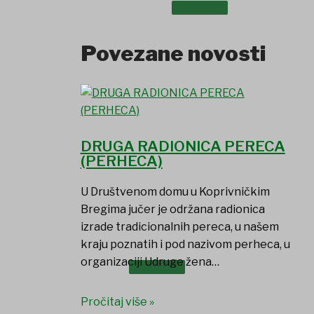
UDRUGE I DRUŠTVA
Povezane novosti
DRUGA RADIONICA PERECA
(PERHECA)
U Društvenom domu u Koprivničkim
Bregima jučer je održana radionica
izrade tradicionalnih pereca, u našem
kraju poznatih i pod nazivom perheca, u
organizaciji Udruge žena…
USTANOVE
Pročitaj više »