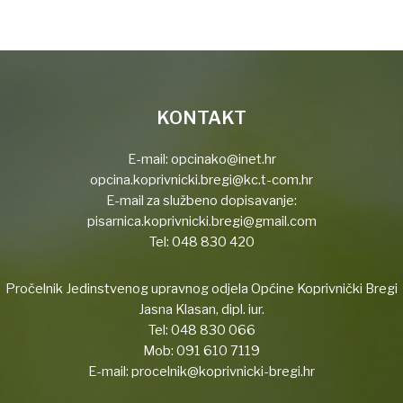
KONTAKT
E-mail:
opcinako@inet.hr
opcina.koprivnicki.bregi@kc.t-com.hr
E-mail za službeno dopisavanje:
pisarnica.koprivnicki.bregi@gmail.com
Tel:
048 830 420
Pročelnik Jedinstvenog upravnog odjela Općine Koprivnički Bregi
Jasna Klasan, dipl. iur.
Tel:
048 830 066
Mob:
091 610 7119
E-mail:
procelnik@koprivnicki-bregi.hr