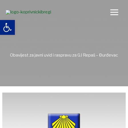
Skip
to
content
Open toolbar
Obavijest za javni uvid i raspravu za GJ Repaš – Đurđevac