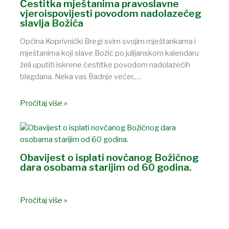
Čestitka mještanima pravoslavne
vjeroispovijesti povodom nadolazećeg
slavlja Božića
Općina Koprivnički Bregi svim svojim mještankama i
mještanima koji slave Božić po julijanskom kalendaru
želi uputiti iskrene čestitke povodom nadolazećih
blagdana. Neka vas Badnje večer,…
Pročitaj više »
Obavijest o isplati novčanog Božićnog
dara osobama starijim od 60 godina.
Pročitaj više »