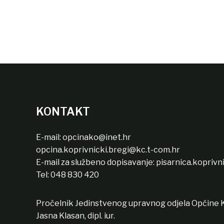
KONTAKT
E-mail:
opcinako@inet.hr
opcina.koprivnicki.bregi@kc.t-com.hr
E-mail za službeno dopisavanje:
pisarnica.koprivn
Tel:
048 830 420
Pročelnik Jedinstvenog upravnog odjela Općine K
Jasna Klasan, dipl. iur.