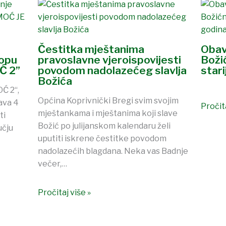
Čestitka mještanima
Obav
lopu
pravoslavne vjeroispovijesti
Boži
Ć 2”
povodom nadolazećeg slavlja
stari
Božića
Ć 2“,
Općina Koprivnički Bregi svim svojim
ava 4
Pročita
mještankama i mještanima koji slave
ti
Božić po julijanskom kalendaru želi
učju
uputiti iskrene čestitke povodom
nadolazećih blagdana. Neka vas Badnje
večer,…
Pročitaj više »