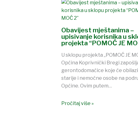
Obavijest mještanima –
upisivanje korisnika u sk
projekta “POMOĆ JE MO
U sklopu projekta „POMOĆ JE MO
Općina Koprivnički Bregi zapošlj
gerontodomaćice koje će obilazi
starije i nemoćne osobe na podr
Općine. Ovim putem…
Pročitaj više »