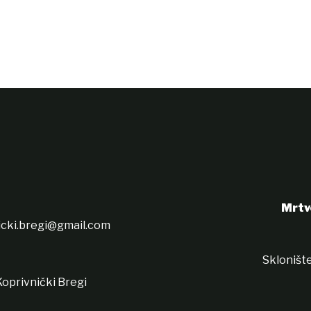
Mrtv
icki.bregi@gmail.com
Sklonište
oprivnički Bregi