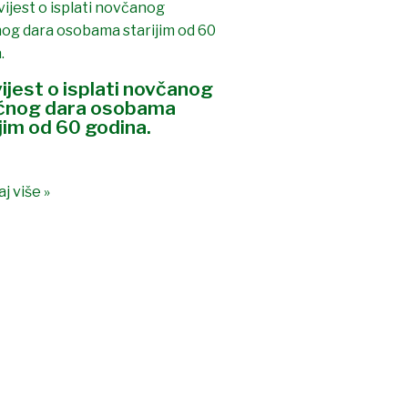
ijest o isplati novčanog
ćnog dara osobama
jim od 60 godina.
j više »