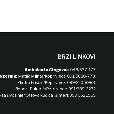
BRZI LINKOVI
Ambulanta Glogovac
:
048/637-177
ozornik:
Matija Mlinar/Koprivnica,
091/5080-773
,
Zlatko Friščić/Koprivnica,
099/220-8988
,
Robert Dukarić/Peteranec,
091/389-3272
 za životinje “Ottova kućica” šinteri:
099 662 1555