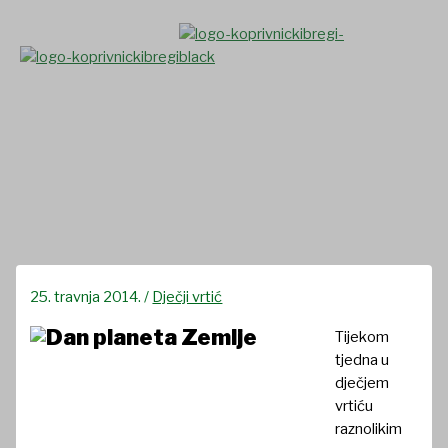
Skip
to
content
Obilježavanje Dana planeta
Zemlje u „Potočiću”
25. travnja 2014.
/
Dječji vrtić
Tijekom
tjedna u
dječjem
vrtiću
raznolikim