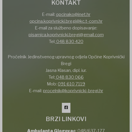
KONTAKT
E-mail:
opcinako@inet.hr
opcina.koprivnicki.bregi@kc.t-com.hr
E-mail za službeno dopisavanje:
pisarnica.koprivnicki.bregi@gmail.com
Tel:
048 830 420
Pročelnik Jedinstvenog upravnog odjela Općine Koprivnički
Bregi
Jasna Klasan, dipl. iur.
Tel:
048 830 066
Mob:
091 610 7119
E-mail:
procelnik@koprivnicki-bregi.hr
BRZI LINKOVI
Ambulanta Glogovac
:
048/637-177