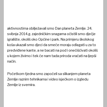
aktivnostima obilježavali smo Dan planeta Zemlje. 24.
svibnja 2014.g. zajedničkim snagama očistili smo dječje
igralište, okoliš oko Općine i park. Na primjeru školskog
koša ukazali smo djeci da smeće moraju odlagati u za to
predviđene kante, a ne bacati na pod i onečišćivati okoliš
u kojem živimo i tek će nam tada priroda vraćati na ljepši
način.
Početkom tjedna smo započeli sa slikanjem planeta
Zemlje raznim tehnikama i video isječkom o izgledu
Zemlje iz svemira.