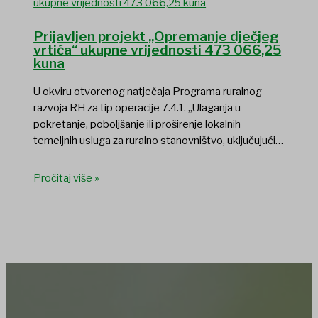
Prijavljen projekt „Opremanje dječjeg
vrtića“ ukupne vrijednosti 473 066,25
kuna
U okviru otvorenog natječaja Programa ruralnog
razvoja RH za tip operacije 7.4.1. „Ulaganja u
pokretanje, poboljšanje ili proširenje lokalnih
temeljnih usluga za ruralno stanovništvo, uključujući…
Pročitaj više »