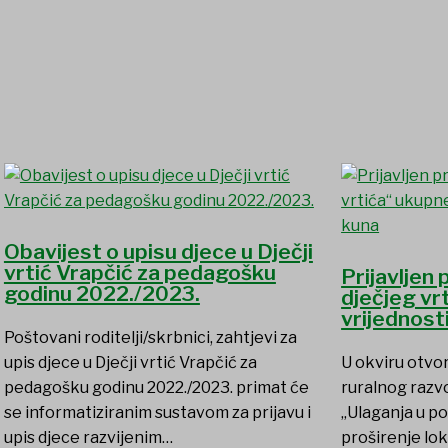
Obavijest o upisu djece u Dječji
vrtić Vrapčić za pedagošku
Prijavljen
godinu 2022./2023.
dječjeg vr
vrijednost
Poštovani roditelji/skrbnici, zahtjevi za
upis djece u Dječji vrtić Vrapčić za
U okviru otvo
pedagošku godinu 2022./2023. primat će
ruralnog razvo
se informatiziranim sustavom za prijavu i
„Ulaganja u po
upis djece razvijenim…
proširenje lok