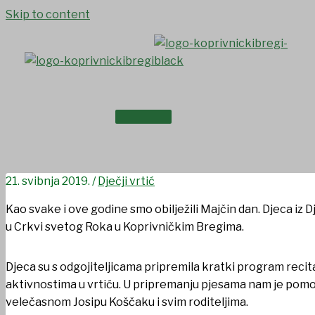
Skip to content
NASLOVNICA
Obilježavanje Majčinog dana
O NAMA
21. svibnja 2019.
/
Dječji vrtić
Kao svake i ove godine smo obilježili Majčin dan. Djeca iz D
u Crkvi svetog Roka u Koprivničkim Bregima.
Djeca su s odgojiteljicama pripremila kratki program recitac
aktivnostima u vrtiću. U pripremanju pjesama nam je pomog
velečasnom Josipu Koščaku i svim roditeljima.