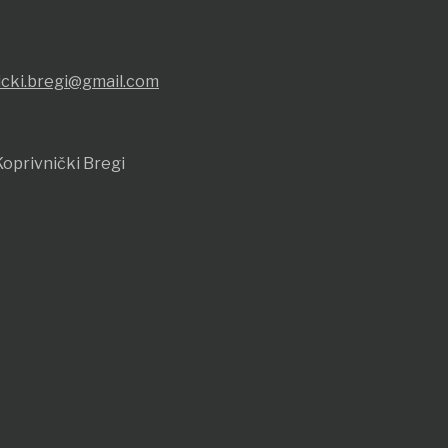
icki.bregi@gmail.com
oprivnički Bregi