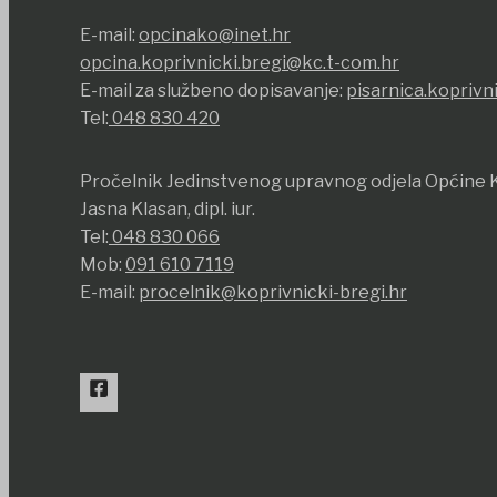
E-mail:
opcinako@inet.hr
opcina.koprivnicki.bregi@kc.t-com.hr
E-mail za službeno dopisavanje:
pisarnica.koprivn
Tel:
048 830 420
Pročelnik Jedinstvenog upravnog odjela Općine K
Jasna Klasan, dipl. iur.
Tel:
048 830 066
Mob:
091 610 7119
E-mail:
procelnik@koprivnicki-bregi.hr