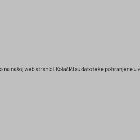
o na našoj web stranici. Kolačići su datoteke pohranjene u 
shabet
betpark
casibom
favorisen
matbet
Jojobet
iptv satın a