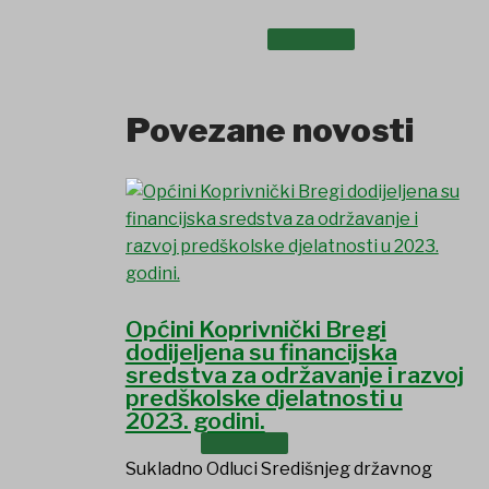
UDRUGE I DRUŠTVA
Povezane novosti
Općini Koprivnički Bregi
dodijeljena su financijska
sredstva za održavanje i razvoj
predškolske djelatnosti u
2023. godini.
USTANOVE
Sukladno Odluci Središnjeg državnog