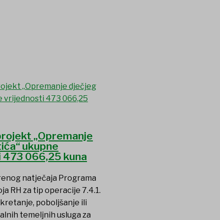
 projekt „Opremanje
tića“ ukupne
i 473 066,25 kuna
renog natječaja Programa
ja RH za tip operacije 7.4.1.
kretanje, poboljšanje ili
alnih temeljnih usluga za