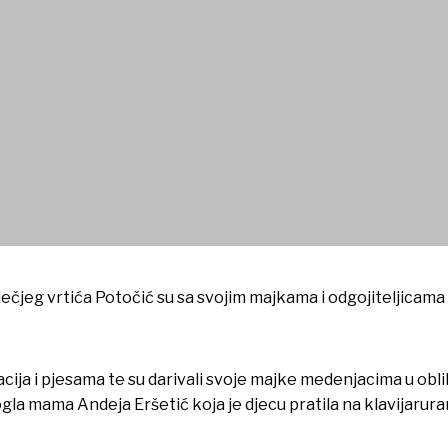
 u Crkvi svetog Roka
ječjeg vrtića Potočić su sa svojim majkama i odgojiteljicama 
ija i pjesama te su darivali svoje majke medenjacima u obliku
la mama Andeja Eršetić koja je djecu pratila na klavijarur