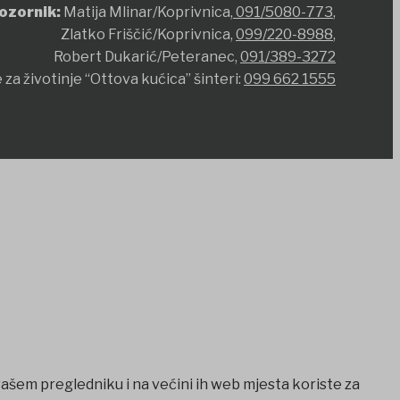
ozornik:
Matija Mlinar/Koprivnica,
091/5080-773
,
Zlatko Friščić/Koprivnica,
099/220-8988
,
Robert Dukarić/Peteranec,
091/389-3272
 za životinje “Ottova kućica” šinteri:
099 662 1555
vašem pregledniku i na većini ih web mjesta koriste za