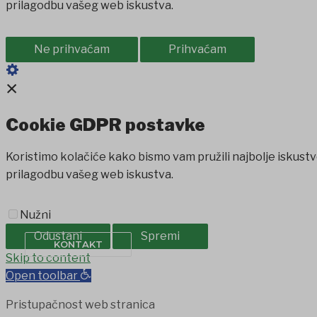
prilagodbu vašeg web iskustva.
Ne prihvaćam
Prihvaćam
×
Cookie GDPR postavke
Koristimo kolačiće kako bismo vam pružili najbolje iskustv
prilagodbu vašeg web iskustva.
PROIZVODI IZ OPĆINE
SAVJET MLADIH
Nužni
Odustani
Spremi
KONTAKT
t
Jojobet
Skip to content
holiganbet
Holiganbet
Holiganbet
jojobet
grandpa
Open toolbar
Pristupačnost web stranica