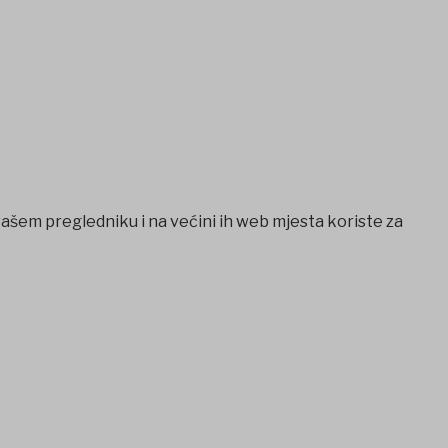
vašem pregledniku i na većini ih web mjesta koriste za
l
betcio
Grandpashabet
Ankara escort
Ankara escort
betwoo