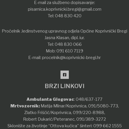
E-mail za službeno dopisavanje:
pisarnica.koprivnicki.bregi@gmail.com
Tel:
048 830 420
Pročelnik Jedinstvenog upravnog odjela Općine Koprivnički Bregi
Jasna Klasan, dipl. iur.
Tel:
048 830 066
Mob:
091 610 7119
E-mail:
procelnik@koprivnicki-bregi.hr
BRZI LINKOVI
Ambulanta Glogovac
:
048/637-177
Mrtvozornik:
Matija Mlinar/Koprivnica,
091/5080-773
,
Zlatko Friščić/Koprivnica,
099/220-8988
,
Robert Dukarić/Peteranec,
091/389-3272
Sklonište za životinje “Ottova kućica” šinteri:
099 662 1555