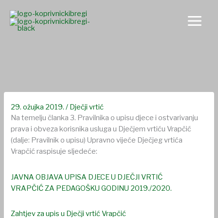
Skip
to
content
Objava za upise
29. ožujka 2019.
/
Dječji vrtić
Na temelju članka 3. Pravilnika o upisu djece i ostvarivanju
prava i obveza korisnika usluga u Dječjem vrtiću Vrapčić
(dalje: Pravilnik o upisu) Upravno vijeće Dječjeg vrtića
Vrapčić raspisuje sljedeće:
JAVNA OBJAVA UPISA DJECE U DJEČJI VRTIĆ
VRAPČIĆ ZA PEDAGOŠKU GODINU 2019./2020.
Zahtjev za upis u Dječji vrtić Vrapčić