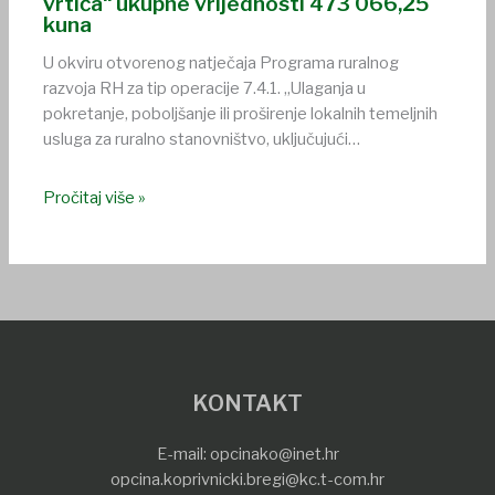
vrtića“ ukupne vrijednosti 473 066,25
kuna
U okviru otvorenog natječaja Programa ruralnog
razvoja RH za tip operacije 7.4.1. „Ulaganja u
pokretanje, poboljšanje ili proširenje lokalnih temeljnih
usluga za ruralno stanovništvo, uključujući…
Pročitaj više »
KONTAKT
E-mail:
opcinako@inet.hr
opcina.koprivnicki.bregi@kc.t-com.hr