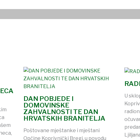
RAD
RECA
U sklo
DAN POBJEDE I
Kopriv
DOMOVINSKE
kim
ZAHVALNOSTI TE DAN
radion
ca
HRVATSKIH BRANITELJA
očuvan
našem
predan
Poštovane mještanke i mještani
heca,
Ljilja
Općine Koprivnički Bregi, u povodu