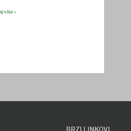
j više »
BRZI LINKOVI