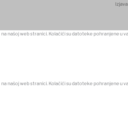
Izjava
 na našoj web stranici. Kolačići su datoteke pohranjene u v
 na našoj web stranici. Kolačići su datoteke pohranjene u v
betpark
casibom
favorisen
matbet
Jojobet
iptv satın al
betcio