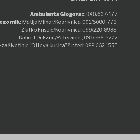
Ambulanta Glogovac
:
048/637-177
ozornik:
Matija Mlinar/Koprivnica,
091/5080-773
,
Zlatko Friščić/Koprivnica,
099/220-8988
,
Robert Dukarić/Peteranec,
091/389-3272
 za životinje “Ottova kućica” šinteri:
099 662 1555