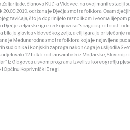
eljarijade, članova KUD-a Vidovec, na ovoj manifestaciji sudje
 20.09.2019. održana je Dječja smotra folklora. Osam dječji
jeg zavičaja, što je doprinijelo raznolikom i veoma lijepo
 Dječje zeljarske igre na kojima su “snagu i spretnost” odmje
bila je glavica vidovečkog zelja, a cilj igara je prisjećanje n
ana je Međunarodna smotra folklora koja je najavljena puca
 sudionika i konjskih zaprega nakon čega je uslijedila Sveta
sudjelovalo 12 folklornih ansambala iz Mađarske, Slovenije i
dar“ iz Glogovca u svom programu izveli su koreografiju pjes
 i Općinu Koprivnički Bregi.