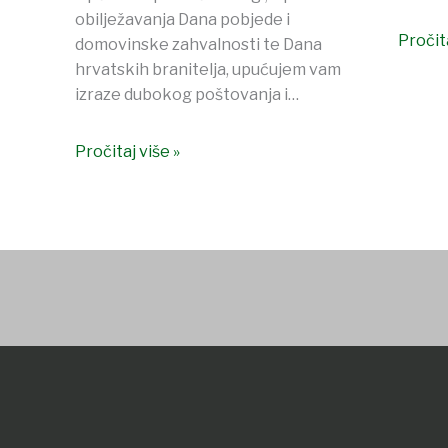
obilježavanja Dana pobjede i
Pročita
domovinske zahvalnosti te Dana
hrvatskih branitelja, upućujem vam
izraze dubokog poštovanja i…
Pročitaj više »