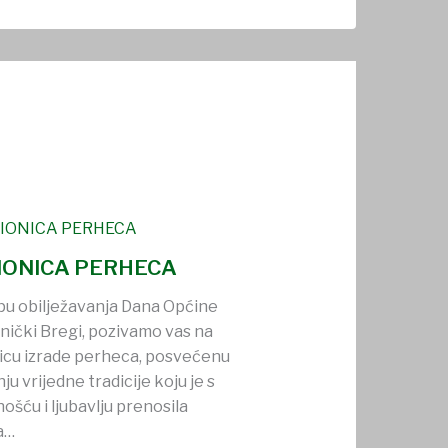
IONICA PERHECA
pu obilježavanja Dana Općine
nički Bregi, pozivamo vas na
icu izrade perheca, posvećenu
ju vrijedne tradicije koju je s
ošću i ljubavlju prenosila
na…