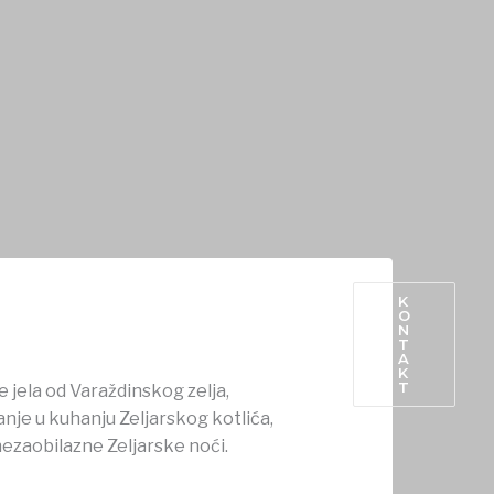
nifestacija Općine Vidovec.
K
O
N
PROIZVODI IZ OPĆINE
T
A
K
T
e jela od Varaždinskog zelja,
nje u kuhanju Zeljarskog kotlića,
ezaobilazne Zeljarske noći.