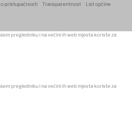
 o pristupačnosti
Transparentnost
List općine
ašem pregledniku i na većini ih web mjesta koriste za
ašem pregledniku i na većini ih web mjesta koriste za
Casibom
Ankara escort
Ankara escort
Jojobet Giriş
Jojobet G