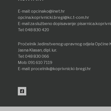
E-mail:
opcinako@inet.hr
opcina.koprivnicki.bregi@kc.t-com.hr
E-mail za službeno dopisavanje:
pisarnica.koprivn
Tel:
048 830 420
Pročelnik Jedinstvenog upravnog odjela Općine K
Jasna Klasan, dipl. iur.
Tel:
048 830 066
Mob:
091 610 7119
E-mail:
procelnik@koprivnicki-bregi.hr