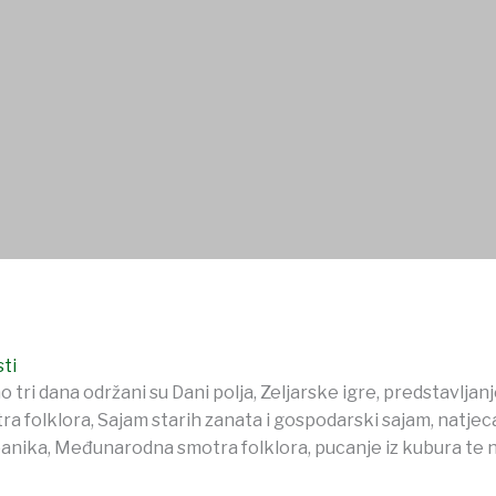
ada, glavna kulturna, gospodarska, zabavna i gastronomska ma
ŠTVA
USTANOVE
DOKUMENTI
OSTALO
sti
tri dana održani su Dani polja, Zeljarske igre, predstavljanj
 folklora, Sajam starih zanata i gospodarski sajam, natjeca
anika, Međunarodna smotra folklora, pucanje iz kubura te n