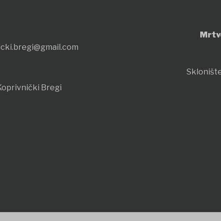
Mrtv
icki.bregi@gmail.com
Sklonište
oprivnički Bregi