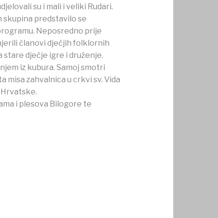
lovali su i mali i veliki Rudari.
h skupina predstavilo se
m programu. Neposredno prije
rili članovi dječjih folklornih
a stare dječje igre i druženje.
njem iz kubura. Samoj smotri
 misa zahvalnica u crkvi sv. Vida
 Hrvatske.
ama i plesova Bilogore te