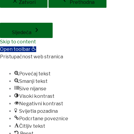
Zatvori
Prethodna
Sljedeća
Skip to content
Open toolbar
Pristupačnost web stranica
Povećaj tekst
Smanji tekst
Sive nijanse
Visoki kontrast
Negativni kontrast
Svijetla pozadina
Podcrtane poveznice
Čitljiv tekst
Reset