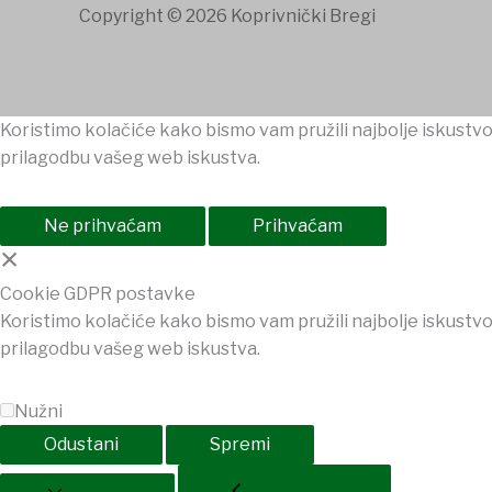
Copyright © 2026 Koprivnički Bregi
Koristimo kolačiće kako bismo vam pružili najbolje iskustvo
prilagodbu vašeg web iskustva.
Ne prihvaćam
Prihvaćam
×
Cookie GDPR postavke
Koristimo kolačiće kako bismo vam pružili najbolje iskustvo
prilagodbu vašeg web iskustva.
Nužni
Odustani
Spremi
et
holiganbet
Holiganbet
Holiganbet
jojobet
grandpashabet