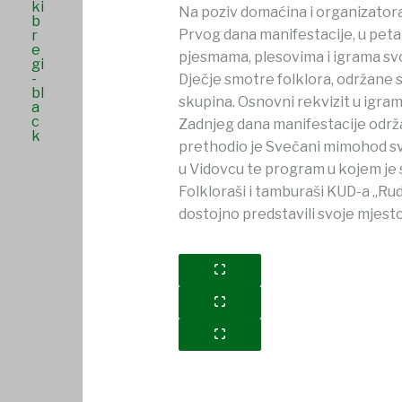
Na poziv domaćina i organizatora Z
Prvog dana manifestacije, u petak
pjesmama, plesovima i igrama svo
Dječje smotre folklora, održane su
skupina. Osnovni rekvizit u igrama 
Zadnjeg dana manifestacije održ
prethodio je Svečani mimohod svih
u Vidovcu te program u kojem je 
Folkloraši i tamburaši KUD-a „Ru
dostojno predstavili svoje mjesto