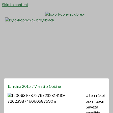
Skip to content
Odličan uspjeh bregovca
Domagoja Džanka
15. rujna 2015.
/
Vijesti iz Općine
U tehničkoj
organizaciji
Saveza