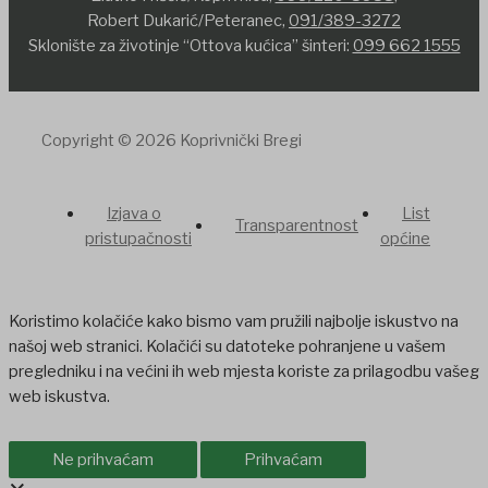
Robert Dukarić/Peteranec,
091/389-3272
Sklonište za životinje “Ottova kućica” šinteri:
099 662 1555
Copyright © 2026 Koprivnički Bregi
Izjava o
List
Transparentnost
pristupačnosti
općine
Koristimo kolačiće kako bismo vam pružili najbolje iskustvo na
našoj web stranici. Kolačići su datoteke pohranjene u vašem
pregledniku i na većini ih web mjesta koriste za prilagodbu vašeg
web iskustva.
Ne prihvaćam
Prihvaćam