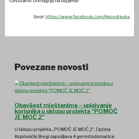
Čestitamo Domagoju na uspjehu!
Izvor:
https://www.facebook.com/hkpodravka
Povezane novosti
Obavijest mještanima – upisivanje
korisnika u sklopu projekta “POMOĆ
JE MOĆ 2”
U sklopu projekta „POMOĆ JE MOĆ 2“, Općina
Koprivnički Bregi zapošljava 4 gerontodomaćice