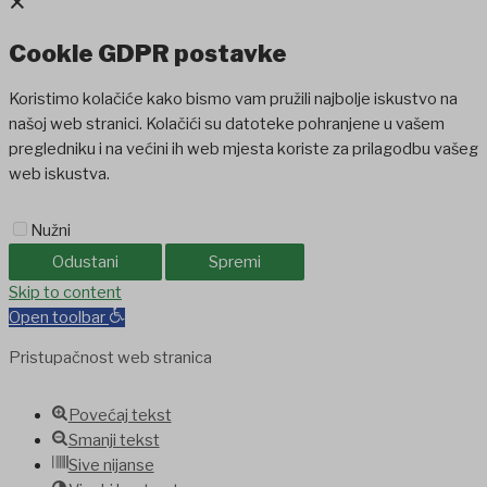
×
Cookie GDPR postavke
Koristimo kolačiće kako bismo vam pružili najbolje iskustvo na
našoj web stranici. Kolačići su datoteke pohranjene u vašem
pregledniku i na većini ih web mjesta koriste za prilagodbu vašeg
web iskustva.
Nužni
Odustani
Spremi
iganbet
Skip to content
Holiganbet
Holiganbet
jojobet
grandpashabet
betpark
casib
Open toolbar
Pristupačnost web stranica
Povećaj tekst
Smanji tekst
Sive nijanse