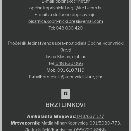
E-mail:
opcinako@inet.hr
opcina.koprivnicki.bregi@kc.t-com.hr
E-mail za službeno dopisavanje:
pisarnica.koprivnicki.bregi@gmail.com
Tel:
048 830 420
Pročelnik Jedinstvenog upravnog odjela Općine Koprivnički
Bregi
Jasna Klasan, dipl. iur.
Tel:
048 830 066
Mob:
091 610 7119
E-mail:
procelnik@koprivnicki-bregi.hr
BRZI LINKOVI
Ambulanta Glogovac
:
048/637-177
Mrtvozornik:
Matija Mlinar/Koprivnica,
091/5080-773
,
Zlatko Friščić/Koprivnica,
099/220-8988
,