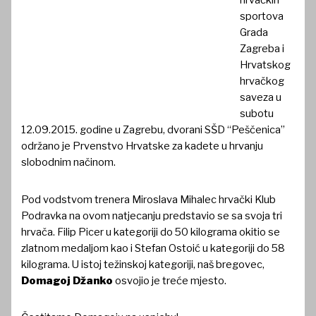
hrvačkih
sportova
Grada
Zagreba i
Hrvatskog
hrvačkog
saveza u
subotu
12.09.2015. godine u Zagrebu, dvorani SŠD “Peščenica”
održano je Prvenstvo Hrvatske za kadete u hrvanju
slobodnim načinom.
Pod vodstvom trenera Miroslava Mihalec hrvački Klub
Podravka na ovom natjecanju predstavio se sa svoja tri
hrvača. Filip Picer u kategoriji do 50 kilograma okitio se
zlatnom medaljom kao i Stefan Ostoić u kategoriji do 58
kilograma. U istoj težinskoj kategoriji, naš bregovec,
Domagoj Džanko
osvojio je treće mjesto.