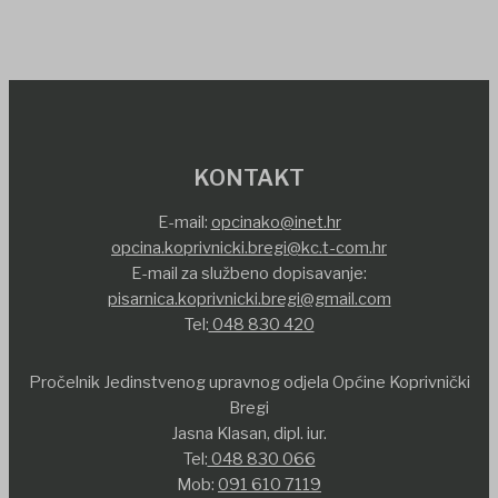
KONTAKT
E-mail:
opcinako@inet.hr
opcina.koprivnicki.bregi@kc.t-com.hr
E-mail za službeno dopisavanje:
pisarnica.koprivnicki.bregi@gmail.com
Tel:
048 830 420
Pročelnik Jedinstvenog upravnog odjela Općine Koprivnički
Bregi
Jasna Klasan, dipl. iur.
Tel:
048 830 066
Mob:
091 610 7119