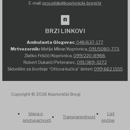
E-mail:
procelnik@koprivnicki-bregi.hr
BRZI LINKOVI
Ambulanta Glogovac
:
048/637-177
Mrtvozornik:
Matija Mlinar/Koprivnica,
091/5080-773
,
Zlatko Friščić/Koprivnica,
099/220-8988
,
Robert Dukarić/Peteranec,
091/389-3272
Sklonište za životinje “Ottova kućica” šinteri:
099 662 1555
Copyright © 2026 Koprivnički Bregi
Izjava o
List
Transparentnost
pristupačnosti
općine