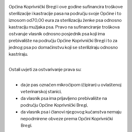
Općina Koprivnički Bregi i ove godine sufinancira troškove
sterilizacije i kastracije pasa na području svoje Općine i to
iznosom od70,00 eura za sterilizaciju ženke psa odnosno
kastraciju mužjaka psa. Pravo na sufinanciranje troškova
ostvaruje vlasnik odnosno posjednik psa koji ima
prebivalište na području Općine Koprivnički Bregi i to za
jednog psa po domaćinstvu koji se steriliziraju odnosno
kastriraju.
Ostali uvjeti za ostvarivanje prava su:
da je pas označen mikročipom (čipiran) u ovlaštenoj
veterinarskoj stanici,
da vlasnik psa ima prijavljeno prebivalište na
području Općine Koprivnički Bregi,
da vlasnik psa i članovi njegovog kućanstva nemaju
nepodmirene obveze prema Općini Koprivnički
Bregi.