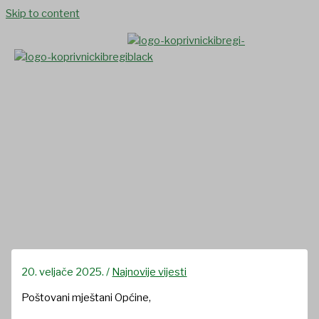
Skip to content
Odluka o sufinanciranju
sterilizacije i kastracije pasa
na području Općine
Koprivnički Bregi u
2025.godini
20. veljače 2025.
/
Najnovije vijesti
Poštovani mještani Općine,