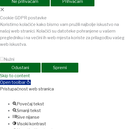
Ne prihvaćam
Prihvaćam
×
Cookie GDPR postavke
Koristimo kolačiće kako bismo vam pružili najbolje iskustvo na
našoj web stranici. Kolačići su datoteke pohranjene u vašem
pregledniku i na većini ih web mjesta koriste za prilagodbu vašeg
web iskustva.
Nužni
Odustani
Spremi
pashabet
Skip to content
jojobet
Holiganbet
Holiganbet
Holiganbet
Jojobet
jojobet
na
Open toolbar
Pristupačnost web stranica
Povećaj tekst
Smanji tekst
Sive nijanse
Visoki kontrast