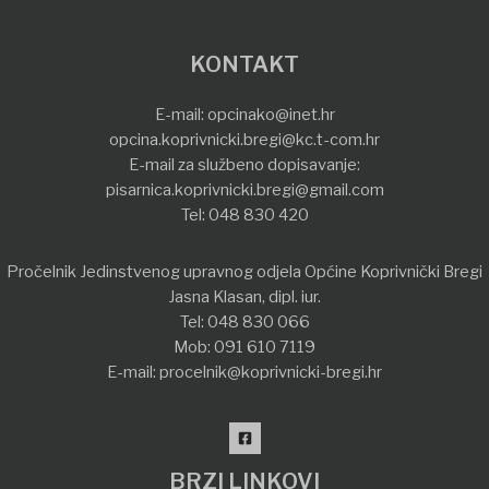
KONTAKT
E-mail:
opcinako@inet.hr
opcina.koprivnicki.bregi@kc.t-com.hr
E-mail za službeno dopisavanje:
pisarnica.koprivnicki.bregi@gmail.com
Tel:
048 830 420
Pročelnik Jedinstvenog upravnog odjela Općine Koprivnički Bregi
Jasna Klasan, dipl. iur.
Tel:
048 830 066
Mob:
091 610 7119
E-mail:
procelnik@koprivnicki-bregi.hr
BRZI LINKOVI