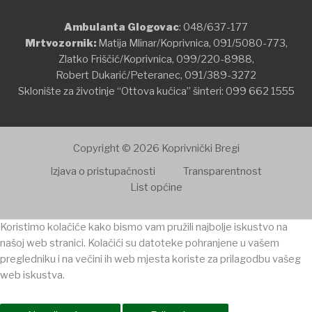
Ambulanta Glogovac
:
048/637-177
Mrtvozornik:
Matija Mlinar/Koprivnica,
091/5080-773
,
Zlatko Friščić/Koprivnica,
099/220-8988
,
Robert Dukarić/Peteranec,
091/389-3272
Sklonište za životinje “Ottova kućica” šinteri:
099 662 1555
Copyright © 2026 Koprivnički Bregi
Izjava o pristupačnosti
Transparentnost
List općine
Koristimo kolačiće kako bismo vam pružili najbolje iskustvo na
našoj web stranici. Kolačići su datoteke pohranjene u vašem
pregledniku i na većini ih web mjesta koriste za prilagodbu vašeg
web iskustva.