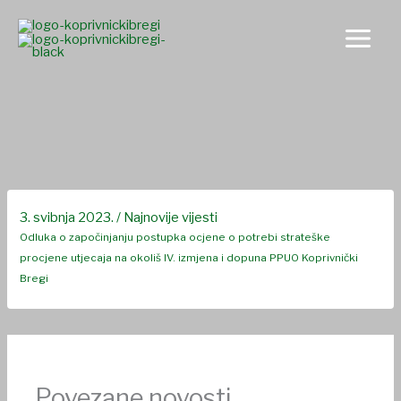
Skip
to
content
Odluka o započinjanju postupka ocjene o potrebi strateške
procjene utjecaja na okoliš IV. izmjena i dopuna PPUO
3. svibnja 2023.
/
Najnovije vijesti
Odluka o započinjanju postupka ocjene o potrebi strateške
procjene utjecaja na okoliš IV. izmjena i dopuna PPUO Koprivnički
Bregi
Povezane novosti