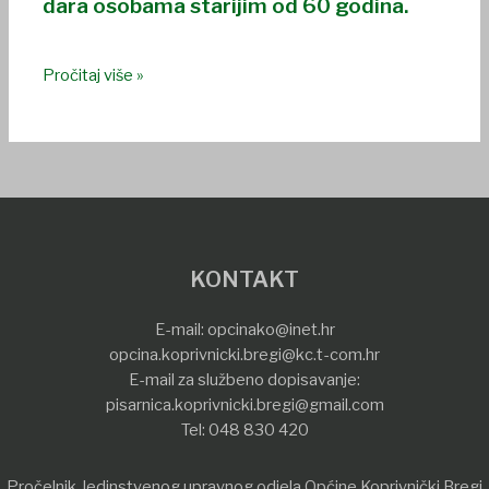
dara osobama starijim od 60 godina.
Pročitaj više »
KONTAKT
E-mail:
opcinako@inet.hr
opcina.koprivnicki.bregi@kc.t-com.hr
E-mail za službeno dopisavanje:
pisarnica.koprivnicki.bregi@gmail.com
Tel:
048 830 420
Pročelnik Jedinstvenog upravnog odjela Općine Koprivnički Bregi