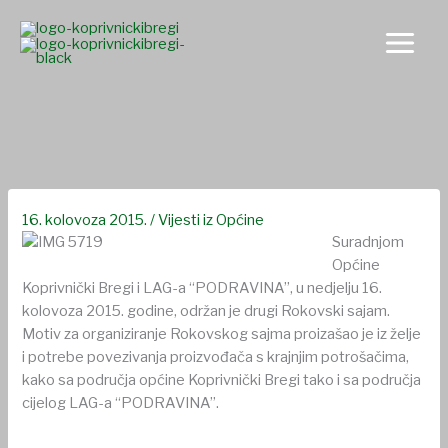
Skip
to
content
Održan 2. Rokovski sajam
16. kolovoza 2015.
/
Vijesti iz Općine
Suradnjom
Općine
Koprivnički Bregi i LAG-a “PODRAVINA”, u nedjelju 16.
kolovoza 2015. godine, održan je drugi Rokovski sajam.
Motiv za organiziranje Rokovskog sajma proizašao je iz želje
i potrebe povezivanja proizvođača s krajnjim potrošačima,
kako sa područja općine Koprivnički Bregi tako i sa područja
cijelog LAG-a “PODRAVINA”.