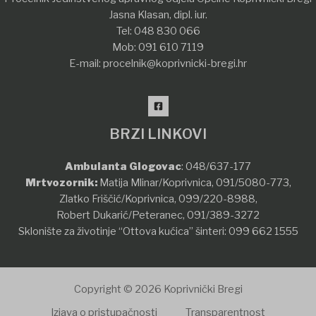
Jasna Klasan, dipl. iur.
Tel:
048 830 066
Mob:
091 610 7119
E-mail:
procelnik@koprivnicki-bregi.hr
BRZI LINKOVI
Ambulanta Glogovac
:
048/637-177
Mrtvozornik:
Matija Mlinar/Koprivnica,
091/5080-773
,
Zlatko Friščić/Koprivnica,
099/220-8988
,
Robert Dukarić/Peteranec,
091/389-3272
Sklonište za životinje “Ottova kućica” šinteri:
099 662 1555
Copyright © 2026 Koprivnički Bregi
Izjava o pristupačnosti
Transparentnost