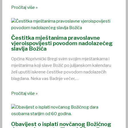
Pročitaj više »
Čestitka mještanima pravoslavne
vjeroispovijesti povodom nadolazećeg
slavlja Božića
Općina Koprivnički Bregi svim svojim mještankama i
mještanima koji slave Božić po julijanskom kalendaru
želi uputiti iskrene čestitke povodom nadolazećih
blagdana. Neka vas Badnje večer,…
Pročitaj više »
Obavijest o isplati novčanog Božićnog