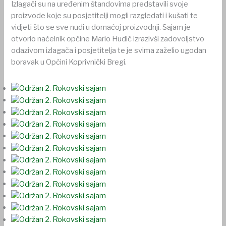
Izlagači su na uređenim štandovima predstavili svoje
proizvode koje su posjetitelji mogli razgledati i kušati te
vidjeti što se sve nudi u domaćoj proizvodnji. Sajam je
otvorio načelnik općine Mario Hudić izrazivši zadovoljstvo
odazivom izlagača i posjetitelja te je svima zaželio ugodan
boravak u Općini Koprivnički Bregi.