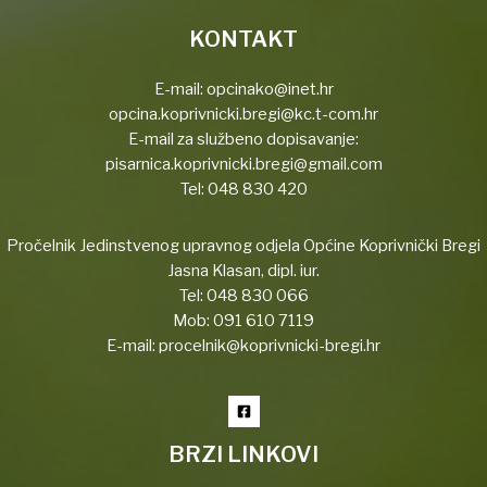
KONTAKT
E-mail:
opcinako@inet.hr
opcina.koprivnicki.bregi@kc.t-com.hr
E-mail za službeno dopisavanje:
pisarnica.koprivnicki.bregi@gmail.com
Tel:
048 830 420
Pročelnik Jedinstvenog upravnog odjela Općine Koprivnički Bregi
Jasna Klasan, dipl. iur.
Tel:
048 830 066
Mob:
091 610 7119
E-mail:
procelnik@koprivnicki-bregi.hr
BRZI LINKOVI