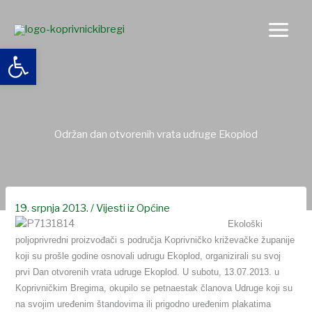
Skip
to
content
Open toolbar
Održan dan otvorenih vrata udruge Ekoplod
19. srpnja 2013.
/
Vijesti iz Općine
Ekološki
poljoprivredni proizvođači s područja Koprivničko križevačke županije
koji su prošle godine osnovali udrugu Ekoplod, organizirali su svoj
prvi Dan otvorenih vrata udruge Ekoplod.
U subotu, 13.07.2013. u
Koprivničkim Bregima, okupilo se petnaestak članova Udruge koji su
na svojim uređenim štandovima ili prigodno uređenim plakatima