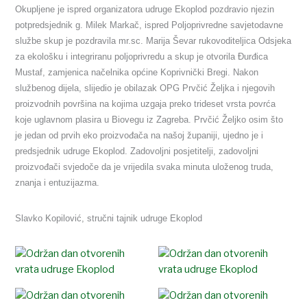
Okupljene je ispred organizatora udruge Ekoplod pozdravio njezin
potpredsjednik g. Milek Markač, ispred Poljoprivredne savjetodavne
službe skup je pozdravila mr.sc. Marija Ševar rukovoditeljica Odsjeka
za ekološku i integriranu poljoprivredu a skup je otvorila Đurđica
Mustaf, zamjenica načelnika općine Koprivnički Bregi.
Nakon
službenog dijela, slijedio je obilazak OPG Prvčić Željka i njegovih
proizvodnih površina na kojima uzgaja preko trideset vrsta povrća
koje uglavnom plasira u Biovegu iz Zagreba. Prvčić Željko osim što
je jedan od prvih eko proizvođača na našoj županiji, ujedno je i
predsjednik udruge Ekoplod.
Zadovoljni posjetitelji, zadovoljni
proizvođači svjedoče da je vrijedila svaka minuta uloženog truda,
znanja i entuzijazma.
Slavko Kopilović, s
tručni tajnik udruge Ekoplod