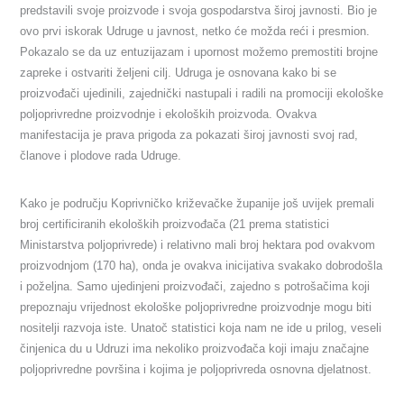
predstavili svoje proizvode i svoja gospodarstva široj javnosti.
Bio je
ovo prvi iskorak Udruge u javnost, netko će možda reći i presmion.
Pokazalo se da uz entuzijazam i upornost možemo premostiti brojne
zapreke i ostvariti željeni cilj.
Udruga je osnovana kako bi se
proizvođači ujedinili, zajednički nastupali i radili na promociji ekološke
poljoprivredne proizvodnje i ekoloških proizvoda. Ovakva
manifestacija je prava prigoda za pokazati široj javnosti svoj rad,
članove i plodove rada Udruge.
Kako je području Koprivničko križevačke županije još uvijek premali
broj certificiranih ekoloških proizvođača (21 prema statistici
Ministarstva poljoprivrede) i relativno mali broj hektara pod ovakvom
proizvodnjom (170 ha), onda je ovakva inicijativa svakako dobrodošla
i poželjna. Samo ujedinjeni proizvođači, zajedno s potrošačima koji
prepoznaju vrijednost ekološke poljoprivredne proizvodnje mogu biti
nositelji razvoja iste. Unatoč statistici koja nam ne ide u prilog, veseli
činjenica du u Udruzi ima nekoliko proizvođača koji imaju značajne
poljoprivredne površina i kojima je poljoprivreda osnovna djelatnost.