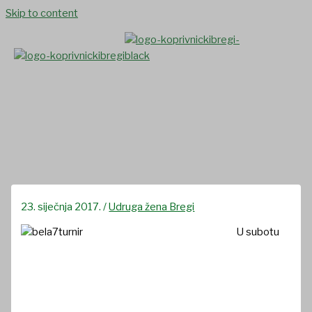
Skip to content
Održan sedmi turnir u BELI
23. siječnja 2017.
/
Udruga žena Bregi
U subotu