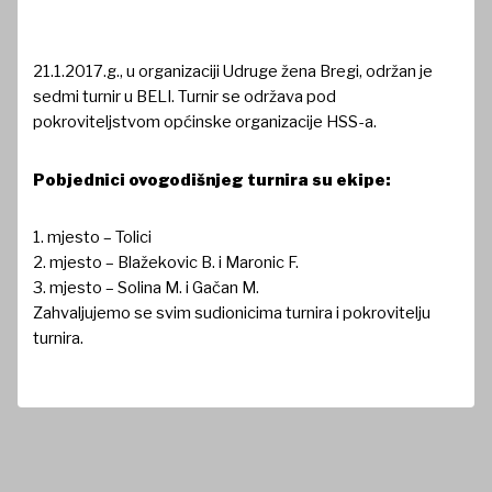
21.1.2017.g., u organizaciji Udruge žena Bregi, održan je
sedmi turnir u BELI. Turnir se održava pod
pokroviteljstvom općinske organizacije HSS-a.
Pobjednici ovogodišnjeg turnira su ekipe:
1. mjesto – Tolici
2. mjesto – Blažekovic B. i Maronic F.
3. mjesto – Solina M. i Gačan M.
Zahvaljujemo se svim sudionicima turnira i pokrovitelju
turnira.