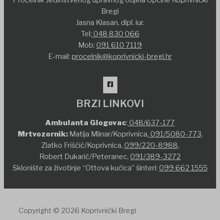
Bregi
Jasna Klasan, dipl. iur.
Tel:
048 830 066
Mob:
091 610 7119
E-mail:
procelnik@koprivnicki-bregi.hr
BRZI LINKOVI
Ambulanta Glogovac
:
048/637-177
Mrtvozornik:
Matija Mlinar/Koprivnica,
091/5080-773
,
Zlatko Friščić/Koprivnica,
099/220-8988
,
Robert Dukarić/Peteranec,
091/389-3272
Sklonište za životinje “Ottova kućica” šinteri:
099 662 1555
Copyright © 2026 Koprivnički Bregi