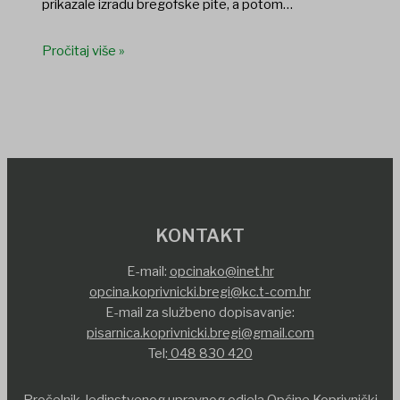
prikazale izradu bregofske pite, a potom…
Pročitaj više »
KONTAKT
E-mail:
opcinako@inet.hr
opcina.koprivnicki.bregi@kc.t-com.hr
E-mail za službeno dopisavanje:
pisarnica.koprivnicki.bregi@gmail.com
Tel:
048 830 420
Pročelnik Jedinstvenog upravnog odjela Općine Koprivnički