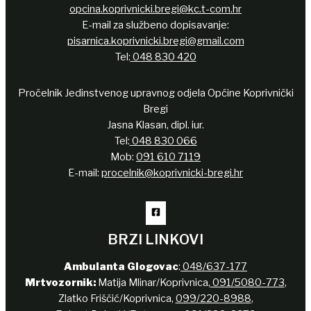
opcina.koprivnicki.bregi@kc.t-com.hr
E-mail za službeno dopisavanje:
pisarnica.koprivnicki.bregi@gmail.com
Tel:
048 830 420
Pročelnik Jedinstvenog upravnog odjela Općine Koprivnički
Bregi
Jasna Klasan, dipl. iur.
Tel:
048 830 066
Mob:
091 610 7119
E-mail:
procelnik@koprivnicki-bregi.hr
BRZI LINKOVI
Ambulanta Glogovac
:
048/637-177
Mrtvozornik:
Matija Mlinar/Koprivnica,
091/5080-773
,
Zlatko Friščić/Koprivnica,
099/220-8988
,