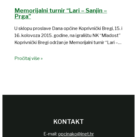
Memorijalni turnir “Lari – Sanjin –
Prga”
U sklopu proslave Dana općine Koprivnički Bregi, 15. i
16. kolovoza 2015. godine, na igralištu NK “Mladost”
Koprivnički Bregi održan je Memorijalni turnir “Lari –…
Pročitaj više »
KONTAKT
E-mail:
opcinako@inet.hr