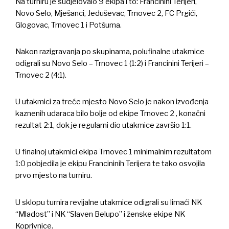
Na turniru je sudjelovalo 9 ekipa i to: Francinini Terijeri,
Novo Selo, Mješanci, Jeduševac, Trnovec 2, FC Prgići,
Glogovac, Trnovec 1 i Potšuma.
Nakon razigravanja po skupinama, polufinalne utakmice
odigrali su Novo Selo – Trnovec 1 (1:2) i Francinini Terijeri –
Trnovec 2 (4:1).
U utakmici za treće mjesto Novo Selo je nakon izvođenja
kaznenih udaraca bilo bolje od ekipe Trnovec 2 , konačni
rezultat 2:1, dok je regularni dio utakmice završio 1:1.
U finalnoj utakmici ekipa Trnovec 1 minimalnim rezultatom
1:0 pobjedila je ekipu Francininih Terijera te tako osvojila
prvo mjesto na turniru.
U sklopu turnira revijalne utakmice odigrali su limaći NK
“Mladost” i NK “Slaven Belupo” i ženske ekipe NK
Koprivnice.