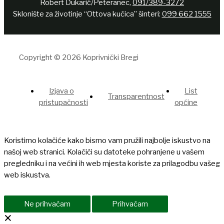
Robert Dukarić/Peteranec,
091/389-3272
Sklonište za životinje “Ottova kućica” šinteri:
099 662 1555
Copyright © 2026 Koprivnički Bregi
Izjava o
List
Transparentnost
pristupačnosti
općine
Koristimo kolačiće kako bismo vam pružili najbolje iskustvo na
našoj web stranici. Kolačići su datoteke pohranjene u vašem
pregledniku i na većini ih web mjesta koriste za prilagodbu vašeg
web iskustva.
Ne prihvaćam
Prihvaćam
×