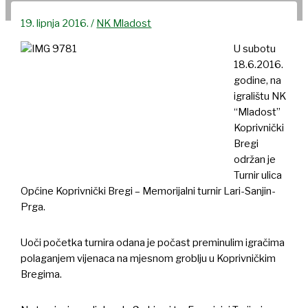
19. lipnja 2016.
/
NK Mladost
U subotu
18.6.2016.
godine, na
igralištu NK
“Mladost”
Koprivnički
Bregi
održan je
Turnir ulica
Općine Koprivnički Bregi – Memorijalni turnir Lari-Sanjin-
Prga.
Uoči početka turnira odana je počast preminulim igračima
polaganjem vijenaca na mjesnom groblju u Koprivničkim
Bregima.